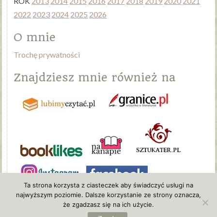
ROK
2013
2014
2015
2016
2017
2018
2019
2020
2021
2022
2023
2024
2025
2026
O mnie
Trochę prywatności
Znajdziesz mnie również na
Ta strona korzysta z ciasteczek aby świadczyć usługi na
najwyższym poziomie. Dalsze korzystanie ze strony oznacza,
że zgadzasz się na ich użycie.
EwaFormella.pl
|
KsiazkiIdy.pl
| Kontakt