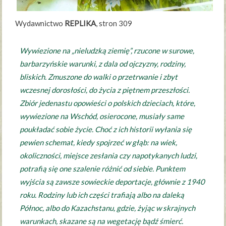
Wydawnictwo
REPLIKA
, stron 309
Wywiezione na „nieludzką ziemię”, rzucone w surowe,
barbarzyńskie warunki, z dala od ojczyzny, rodziny,
bliskich. Zmuszone do walki o przetrwanie i zbyt
wczesnej dorosłości, do życia z piętnem przeszłości.
Zbiór jedenastu opowieści o polskich dzieciach, które,
wywiezione na Wschód, osierocone, musiały same
poukładać sobie życie. Choć z ich historii wyłania się
pewien schemat, kiedy spojrzeć w głąb: na wiek,
okoliczności, miejsce zesłania czy napotykanych ludzi,
potrafią się one szalenie różnić od siebie. Punktem
wyjścia są zawsze sowieckie deportacje, głównie z 1940
roku. Rodziny lub ich części trafiają albo na daleką
Północ, albo do Kazachstanu, gdzie, żyjąc w skrajnych
warunkach, skazane są na wegetację bądź śmierć.