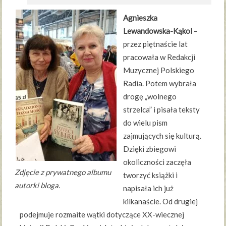
Agnieszka
Lewandowska-Kąkol
–
przez piętnaście lat
pracowała w Redakcji
Muzycznej Polskiego
Radia. Potem wybrała
drogę „wolnego
strzelca” i pisała teksty
do wielu pism
zajmujących się kulturą.
Dzięki zbiegowi
okoliczności zaczęła
Zdjęcie z prywatnego albumu
tworzyć książki i
autorki bloga.
napisała ich już
kilkanaście. Od drugiej
podejmuje rozmaite wątki dotyczące XX-wiecznej