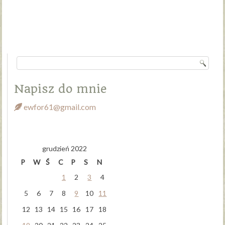
Napisz do mnie
ewfor61@gmail.com
grudzień 2022
P
W
Ś
C
P
S
N
1
2
3
4
5
6
7
8
9
10
11
12
13
14
15
16
17
18