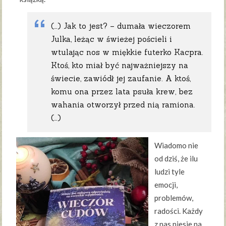
(…) Jak to jest? – dumała wieczorem
Julka, leżąc w świeżej pościeli i
wtulając nos w miękkie futerko Kacpra.
Ktoś, kto miał być najważniejszy na
świecie, zawiódł jej zaufanie. A ktoś,
komu ona przez lata psuła krew, bez
wahania otworzył przed nią ramiona.
(…)
Wiadomo nie
od dziś, że ilu
ludzi tyle
emocji,
problemów,
radości. Każdy
z nas niesie na