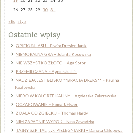
19
20
21
22
23
24
25
26
27
28
29
30
31
« lis
sty »
Ostatnie wpisy
OPIEKUN LASU – Elwira Dresler-Janik
NIEMORALNA GRA – Jolanta Kosowska
NIE WSZYSTKO ZŁOTO – Aga Sotor
PRZEMILCZANA – Agnieszka Lis
NADZIEJA JEST BLISKO **BRACIA DREKS** – Paulina
Kozłowska
NIEBO W KOLORZE KALINY – Agnieszka Zakrzewska
OCZAROWANIE – Roma J. Fiszer
Z DALA OD ZGIEŁKU – Thomas Hardy
NIM ZAPADNIE WYROK – Nina Zawadzka
TAJNY SZPITAL, cykl PIELĘGNIARKI – Danuta Chlupowa