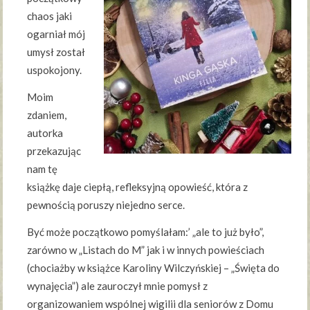
chaos jaki
ogarniał mój
umysł został
uspokojony.
Moim
zdaniem,
autorka
przekazując
nam tę
książkę daje ciepłą, refleksyjną opowieść, która z
pewnością poruszy niejedno serce.
Być może początkowo pomyślałam:’ „ale to już było”,
zarówno w „Listach do M” jak i w innych powieściach
(chociażby w książce Karoliny Wilczyńskiej – „Święta do
wynajęcia”) ale zauroczył mnie pomysł z
organizowaniem wspólnej wigilii dla seniorów z Domu