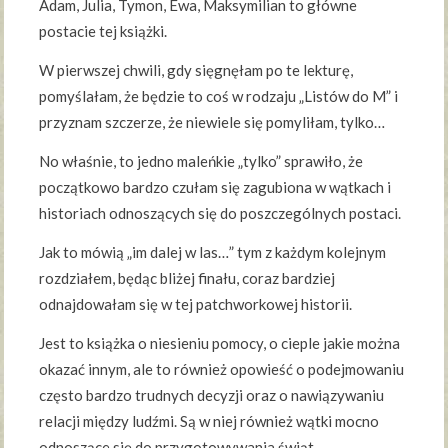
Adam, Julia, Tymon, Ewa, Maksymilian to główne
postacie tej książki.
W pierwszej chwili, gdy sięgnęłam po te lekturę,
pomyślałam, że będzie to coś w rodzaju „Listów do M” i
przyznam szczerze, że niewiele się pomyliłam, tylko…
No właśnie, to jedno maleńkie „tylko” sprawiło, że
początkowo bardzo czułam się zagubiona w wątkach i
historiach odnoszących się do poszczególnych postaci.
Jak to mówią „im dalej w las…” tym z każdym kolejnym
rozdziałem, będąc bliżej finału, coraz bardziej
odnajdowałam się w tej patchworkowej historii.
Jest to książka o niesieniu pomocy, o cieple jakie można
okazać innym, ale to również opowieść o podejmowaniu
często bardzo trudnych decyzji oraz o nawiązywaniu
relacji między ludźmi. Są w niej również wątki mocno
odnoszące się do przygotowywania świąt.