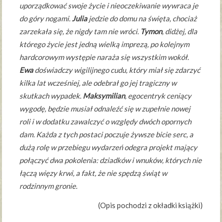
uporządkować swoje życie i nieoczekiwanie wywraca je
do góry nogami.
Julia
jedzie do domu na święta, chociaż
zarzekała się, że nigdy tam nie wróci.
Tymon
, didżej, dla
którego życie jest jedną wielką imprezą, po kolejnym
hardcorowym występie naraża się wszystkim wokół.
Ewa
doświadczy wigilijnego cudu, który miał się zdarzyć
kilka lat wcześniej, ale odebrał go jej tragiczny w
skutkach wypadek.
Maksymilian
, egocentryk ceniący
wygodę, będzie musiał odnaleźć się w zupełnie nowej
roli i w dodatku zawalczyć o względy dwóch opornych
dam. Każda z tych postaci poczuje żywsze bicie serc, a
dużą rolę w przebiegu wydarzeń odegra projekt mający
połączyć dwa pokolenia: dziadków i wnuków, których nie
łączą więzy krwi, a fakt, że nie spędzą świąt w
rodzinnym gronie.
(Opis pochodzi z okładki książki)