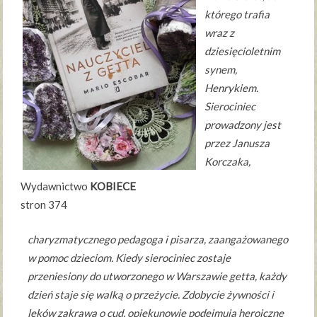
którego trafia
wraz z
dziesięcioletnim
synem,
Henrykiem.
Sierociniec
prowadzony jest
przez Janusza
Korczaka,
Wydawnictwo
KOBIECE
stron 374
charyzmatycznego pedagoga i pisarza, zaangażowanego
w pomoc dzieciom. Kiedy sierociniec zostaje
przeniesiony do utworzonego w Warszawie getta, każdy
dzień staje się walką o przeżycie. Zdobycie żywności i
leków zakrawa o cud, opiekunowie podejmują heroiczne