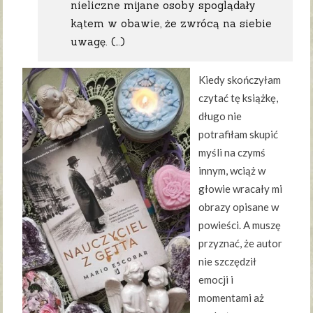
nieliczne mijane osoby spoglądały
kątem w obawie, że zwrócą na siebie
uwagę. (…)
Kiedy skończyłam
czytać tę książkę,
długo nie
potrafiłam skupić
myśli na czymś
innym, wciąż w
głowie wracały mi
obrazy opisane w
powieści. A muszę
przyznać, że autor
nie szczędził
emocji i
momentami aż