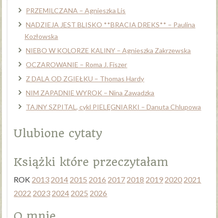
PRZEMILCZANA – Agnieszka Lis
NADZIEJA JEST BLISKO **BRACIA DREKS** – Paulina
Kozłowska
NIEBO W KOLORZE KALINY – Agnieszka Zakrzewska
OCZAROWANIE – Roma J. Fiszer
Z DALA OD ZGIEŁKU – Thomas Hardy
NIM ZAPADNIE WYROK – Nina Zawadzka
TAJNY SZPITAL, cykl PIELĘGNIARKI – Danuta Chlupowa
Ulubione cytaty
Książki które przeczytałam
ROK
2013
2014
2015
2016
2017
2018
2019
2020
2021
2022
2023
2024
2025
2026
O mnie