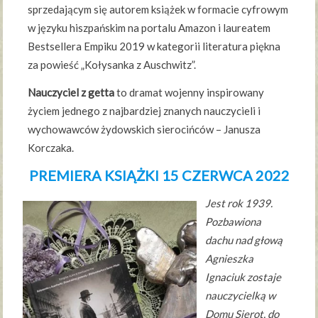
sprzedającym się autorem książek w formacie cyfrowym
w języku hiszpańskim na portalu Amazon i laureatem
Bestsellera Empiku 2019 w kategorii literatura piękna
za powieść „Kołysanka z Auschwitz”.
Nauczyciel z getta
to dramat wojenny inspirowany
życiem jednego z najbardziej znanych nauczycieli i
wychowawców żydowskich sierocińców – Janusza
Korczaka.
PREMIERA KSIĄŻKI 15 CZERWCA 2022
Jest rok 1939.
Pozbawiona
dachu nad głową
Agnieszka
Ignaciuk zostaje
nauczycielką w
Domu Sierot, do