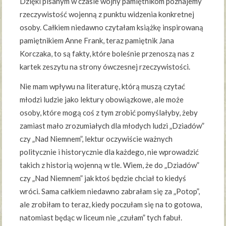
Dzięki pisanym w czasie wojny pamiętnikom poznajemy
rzeczywistość wojenną z punktu widzenia konkretnej
osoby. Całkiem niedawno czytałam książkę inspirowaną
pamiętnikiem Anne Frank, teraz pamiętnik Jana
Korczaka, to są fakty, które boleśnie przenoszą nas z
kartek zeszytu na strony ówczesnej rzeczywistości.
Nie mam wpływu na literaturę, którą muszą czytać
młodzi ludzie jako lektury obowiązkowe, ale może
osoby, które mogą coś z tym zrobić pomyślałyby, żeby
zamiast mało zrozumiałych dla młodych ludzi „Dziadów”
czy „Nad Niemnem”, lektur oczywiście ważnych
politycznie i historycznie dla każdego, nie wprowadzić
takich z historią wojenną w tle. Wiem, że do „Dziadów”
czy „Nad Niemnem” jak ktoś będzie chciał to kiedyś
wróci. Sama całkiem niedawno zabrałam się za „Potop”,
ale zrobiłam to teraz, kiedy poczułam się na to gotowa,
natomiast będąc w liceum nie „czułam” tych fabuł.