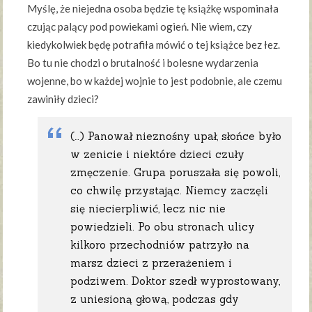
Myślę, że niejedna osoba będzie tę książkę wspominała
czując palący pod powiekami ogień. Nie wiem, czy
kiedykolwiek będę potrafiła mówić o tej książce bez łez.
Bo tu nie chodzi o brutalność i bolesne wydarzenia
wojenne, bo w każdej wojnie to jest podobnie, ale czemu
zawiniły dzieci?
(…) Panował nieznośny upał, słońce było
w zenicie i niektóre dzieci czuły
zmęczenie. Grupa poruszała się powoli,
co chwilę przystając. Niemcy zaczęli
się niecierpliwić, lecz nic nie
powiedzieli. Po obu stronach ulicy
kilkoro przechodniów patrzyło na
marsz dzieci z przerażeniem i
podziwem. Doktor szedł wyprostowany,
z uniesioną głową, podczas gdy