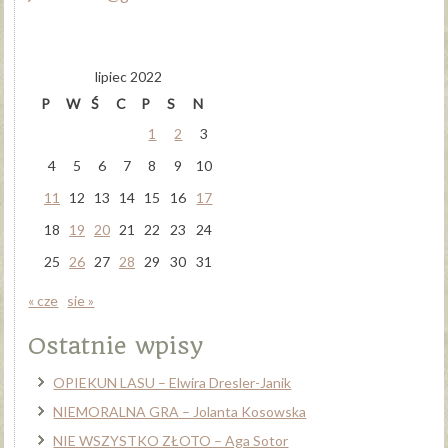
lipiec 2022
P
W
Ś
C
P
S
N
1
2
3
4
5
6
7
8
9
10
11
12
13
14
15
16
17
18
19
20
21
22
23
24
25
26
27
28
29
30
31
« cze
sie »
Ostatnie wpisy
OPIEKUN LASU – Elwira Dresler-Janik
NIEMORALNA GRA – Jolanta Kosowska
NIE WSZYSTKO ZŁOTO – Aga Sotor