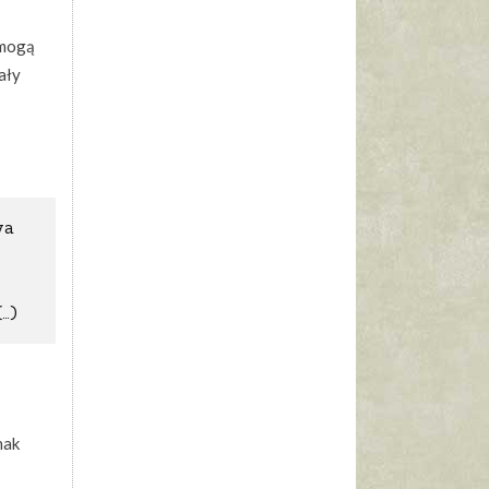
 mogą
ały
wa
…)
nak