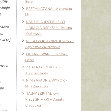
mutny
Sotor
 widuje
PRZEMILCZANA – Agnieszka
ę
Lis
NADZIEJA JEST BLISKO
chadza
**BRACIA DREKS** – Paulina
a,
Kozłowska
awi tej
NIEBO W KOLORZE KALINY –
Agnieszka Zakrzewska
OCZAROWANIE – Roma J.
Fiszer
ny na
Z DALA OD ZGIEŁKU –
Thomas Hardy
NIM ZAPADNIE WYROK –
o
Nina Zawadzka
iły
TAJNY SZPITAL, cykl
PIELĘGNIARKI – Danuta
s
Chlupowa
dniowy