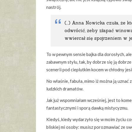
nastrój.
(…) Anna Nowicka czuła, że kto
odwrócić, żeby złapać winowajc
wwiercał się spojrzeniem w jej
To w pewnym sensie bajka dla dorosłych, al
zabawnym stylu, tak, by dobrze się ją dobrz
scenerii pod cieplutkim kocem w chłodny je
No właśnie, fabuła, mimo iż można ją uznać z
ludzkich dramatów.
Jak już wspomniałam wcześniej, jest to kom
fantastycznymi i sporą dawką mistycyzmu.
Kiedyś, kiedy wydarzyło się w moim życiu c
bliskiej mi osoby: musisz porozmawiać ze s