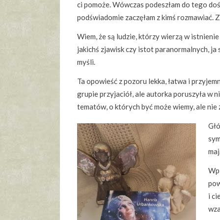
ci pomoże. Wówczas podeszłam do tego dość
podświadomie zaczęłam z kimś rozmawiać. Z k
Wiem, że są ludzie, którzy wierzą w istnienie 
jakichś zjawisk czy istot paranormalnych, j
myśli.
Ta opowieść z pozoru lekka, łatwa i przyjemn
grupie przyjaciół, ale autorka poruszyła w 
tematów, o których być może wiemy, ale nie
Głó
sym
maj
Wpl
pow
i c
wza