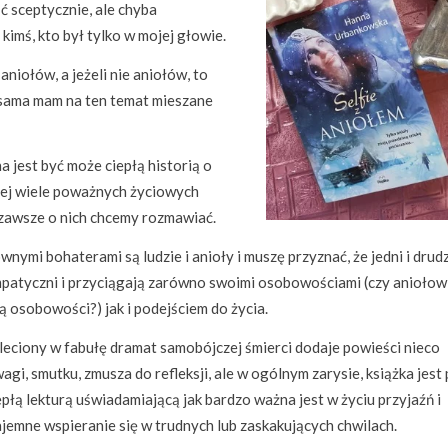
 sceptycznie, ale chyba
imś, kto był tylko w mojej głowie.
aniołów, a jeżeli nie aniołów, to
a sama mam na ten temat mieszane
a jest być może ciepłą historią o
niej wiele poważnych życiowych
 zawsze o nich chcemy rozmawiać.
wnymi bohaterami są ludzie i anioły i muszę przyznać, że jedni i drud
patyczni i przyciągają zarówno swoimi osobowościami (czy aniołow
ą osobowości?) jak i podejściem do życia.
eciony w fabułę dramat samobójczej śmierci dodaje powieści nieco
agi, smutku, zmusza do refleksji, ale w ogólnym zarysie, książka jest
iepłą lekturą uświadamiającą jak bardzo ważna jest w życiu przyjaźń i
jemne wspieranie się w trudnych lub zaskakujących chwilach.