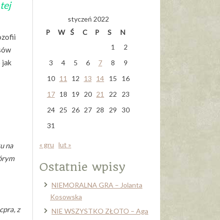
tej
styczeń 2022
P
W
Ś
C
P
S
N
zofii
1
2
rsów
 jak
3
4
5
6
7
8
9
10
11
12
13
14
15
16
17
18
19
20
21
22
23
24
25
26
27
28
29
30
31
« gru
lut »
u na
tórym
Ostatnie wpisy
NIEMORALNA GRA – Jolanta
Kosowska
pra, z
NIE WSZYSTKO ZŁOTO – Aga