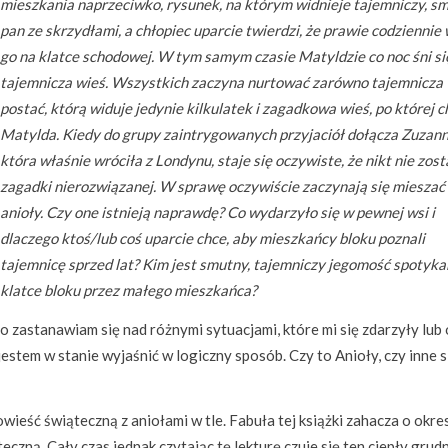
mieszkania naprzeciwko, rysunek, na którym widnieje tajemniczy, s
pan ze skrzydłami, a chłopiec uparcie twierdzi, że prawie codziennie
go na klatce schodowej. W tym samym czasie Matyldzie co noc śni si
tajemnicza wieś. Wszystkich zaczyna nurtować zarówno tajemnicza
postać, którą widuje jedynie kilkulatek i zagadkowa wieś, po której 
Matylda. Kiedy do grupy zaintrygowanych przyjaciół dołącza Zuzann
która właśnie wróciła z Londynu, staje się oczywiste, że nikt nie zost
zagadki nierozwiązanej. W sprawę oczywiście zaczynają się mieszać
anioły. Czy one istnieją naprawdę? Co wydarzyło się w pewnej wsi i
dlaczego ktoś/lub coś uparcie chce, aby mieszkańcy bloku poznali
tajemnicę sprzed lat? Kim jest smutny, tajemniczy jegomość spotyka
klatce bloku przez małego mieszkańca?
sto zastanawiam się nad różnymi sytuacjami, które mi się zdarzyły lub 
jestem w stanie wyjaśnić w logiczny sposób. Czy to Anioły, czy inne s
owieść świąteczną z aniołami w tle. Fabuła tej książki zahacza o okre
teczną. Cały czas jednak czytając tę lekturę czuje się ten ciepły gru