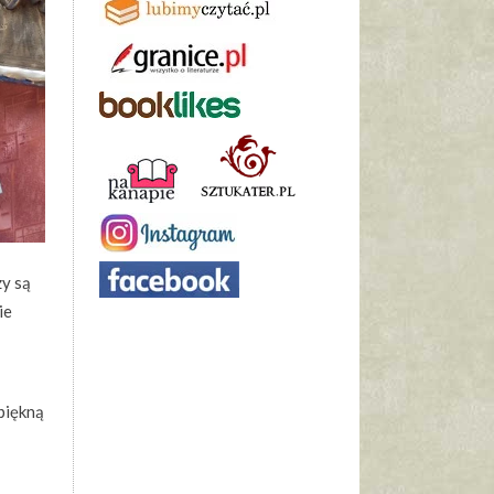
zy są
ie
 piękną