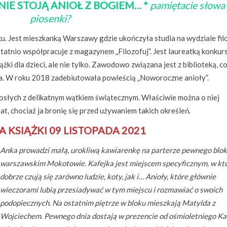
 NIE STOJĄ ANIOŁ Z BOGIEM… *
pamiętacie słowa 
piosenki?
u. Jest mieszkanką Warszawy gdzie ukończyła studia na wydziale filo
statnio współpracuje z magazynem „Filozofuj”. Jest laureatką konku
żki dla dzieci, ale nie tylko. Zawodowo związana jest z biblioteką, co
za. W roku 2018 zadebiutowała powieścią „Noworoczne anioły”.
rosłych z delikatnym wątkiem świątecznym. Właściwie można o niej
t, chociaż ja bronię się przed używaniem takich określeń.
 KSIĄŻKI 09 LISTOPADA 2021
Anka prowadzi małą, urokliwą kawiarenkę na parterze pewnego blok
warszawskim Mokotowie. Kafejka jest miejscem specyficznym, w k
dobrze czują się zarówno ludzie, koty, jak i… Anioły, które głównie
wieczorami lubią przesiadywać w tym miejscu i rozmawiać o swoich
podopiecznych. Na ostatnim piętrze w bloku mieszkają Matylda z
Wojciechem. Pewnego dnia dostają w prezencie od ośmioletniego Kac