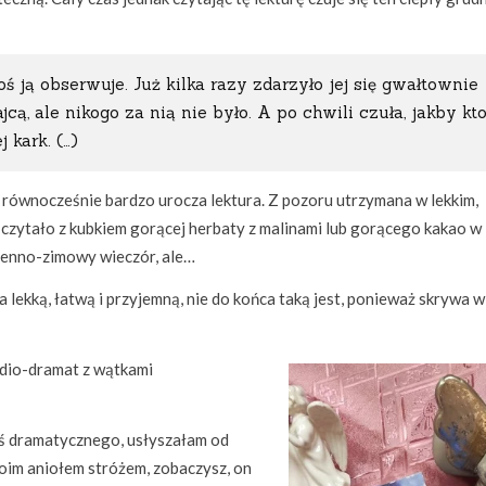
ś ją obserwuje. Już kilka razy zdarzyło jej się gwałtownie
ą, ale nikogo za nią nie było. A po chwili czuła, jakby kt
 kark. (…)
e równocześnie bardzo urocza lektura. Z pozoru utrzymana w lekkim,
e czytało z kubkiem gorącej herbaty z malinami lub gorącego kakao w
sienno-zimowy wieczór, ale…
a lekką, łatwą i przyjemną, nie do końca taką jest, ponieważ skrywa w
edio-dramat z wątkami
oś dramatycznego, usłyszałam od
woim aniołem stróżem, zobaczysz, on