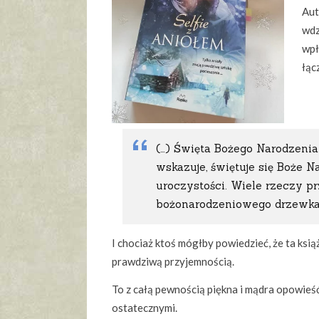
Aut
wdz
wpł
łąc
(…) Święta Bożego Narodzeni
wskazuje, świętuje się Boże 
uroczystości. Wiele rzeczy pr
bożonarodzeniowego drzewka,
I chociaż ktoś mógłby powiedzieć, że ta książ
prawdziwą przyjemnością.
To z całą pewnością piękna i mądra opowieść
ostatecznymi.