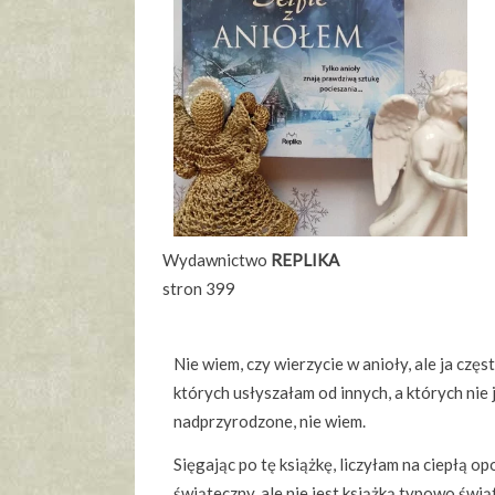
Wydawnictwo
REPLIKA
stron 399
Nie wiem, czy wierzycie w anioły, ale ja czę
których usłyszałam od innych, a których nie 
nadprzyrodzone, nie wiem.
Sięgając po tę książkę, liczyłam na ciepłą op
świąteczny, ale nie jest książką typowo świą