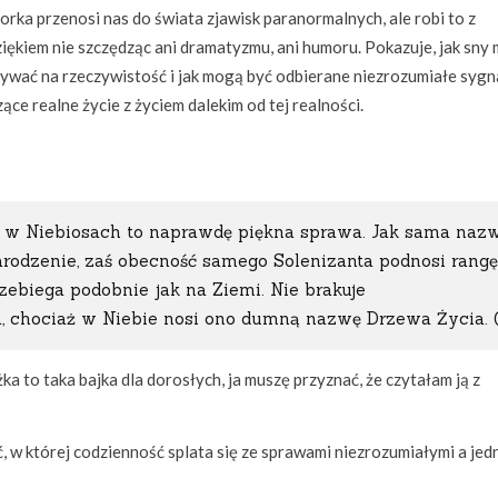
orka przenosi nas do świata zjawisk paranormalnych, ale robi to z
iękiem nie szczędząc ani dramatyzmu, ani humoru. Pokazuje, jak sny
ywać na rzeczywistość i jak mogą być odbierane niezrozumiałe sygn
zące realne życie z życiem dalekim od tej realności.
a w Niebiosach to naprawdę piękna sprawa. Jak sama naz
Narodzenie, zaś obecność samego Solenizanta podnosi rangę
zebiega podobnie jak na Ziemi. Nie brakuje
 chociaż w Niebie nosi ono dumną nazwę Drzewa Życia. (
ka to taka bajka dla dorosłych, ja muszę przyznać, że czytałam ją z
, w której codzienność splata się ze sprawami niezrozumiałymi a jed