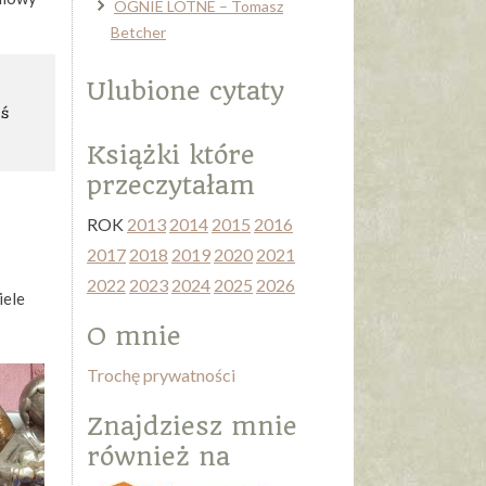
OGNIE LOTNE – Tomasz
Betcher
Ulubione cytaty
oś
Książki które
przeczytałam
ROK
2013
2014
2015
2016
2017
2018
2019
2020
2021
2022
2023
2024
2025
2026
iele
O mnie
Trochę prywatności
Znajdziesz mnie
również na