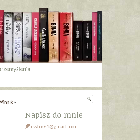
przemyślenia
Winnik
»
Napisz do mnie
ewfor61@gmail.com