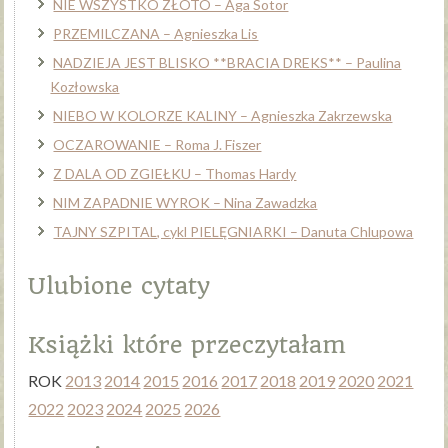
NIE WSZYSTKO ZŁOTO – Aga Sotor
PRZEMILCZANA – Agnieszka Lis
NADZIEJA JEST BLISKO **BRACIA DREKS** – Paulina
Kozłowska
NIEBO W KOLORZE KALINY – Agnieszka Zakrzewska
OCZAROWANIE – Roma J. Fiszer
Z DALA OD ZGIEŁKU – Thomas Hardy
NIM ZAPADNIE WYROK – Nina Zawadzka
TAJNY SZPITAL, cykl PIELĘGNIARKI – Danuta Chlupowa
Ulubione cytaty
Książki które przeczytałam
ROK
2013
2014
2015
2016
2017
2018
2019
2020
2021
2022
2023
2024
2025
2026