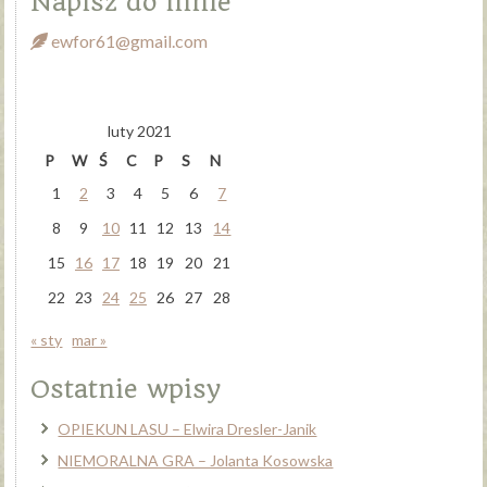
Napisz do mnie
ewfor61@gmail.com
luty 2021
P
W
Ś
C
P
S
N
1
2
3
4
5
6
7
8
9
10
11
12
13
14
15
16
17
18
19
20
21
22
23
24
25
26
27
28
« sty
mar »
Ostatnie wpisy
OPIEKUN LASU – Elwira Dresler-Janik
NIEMORALNA GRA – Jolanta Kosowska