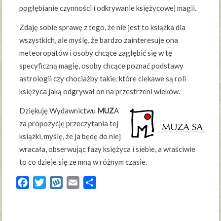
pogłębianie czynności i odkrywanie księżycowej magii.
Zdaję sobie sprawę z tego, że nie jest to książka dla
wszystkich, ale myślę, że bardzo zainteresuje ona
meteoropatów i osoby chcące zagłębić się w tę
specyficzną magię, osoby chcące poznać podstawy
astrologii czy chociażby takie, które ciekawe są roli
księżyca jaką odgrywał on na przestrzeni wieków.
Dziękuję Wydawnictwu
MUZ
A
za propozycję przeczytania tej
książki, myślę, że ja będę do niej
wracała, obserwując fazy księżyca i siebie, a właściwie
to co dzieje się ze mną w różnym czasie.
Facebook
Twitter
Wykop
Email
Share