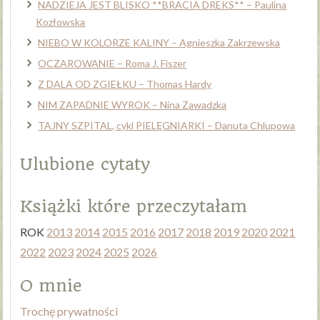
NADZIEJA JEST BLISKO **BRACIA DREKS** – Paulina
Kozłowska
NIEBO W KOLORZE KALINY – Agnieszka Zakrzewska
OCZAROWANIE – Roma J. Fiszer
Z DALA OD ZGIEŁKU – Thomas Hardy
NIM ZAPADNIE WYROK – Nina Zawadzka
TAJNY SZPITAL, cykl PIELĘGNIARKI – Danuta Chlupowa
Ulubione cytaty
Książki które przeczytałam
ROK
2013
2014
2015
2016
2017
2018
2019
2020
2021
2022
2023
2024
2025
2026
O mnie
Trochę prywatności