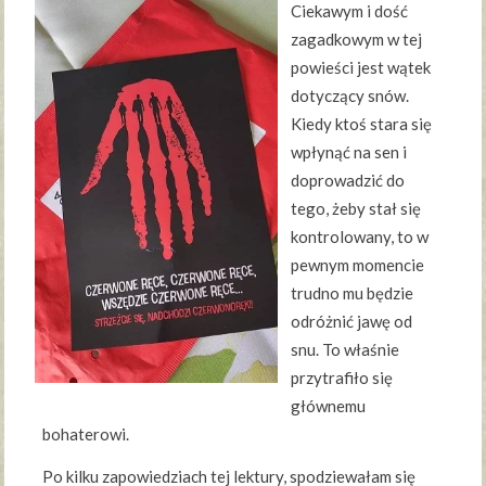
Ciekawym i dość
zagadkowym w tej
powieści jest wątek
dotyczący snów.
Kiedy ktoś stara się
wpłynąć na sen i
doprowadzić do
tego, żeby stał się
kontrolowany, to w
pewnym momencie
trudno mu będzie
odróżnić jawę od
snu. To właśnie
przytrafiło się
głównemu
bohaterowi.
Po kilku zapowiedziach tej lektury, spodziewałam się