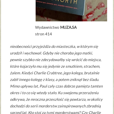
Wydawnictwo
MUZA.SA
stron 414
nieobecności przyjeżdża do miasteczka, w którym się
urodził i wychował. Gdyby nie choroba jego matki,
pewnie szybko nie zdecydowałby się wrócić do miejsca,
które kojarzyło mu się jedynie ze smutkiem, strachem,
żalem. Kiedyś Charlie Crabtree, jego kolega, brutalnie
zabił innego kolegę z klasy, a potem zniknął bez śladu.
Mimo upływu lat, Paul cały czas dobrze pamięta tamten
okres i to co się wtedy stało. Ku swojemu przerażeniu
odkrywa, że mroczna przeszłość się powtarza, w okolicy
dochodzi do serii morderstw zainspirowanych zbrodnią
sprzed lat. Kto stoi za tymi morderstwami? Czy Charlie