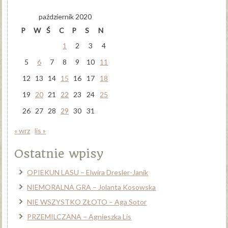
październik 2020
P
W
Ś
C
P
S
N
1
2
3
4
5
6
7
8
9
10
11
12
13
14
15
16
17
18
19
20
21
22
23
24
25
26
27
28
29
30
31
« wrz
lis »
Ostatnie wpisy
OPIEKUN LASU – Elwira Dresler-Janik
NIEMORALNA GRA – Jolanta Kosowska
NIE WSZYSTKO ZŁOTO – Aga Sotor
PRZEMILCZANA – Agnieszka Lis