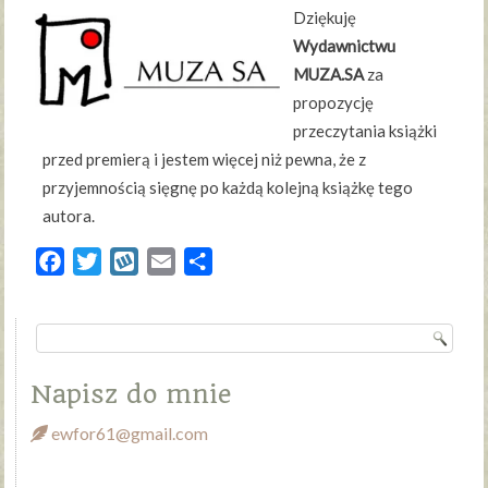
Dziękuję
Wydawnictwu
MUZA.SA
za
propozycję
przeczytania książki
przed premierą i jestem więcej niż pewna, że z
przyjemnością sięgnę po każdą kolejną książkę tego
autora.
Facebook
Twitter
Wykop
Email
Share
Napisz do mnie
ewfor61@gmail.com