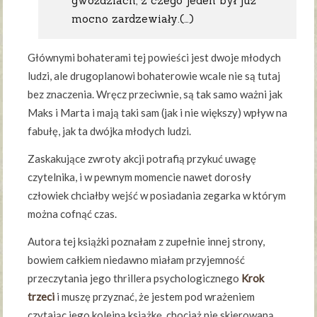
gwoździach, z czego jeden był już
mocno zardzewiały.(…)
Głównymi bohaterami tej powieści jest dwoje młodych
ludzi, ale drugoplanowi bohaterowie wcale nie są tutaj
bez znaczenia. Wręcz przeciwnie, są tak samo ważni jak
Maks i Marta i mają taki sam (jak i nie większy) wpływ na
fabułę, jak ta dwójka młodych ludzi.
Zaskakujące zwroty akcji potrafią przykuć uwagę
czytelnika, i w pewnym momencie nawet dorosły
człowiek chciałby wejść w posiadania zegarka w którym
można cofnąć czas.
Autora tej książki poznałam z zupełnie innej strony,
bowiem całkiem niedawno miałam przyjemność
przeczytania jego thrillera psychologicznego
Krok
trzeci
i muszę przyznać, że jestem pod wrażeniem
czytając jego kolejną książkę, chociaż nie skierowaną