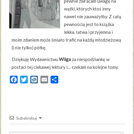
pewnie zwracam uwagę na
wątki, których ktoś inny
nawet nie zauważyłby. Z całą
pewnością jest to książka
lekka, łatwa i przyjemna i
moim zdaniem może śmiało trafić na każdą młodzieżową
(i nie tylko) półkę.
Dziękuję Wydawnictwu
Wilga
za niespodziankę w
postaci tej ciekawej lektury i… czekam na kolejne tomy.
Facebook
Twitter
Wykop
Email
Share
Subskrybuj