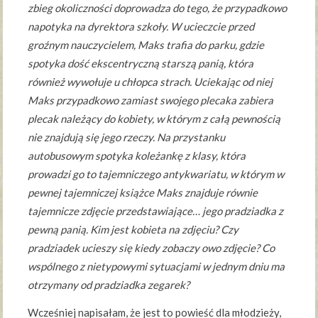
zbieg okoliczności doprowadza do tego, że przypadkowo
napotyka na dyrektora szkoły. W ucieczcie przed
groźnym nauczycielem, Maks trafia do parku, gdzie
spotyka dość ekscentryczną starszą panią, która
również wywołuje u chłopca strach. Uciekając od niej
Maks przypadkowo zamiast swojego plecaka zabiera
plecak należący do kobiety, w którym z całą pewnością
nie znajdują się jego rzeczy. Na przystanku
autobusowym spotyka koleżankę z klasy, która
prowadzi go to tajemniczego antykwariatu, w którym w
pewnej tajemniczej książce Maks znajduje równie
tajemnicze zdjęcie przedstawiające… jego pradziadka z
pewną panią. Kim jest kobieta na zdjęciu? Czy
pradziadek ucieszy się kiedy zobaczy owo zdjęcie? Co
wspólnego z nietypowymi sytuacjami w jednym dniu ma
otrzymany od pradziadka zegarek?
Wcześniej napisałam, że jest to powieść dla młodzieży,