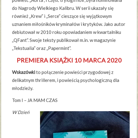
powieść „Aorta”, I część trylogii noir, była nominowana
do Nagrody Wielkiego Kalibru. W serii ukazały się
również „Krew” i „Serce” cieszące się wyjątkowym
uznaniem miłośników kryminałów i krytyków. Jako autor
debiutował w 2010 roku opowiadaniem w kwartalniku
„QFant”. Swoje teksty publikował m.in. w magazynie
„Tekstualia” oraz „Papermint”.
PREMIERA KSIĄŻKI 10 MARCA 2020
Wskazówki
to połączenie powieści przygodowej z
delikatnym thrillerem, i powieścią psychologiczną dla
młodzieży.
Tom I – JA MAM CZAS
W Dzień