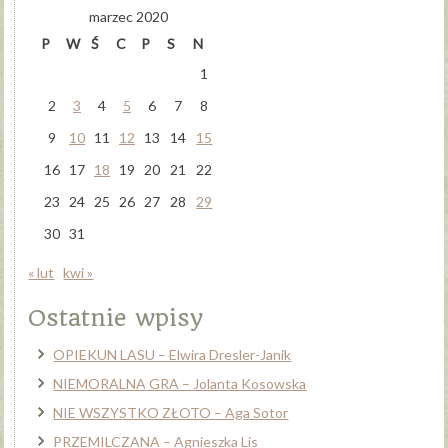
marzec 2020
P
W
Ś
C
P
S
N
1
2
3
4
5
6
7
8
9
10
11
12
13
14
15
16
17
18
19
20
21
22
23
24
25
26
27
28
29
30
31
« lut
kwi »
Ostatnie wpisy
OPIEKUN LASU – Elwira Dresler-Janik
NIEMORALNA GRA – Jolanta Kosowska
NIE WSZYSTKO ZŁOTO – Aga Sotor
PRZEMILCZANA – Agnieszka Lis