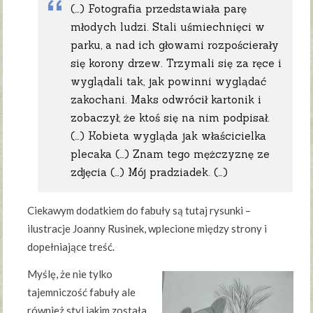
(…) Fotografia przedstawiała parę
młodych ludzi. Stali uśmiechnięci w
parku, a nad ich głowami rozpościerały
się korony drzew. Trzymali się za ręce i
wyglądali tak, jak powinni wyglądać
zakochani. Maks odwrócił kartonik i
zobaczył, że ktoś się na nim podpisał.
(…) Kobieta wygląda jak właścicielka
plecaka (…) Znam tego mężczyznę ze
zdjęcia (…) Mój pradziadek. (…)
Ciekawym dodatkiem do fabuły są tutaj rysunki –
ilustracje Joanny Rusinek, wplecione między strony i
dopełniające treść.
Myślę, że nie tylko
tajemniczość fabuły ale
również styl jakim została