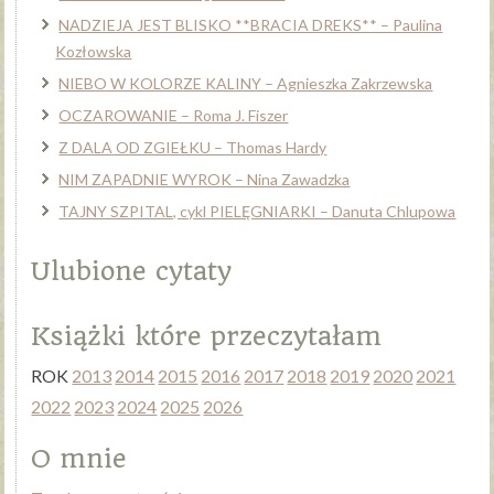
NADZIEJA JEST BLISKO **BRACIA DREKS** – Paulina
Kozłowska
NIEBO W KOLORZE KALINY – Agnieszka Zakrzewska
OCZAROWANIE – Roma J. Fiszer
Z DALA OD ZGIEŁKU – Thomas Hardy
NIM ZAPADNIE WYROK – Nina Zawadzka
TAJNY SZPITAL, cykl PIELĘGNIARKI – Danuta Chlupowa
Ulubione cytaty
Książki które przeczytałam
ROK
2013
2014
2015
2016
2017
2018
2019
2020
2021
2022
2023
2024
2025
2026
O mnie