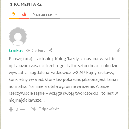
1
KOMENTARZ
Najstarsze
konkos
6 lat temu
Proszę tutaj – virtualo.pl/blog/kazdy-z-nas-ma-w-sobie-
optymizm-czasami-trzeba-go-tylko-szturchnac-i-obudzic-
wywiad-z-magdalena-witkiewicz-w224/ Fajny, ciekawy,
konkretny wywiad, który też pokazuje, jaka ona jest fajna i
normalna. Na mnie zrobiła ogromne wrażenie. A pisze
rzeczywiście fajnie – wciąga swoją twórczością i to jest w
niej najciekawsze…
Odpowiedz
0