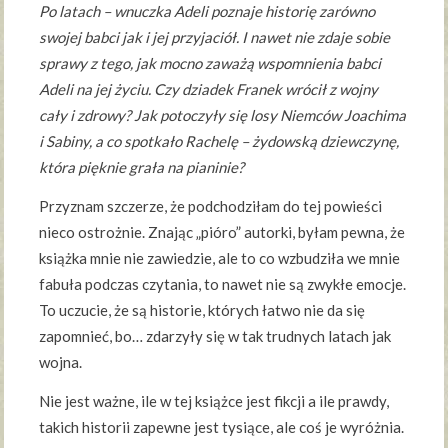
Po latach – wnuczka Adeli poznaje historię zarówno
swojej babci jak i jej przyjaciół. I nawet nie zdaje sobie
sprawy z tego, jak mocno zaważą wspomnienia babci
Adeli na jej życiu. Czy dziadek Franek wrócił z wojny
cały i zdrowy? Jak potoczyły się losy Niemców Joachima
i Sabiny, a co spotkało Rachelę – żydowską dziewczynę,
która pięknie grała na pianinie?
Przyznam szczerze, że podchodziłam do tej powieści
nieco ostrożnie. Znając „pióro” autorki, byłam pewna, że
książka mnie nie zawiedzie, ale to co wzbudziła we mnie
fabuła podczas czytania, to nawet nie są zwykłe emocje.
To uczucie, że są historie, których łatwo nie da się
zapomnieć, bo… zdarzyły się w tak trudnych latach jak
wojna.
Nie jest ważne, ile w tej książce jest fikcji a ile prawdy,
takich historii zapewne jest tysiące, ale coś je wyróżnia.