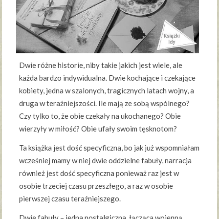
Dwie różne historie, niby takie jakich jest wiele, ale
każda bardzo indywidualna. Dwie kochające i czekające
kobiety, jedna w szalonych, tragicznych latach wojny, a
druga w teraźniejszości. Ile mają ze sobą wspólnego?
Czy tylko to, że obie czekały na ukochanego? Obie
wierzyły w miłość? Obie ufały swoim tęsknotom?
Ta książka jest dość specyficzna, bo jak już wspomniałam
wcześniej mamy w niej dwie oddzielne fabuły, narracja
również jest dość specyficzna ponieważ raz jest w
osobie trzeciej czasu przeszłego, a raz w osobie
pierwszej czasu teraźniejszego.
Dwie fabuły – jedna nostalgiczna, łącząca wojenną