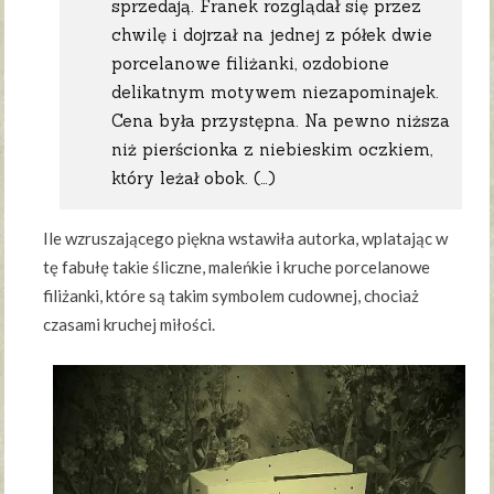
sprzedają. Franek rozglądał się przez
chwilę i dojrzał na jednej z półek dwie
porcelanowe filiżanki, ozdobione
delikatnym motywem niezapominajek.
Cena była przystępna. Na pewno niższa
niż pierścionka z niebieskim oczkiem,
który leżał obok. (…)
Ile wzruszającego piękna wstawiła autorka, wplatając w
tę fabułę takie śliczne, maleńkie i kruche porcelanowe
filiżanki, które są takim symbolem cudownej, chociaż
czasami kruchej miłości.