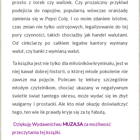
prosto z toreb czy walizek. Czy prozaiczny przykład
podejścia do napojów, popularną wówczas oranżadę
zamienia się w Pepsi Colę. I co moim zdaniem istotne,
czas zmian nie tylko ustrojowych, legalizowanie do tej
pory czynności, takich chociażby jak handel walutami.
Od cinkciarzy po całkiem legalne kantory wymiany
walut, czy banki z wymianą walut.
Ta książka jest nie tylko dla miłośników kryminału, jest w
niej kawał dobrej historii, o której młode pokolenie nie
zawsze ma pojęcie. Polecam tę lekturę szczególnie
młodym czytelnikom, chociaż ukazany w negatywnym
świetle świat tamtego okresu, może wydać się im zbyt
wulgarny i prostacki. Ale kto miał okazję doświadczyć
tego, ten wie ile prawdy kryje się za tę fabułą.
Dziękuję Wydawnictwu
MUZA.SA
za możliwość
przeczytania tej książki.