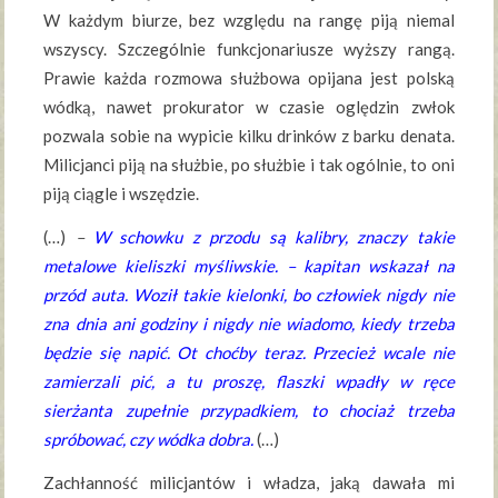
W każdym biurze, bez względu na rangę piją niemal
wszyscy. Szczególnie funkcjonariusze wyższy rangą.
Prawie każda rozmowa służbowa opijana jest polską
wódką, nawet prokurator w czasie oględzin zwłok
pozwala sobie na wypicie kilku drinków z barku denata.
Milicjanci piją na służbie, po służbie i tak ogólnie, to oni
piją ciągle i wszędzie.
(…)
–
W schowku z przodu są kalibry, znaczy takie
metalowe kieliszki myśliwskie. – kapitan wskazał na
przód auta. Woził takie kielonki, bo człowiek nigdy nie
zna dnia ani godziny i nigdy nie wiadomo, kiedy trzeba
będzie się napić. Ot choćby teraz. Przecież wcale nie
zamierzali pić, a tu proszę, flaszki wpadły w ręce
sierżanta zupełnie przypadkiem, to chociaż trzeba
spróbować, czy wódka dobra.
(…)
Zachłanność milicjantów i władza, jaką dawała mi