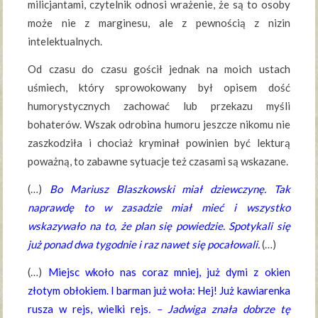
milicjantami, czytelnik odnosi wrażenie, że są to osoby
może nie z marginesu, ale z pewnością z nizin
intelektualnych.
Od czasu do czasu gościł jednak na moich ustach
uśmiech, który sprowokowany był opisem dość
humorystycznych zachować lub przekazu myśli
bohaterów. Wszak odrobina humoru jeszcze nikomu nie
zaszkodziła i chociaż kryminał powinien być lekturą
poważną, to zabawne sytuacje też czasami są wskazane.
(…)
Bo Mariusz Blaszkowski miał dziewczynę. Tak
naprawdę to w zasadzie miał mieć i wszystko
wskazywało na to, że plan się powiedzie. Spotykali się
już ponad dwa tygodnie i raz nawet się pocałowali.
(…)
(…)
Miejsc wkoło nas coraz mniej, już dymi z okien
złotym obłokiem. I barman już woła: Hej! Już kawiarenka
rusza w rejs, wielki rejs
. – Jadwiga znała dobrze tę