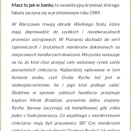
Masz to jak w banku
, to neomilicyjny kryminał, którego
fabuła zaczyna się w przełomowym roku 1989.
W Warszawie trwają obrady Wielkiego Stołu, które
mają doprowadzić do szybkich i nieodwracalnych
przemian ustrojowych. W Poznaniu dochodzi do serii
tajemniczych i brutalnych morderstw dokonanych na
miejscowych handlarzach dewizami. Wszystko wskazuje
na to, że ktoś chce przejąć cały walutowy rynek szefa
poznańskich cinkciarzy. Najbardziej wpływowa w tym
biznesie osoba, czyli Gruby Rychu też jest w
niebezpieczeństwie, bo i jego ktoś próbuje zabić.
Śledztwo w sprawie zabitych handlarzy przejmuje
kapitan Mirek Brodziak, prywatnie dobry znajomy
Rycha. Sprawy zaczynają się komplikować, gdy znika
jeden z funkcjonariuszy. Co wspólnego z morderstwami
cinkciarzy mają byli pracownicy SB? Czy mordercom
cinkciarzy uda im się dopaść Grubego Rycha? Jak milicja