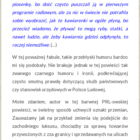
piosenkę, bo dość często puszczali ją w pierwszym
programie radiowym, ale za nic w świecie nie potrafiła
sobie wyobrazić, jak te kawiarenki w ogóle płyną, bo
przecież wiadomo, że pływać to mogą ryby, statki, a
nawet ludzie, ale żeby kawiarnia gdzieś odpłynęła, to
raczej niemożliwe.
(…)
W tej poważnej fabule, takie przebłyski humoru bardzo
mi się podobały. Nie brakuje jednak w tej powieści tak
zwanego czarnego humoru i ironii, podkreślającej
często smutną prawdę dotyczącą służb państwowych
czy stanowisk urzędowych w Polsce Ludowej.
Moim zdaniem, autor w tej barwnej PRL-owskiej
powieści, w świetny sposób uchwycił oznaki przemian,
Zauważamy jak na przykład zmienia się podejście do
zachodniego luksusu, chociażby za sprawą towarów
przywożonych z zza granicy i sprzedawanych na ulicach