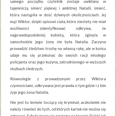
samego początku czytelnik zostaje uwikłany w
tajemniczą śmierć pięknej i ambitnej Natalii, śmierć,
która nastąpiła w dość dziwnych okolicznościach. Jej
mąż Wiktor, dzięki opisowi ciała, które niestety nie miał
możliwości zidentyfikować odkrywa, że
najprawdopodobniej kobietą, która zginęła w
samochodzie jego żony nie była Natalia. Zaczyna
prowadzić śledztwo trochę na własną rękę, ale w końcu
udaje mu się przekonać do swoich racji młodego
policjanta oraz jego kuzyna, zatrudnionego w wyższych
służbach śledczych.
Równolegle z prowadzonymi przez Wiktora
czynnościami, odkrywana jest prawda o tym gdzie i z kim
żyje jego żona Natalia.
Nie jest to leniwie toczący się kryminał, aczkolwiek nie
należy również do tych, od których kartek nie można się
oderwać. Fabuła toczy się zarówno na terenie Polski jak