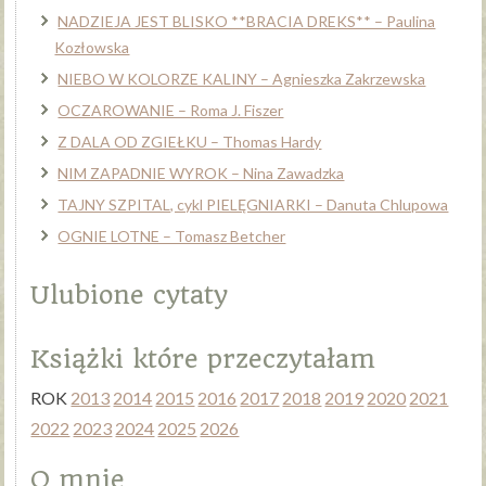
NADZIEJA JEST BLISKO **BRACIA DREKS** – Paulina
Kozłowska
NIEBO W KOLORZE KALINY – Agnieszka Zakrzewska
OCZAROWANIE – Roma J. Fiszer
Z DALA OD ZGIEŁKU – Thomas Hardy
NIM ZAPADNIE WYROK – Nina Zawadzka
TAJNY SZPITAL, cykl PIELĘGNIARKI – Danuta Chlupowa
OGNIE LOTNE – Tomasz Betcher
Ulubione cytaty
Książki które przeczytałam
ROK
2013
2014
2015
2016
2017
2018
2019
2020
2021
2022
2023
2024
2025
2026
O mnie