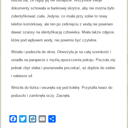
łudziła się, że nigdy jej nie odnajdzie. Wszystkie swoje
dokumenty schowała w bankowej skrytce, aby nie można było
zidentyfikować ciała. Jedyne, co miała przy sobie to nowy
telefon komórkowy, ale ten po zetknięciu z wodą nie powinien
dawać szansy na identyfikację człowieka. Miała także zdjęcie,
które pod wpływem wody, nie powinno być czytelne.
Wstała i podeszła do okna. Otworzyła je na całą szerokość i
usiadła na parapecie z myślą opuszczenia pokoju. Poczuła się
jednak zbyt słaba i postanowiła poczekać, aż dojdzie do siebie
i nabierze sił.
Wróciła do łóżka i wsunęła się pod kołdrę. Przytuliła twarz do
poduszki i zamknęła oczy. Zasnęła.
Facebook
Twitter
Wykop
Email
Share