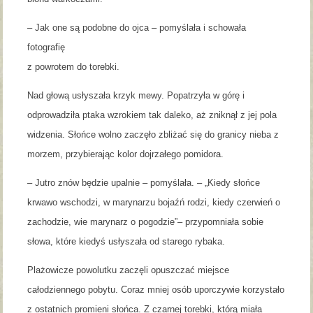
– Jak one są podobne do ojca – pomyślała i schowała
fotografię
z powrotem do torebki.
Nad głową usłyszała krzyk mewy. Popatrzyła w górę i
odprowadziła ptaka wzrokiem tak daleko, aż zniknął z jej pola
widzenia. Słońce wolno zaczęło zbliżać się do granicy nieba z
morzem, przybierając kolor dojrzałego pomidora.
– Jutro znów będzie upalnie – pomyślała. – „Kiedy słońce
krwawo wschodzi, w marynarzu bojaźń rodzi, kiedy czerwień o
zachodzie, wie marynarz o pogodzie”– przypomniała sobie
słowa, które kiedyś usłyszała od starego rybaka.
Plażowicze powolutku zaczęli opuszczać miejsce
całodziennego pobytu. Coraz mniej osób uporczywie korzystało
z ostatnich promieni słońca. Z czarnej torebki, którą miała