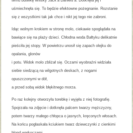
temu butelkę whisky Jack’a Daniels’a. Dotknęła jej i
uśmiechnęła się. To będzie efektowne pożegnanie. Rozstanie
się z wszystkimi tak jak chce i nikt jej tego nie zabroni.
Idąc wolnym krokiem w stronę molo, ciekawie spoglądała na
bawiące się na plaży dzieci. Chłodna woda Bałtyku delikatnie
pieściła jej stopy. W powietrzu unosił się zapach olejku do
opalania, glonów
i potu. Widok molo zbliżał się. Oczami wyobraźni widziała
siebie siedzącą na wilgotnych deskach, z nogami
opuszczonymi w dół,
a przed sobą widok błękitnego morza.
Po raz kolejny otworzyła torebkę i wyjęła z niej fotografię.
Spojrzała na zdjęcie i dotknęła palcem twarzy mężczyzny,
potem twarzy małego chłopca o jasnych, kręconych włosach.
Na końcu pogłaskała kciukiem twarz dziewczynki z cienkimi
blond warkoczami.