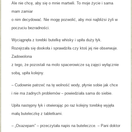
Ale nie chcę, aby się o mnie martwili. To moje życie i sama
mam zamiar
o nim decydować. Nie mogę pozwolić, aby moi najbliżsi żyli w
poczuciu bezradności.
Wyciągnęła z torebki butelkę whisky i upiła duży łyk.
Rozejrzała się dookoła i sprawdziła czy ktoś jej nie obserwuje.
Zadowolona
z tego, że pozostali na molo spacerowicze są zajęci wyłącznie
sobą, upiła kolejny.
– Cudownie patrzeć na tę wolność wody, płynie sobie jak chce
i nie ma żadnych problemów – powiedziała sama do siebie.
Upiła następny łyk i otwierając po raz kolejny torebkę wyjęła
małą buteleczkę z tabletkami.
– „Oxazepam” – przeczytała napis na buteleczce. – Pani doktor