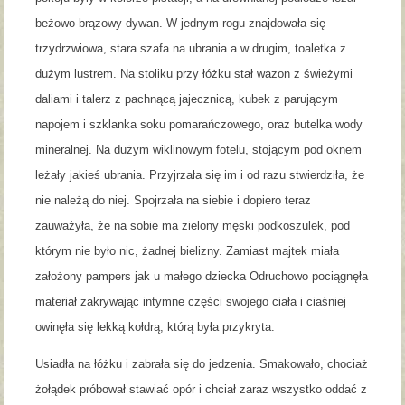
beżowo-brązowy dywan. W jednym rogu znajdowała się
trzydrzwiowa, stara szafa na ubrania a w drugim, toaletka z
dużym lustrem. Na stoliku przy łóżku stał wazon z świeżymi
daliami i talerz z pachnącą jajecznicą, kubek z parującym
napojem i szklanka soku pomarańczowego, oraz butelka wody
mineralnej. Na dużym wiklinowym fotelu, stojącym pod oknem
leżały jakieś ubrania. Przyjrzała się im i od razu stwierdziła, że
nie należą do niej. Spojrzała na siebie i dopiero teraz
zauważyła, że na sobie ma zielony męski podkoszulek, pod
którym nie było nic, żadnej bielizny. Zamiast majtek miała
założony pampers jak u małego dziecka Odruchowo pociągnęła
materiał zakrywając intymne części swojego ciała i ciaśniej
owinęła się lekką kołdrą, którą była przykryta.
Usiadła na łóżku i zabrała się do jedzenia. Smakowało, chociaż
żołądek próbował stawiać opór i chciał zaraz wszystko oddać z