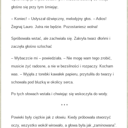
głośno się przy tym śmiejąc.
– Koniec! – Usłyszał dźwięczny, melodyjny głos. – Adios!
Żegnaj Lauro. Jutra nie będzie. Pozostaniesz wolna!
Spróbowała wstać, ale zachwiała się. Zakryła twarz dłońmi i
zaczęła głośno szlochać
– Wybaczcie mi – powiedziała. – Nie mogę wam tego zrobić,
musicie żyć radosne, a nie w bezsilności i rozpaczy. Kocham
was. – Wyjęła z torebki kawałek papieru, przytuliła do twarzy i
schowała pod bluzką w okolicy serca.
Po tych słowach wstała i chwiejąc się wskoczyła do wody.
* * *
Powieki były ciężkie jak z ołowiu. Kiedy próbowała otworzyć
oczy, wszystko wokół wirowało, a głowa była jak „zaminowana”.