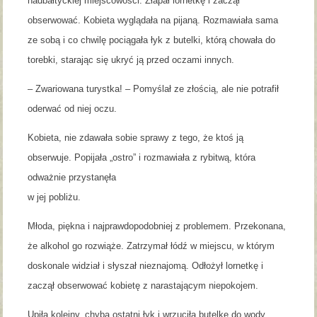
nadbałtyckiej miejscowości. Złapał lornetkę i zaczął
obserwować. Kobieta wyglądała na pijaną. Rozmawiała sama
ze sobą i co chwilę pociągała łyk z butelki, którą chowała do
torebki, starając się ukryć ją przed oczami innych.
– Zwariowana turystka! – Pomyślał ze złością, ale nie potrafił
oderwać od niej oczu.
Kobieta, nie zdawała sobie sprawy z tego, że ktoś ją
obserwuje. Popijała „ostro” i rozmawiała z rybitwą, która
odważnie przystanęła
w jej pobliżu.
Młoda, piękna i najprawdopodobniej z problemem. Przekonana,
że alkohol go rozwiąże. Zatrzymał łódź w miejscu, w którym
doskonale widział i słyszał nieznajomą. Odłożył lornetkę i
zaczął obserwować kobietę z narastającym niepokojem.
Upiła kolejny, chyba ostatni łyk i wrzuciła butelkę do wody,