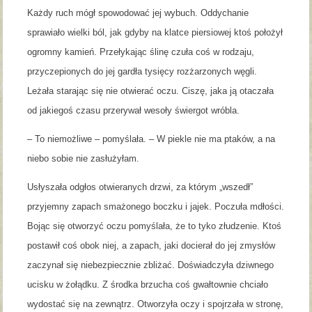
Każdy ruch mógł spowodować jej wybuch. Oddychanie
sprawiało wielki ból, jak gdyby na klatce piersiowej ktoś położył
ogromny kamień. Przełykając ślinę czuła coś w rodzaju,
przyczepionych do jej gardła tysięcy rozżarzonych węgli.
Leżała starając się nie otwierać oczu. Ciszę, jaka ją otaczała
od jakiegoś czasu przerywał wesoły świergot wróbla.
– To niemożliwe – pomyślała. – W piekle nie ma ptaków, a na
niebo sobie nie zasłużyłam.
Usłyszała odgłos otwieranych drzwi, za którym „wszedł”
przyjemny zapach smażonego boczku i jajek. Poczuła mdłości.
Bojąc się otworzyć oczu pomyślała, że to tyko złudzenie. Ktoś
postawił coś obok niej, a zapach, jaki docierał do jej zmysłów
zaczynał się niebezpiecznie zbliżać. Doświadczyła dziwnego
ucisku w żołądku. Z środka brzucha coś gwałtownie chciało
wydostać się na zewnątrz. Otworzyła oczy i spojrzała w stronę,