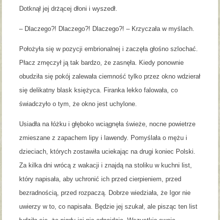
Dotknął jej drżącej dłoni i wyszedł.
– Dlaczego?! Dlaczego?! Dlaczego?! – Krzyczała w myślach.
Położyła się w pozycji embrionalnej i zaczęła głośno szlochać.
Płacz zmęczył ją tak bardzo, że zasnęła. Kiedy ponownie
obudziła się pokój zalewała ciemność tylko przez okno wdzierał
się delikatny blask księżyca. Firanka lekko falowała, co
świadczyło o tym, że okno jest uchylone.
Usiadła na łóżku i głęboko wciągnęła świeże, nocne powietrze
zmieszane z zapachem lipy i lawendy. Pomyślała o mężu i
dzieciach, których zostawiła uciekając na drugi koniec Polski.
Za kilka dni wrócą z wakacji i znajdą na stoliku w kuchni list,
który napisała, aby uchronić ich przed cierpieniem, przed
bezradnością, przed rozpaczą. Dobrze wiedziała, że Igor nie
uwierzy w to, co napisała. Będzie jej szukał, ale pisząc ten list