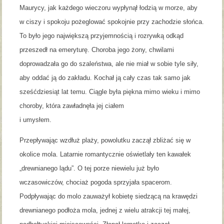
Maurycy, jak każdego wieczoru wypłynął łodzią w morze, aby
w ciszy i spokoju pożeglować spokojnie przy zachodzie słońca.
To było jego największą przyjemnością i rozrywką odkąd
przeszedł na emeryturę. Choroba jego żony, chwilami
doprowadzała go do szaleństwa, ale nie miał w sobie tyle siły,
aby oddać ją do zakładu. Kochał ją cały czas tak samo jak
sześćdziesiąt lat temu. Ciągle była piękna mimo wieku i mimo
choroby, która zawładnęła jej ciałem
i umysłem.
Przepływając wzdłuż plaży, powolutku zaczął zbliżać się w
okolice mola. Latarnie romantycznie oświetlały ten kawałek
„drewnianego lądu”. O tej porze niewielu już było
wczasowiczów, chociaż pogoda sprzyjała spacerom.
Podpływając do molo zauważył kobietę siedzącą na krawędzi
drewnianego podłoża mola, jednej z wielu atrakcji tej małej,