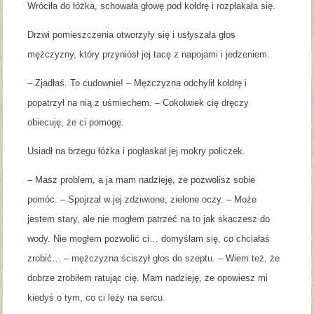
Wróciła do łóżka, schowała głowę pod kołdrę i rozpłakała się.
Drzwi pomieszczenia otworzyły się i usłyszała głos
mężczyzny, który przyniósł jej tacę z napojami i jedzeniem.
– Zjadłaś. To cudownie! – Mężczyzna odchylił kołdrę i
popatrzył na nią z uśmiechem. – Cokolwiek cię dręczy
obiecuję, że ci pomogę.
Usiadł na brzegu łóżka i pogłaskał jej mokry policzek.
– Masz problem, a ja mam nadzieję, że pozwolisz sobie
pomóc. – Spojrzał w jej zdziwione, zielone oczy. – Może
jestem stary, ale nie mogłem patrzeć na to jak skaczesz do
wody. Nie mogłem pozwolić ci… domyślam się, co chciałaś
zrobić… – mężczyzna ściszył głos do szeptu. – Wiem też, że
dobrze zrobiłem ratując cię. Mam nadzieję, że opowiesz mi
kiedyś o tym, co ci leży na sercu.