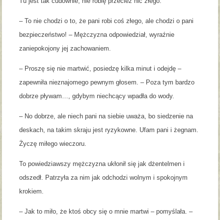
Tu jest tak cudownie, nie robię przecież nic złego.
– To nie chodzi o to, że pani robi coś złego, ale chodzi o pani
bezpieczeństwo! – Mężczyzna odpowiedział, wyraźnie
zaniepokojony jej zachowaniem.
– Proszę się nie martwić, posiedzę kilka minut i odejdę –
zapewniła nieznajomego pewnym głosem. – Poza tym bardzo
dobrze pływam…, gdybym niechcący wpadła do wody.
– No dobrze, ale niech pani na siebie uważa, bo siedzenie na
deskach, na takim skraju jest ryzykowne. Ufam pani i żegnam.
Życzę miłego wieczoru.
To powiedziawszy mężczyzna ukłonił się jak dżentelmen i
odszedł. Patrzyła za nim jak odchodzi wolnym i spokojnym
krokiem.
– Jak to miło, że ktoś obcy się o mnie martwi – pomyślała. –