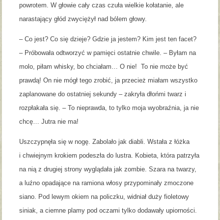
powrotem. W głowie cały czas czuła wielkie kołatanie, ale
narastający głód zwyciężył nad bólem głowy.
– Co jest? Co się dzieje? Gdzie ja jestem? Kim jest ten facet?
– Próbowała odtworzyć w pamięci ostatnie chwile. – Byłam na
molo, piłam whisky, bo chciałam… O nie! To nie może być
prawdą! On nie mógł tego zrobić, ja przecież miałam wszystko
zaplanowane do ostatniej sekundy – zakryła dłońmi twarz i
rozpłakała się. – To nieprawda, to tylko moja wyobraźnia, ja nie
chcę… Jutra nie ma!
Uszczypnęła się w nogę. Zabolało jak diabli. Wstała z łóżka
i chwiejnym krokiem podeszła do lustra. Kobieta, która patrzyła
na nią z drugiej strony wyglądała jak zombie. Szara na twarzy,
a luźno opadające na ramiona włosy przypominały zmoczone
siano. Pod lewym okiem na policzku, widniał duży fioletowy
siniak, a ciemne plamy pod oczami tylko dodawały upiorności.