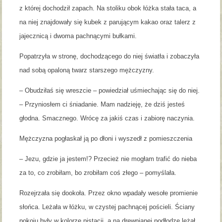
z której dochodził zapach. Na stoliku obok łóżka stała taca, a
na niej znajdowały się kubek z parującym kakao oraz talerz z
jajecznicą i dwoma pachnącymi bułkami.
Popatrzyła w stronę, dochodzącego do niej światła i zobaczyła
nad sobą opaloną twarz starszego mężczyzny.
– Obudziłaś się wreszcie – powiedział uśmiechając się do niej.
– Przyniosłem ci śniadanie. Mam nadzieję, że dziś jesteś
głodna. Smacznego. Wrócę za jakiś czas i zabiorę naczynia.
Mężczyzna pogłaskał ją po dłoni i wyszedł z pomieszczenia
– Jezu, gdzie ja jestem!? Przecież nie mogłam trafić do nieba
za to, co zrobiłam, bo zrobiłam coś złego – pomyślała.
Rozejrzała się dookoła. Przez okno wpadały wesołe promienie
słońca. Leżała w łóżku, w czystej pachnącej pościeli. Ściany
pokoju były w kolorze pistacji, a na drewnianej podłodze leżał