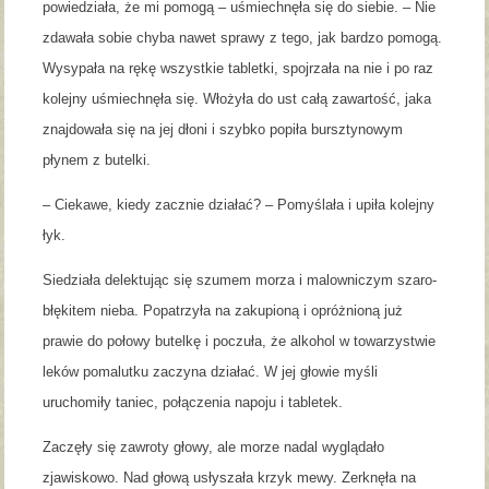
powiedziała, że mi pomogą – uśmiechnęła się do siebie. – Nie
zdawała sobie chyba nawet sprawy z tego, jak bardzo pomogą.
Wysypała na rękę wszystkie tabletki, spojrzała na nie i po raz
kolejny uśmiechnęła się. Włożyła do ust całą zawartość, jaka
znajdowała się na jej dłoni i szybko popiła bursztynowym
płynem z butelki.
– Ciekawe, kiedy zacznie działać? – Pomyślała i upiła kolejny
łyk.
Siedziała delektując się szumem morza i malowniczym szaro-
błękitem nieba. Popatrzyła na zakupioną i opróżnioną już
prawie do połowy butelkę i poczuła, że alkohol w towarzystwie
leków pomalutku zaczyna działać. W jej głowie myśli
uruchomiły taniec, połączenia napoju i tabletek.
Zaczęły się zawroty głowy, ale morze nadal wyglądało
zjawiskowo. Nad głową usłyszała krzyk mewy. Zerknęła na