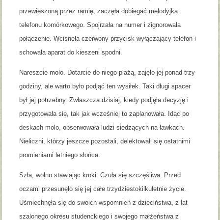
przewieszoną przez ramię, zaczęła dobiegać melodyjka
telefonu komórkowego. Spojrzała na numer i zignorowała
połączenie. Wcisnęła czerwony przycisk wyłączający telefon i
schowała aparat do kieszeni spodni.
Nareszcie molo. Dotarcie do niego plażą, zajęło jej ponad trzy
godziny, ale warto było podjąć ten wysiłek. Taki długi spacer
był jej potrzebny. Zwłaszcza dzisiaj, kiedy podjęła decyzję i
przygotowała się, tak jak wcześniej to zaplanowała. Idąc po
deskach molo, obserwowała ludzi siedzących na ławkach.
Nieliczni, którzy jeszcze pozostali, delektowali się ostatnimi
promieniami letniego słońca.
Szła, wolno stawiając kroki. Czuła się szczęśliwa. Przed
oczami przesunęło się jej całe trzydziestokilkuletnie życie.
Uśmiechnęła się do swoich wspomnień z dzieciństwa, z lat
szalonego okresu studenckiego i swojego małżeństwa z