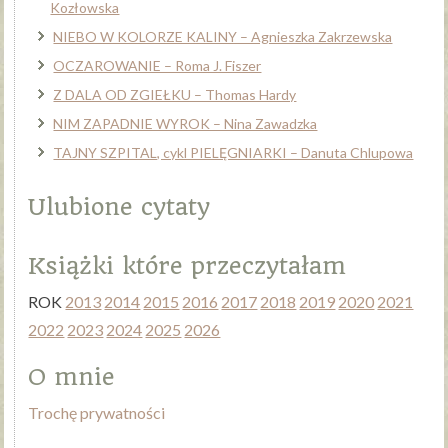
Kozłowska
NIEBO W KOLORZE KALINY – Agnieszka Zakrzewska
OCZAROWANIE – Roma J. Fiszer
Z DALA OD ZGIEŁKU – Thomas Hardy
NIM ZAPADNIE WYROK – Nina Zawadzka
TAJNY SZPITAL, cykl PIELĘGNIARKI – Danuta Chlupowa
Ulubione cytaty
Książki które przeczytałam
ROK
2013
2014
2015
2016
2017
2018
2019
2020
2021
2022
2023
2024
2025
2026
O mnie
Trochę prywatności