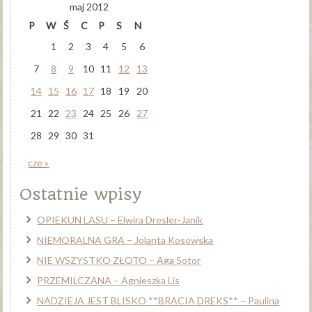
maj 2012
P
W
Ś
C
P
S
N
1
2
3
4
5
6
7
8
9
10
11
12
13
14
15
16
17
18
19
20
21
22
23
24
25
26
27
28
29
30
31
cze »
Ostatnie wpisy
OPIEKUN LASU – Elwira Dresler-Janik
NIEMORALNA GRA – Jolanta Kosowska
NIE WSZYSTKO ZŁOTO – Aga Sotor
PRZEMILCZANA – Agnieszka Lis
NADZIEJA JEST BLISKO **BRACIA DREKS** – Paulina