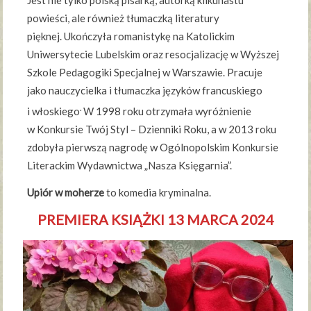
Jest nie tylko polską pisarką, autorką kilkunastu
powieści, ale również tłumaczką literatury
pięknej. Ukończyła romanistykę na Katolickim
Uniwersytecie Lubelskim oraz resocjalizację w Wyższej
Szkole Pedagogiki Specjalnej w Warszawie. Pracuje
jako nauczycielka i tłumaczka języków francuskiego
.
i włoskiego
W 1998 roku otrzymała wyróżnienie
w Konkursie Twój Styl – Dzienniki Roku, a w 2013 roku
zdobyła pierwszą nagrodę w Ogólnopolskim Konkursie
Literackim Wydawnictwa „Nasza Księgarnia”.
Upiór w moherze
to komedia kryminalna.
PREMIERA KSIĄŻKI 13 MARCA 2024