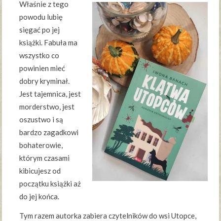
Właśnie z tego
powodu lubię
sięgać po jej
książki. Fabuła ma
wszystko co
powinien mieć
dobry kryminał.
Jest tajemnica, jest
morderstwo, jest
oszustwo i są
bardzo zagadkowi
bohaterowie,
którym czasami
kibicujesz od
początku książki aż
do jej końca.
Tym razem autorka zabiera czytelników do wsi Utopce,