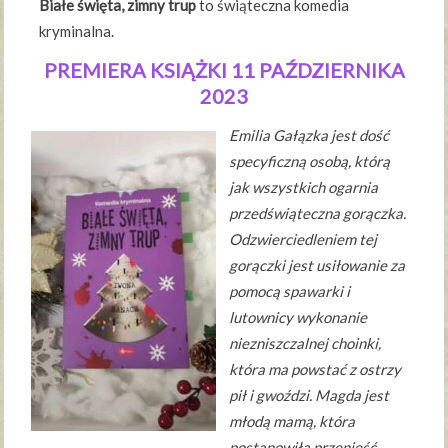
Białe święta, zimny trup
to świąteczna komedia
kryminalna.
PREMIERA KSIĄŻKI 11 PAŹDZIERNIKA
2023
Emilia Gałązka jest dość
specyficzną osobą, którą
jak wszystkich ogarnia
przedświąteczna gorączka.
Odzwierciedleniem tej
gorączki jest usiłowanie za
pomocą spawarki i
lutownicy wykonanie
niezniszczalnej choinki,
która ma powstać z ostrzy
pił i gwoździ. Magda jest
młodą mamą, która
postanowiła przenieść