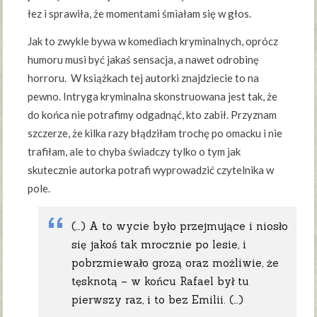
łez i sprawiła, że momentami śmiałam się w głos.
Jak to zwykle bywa w komediach kryminalnych, oprócz
humoru musi być jakaś sensacja, a nawet odrobinę
horroru. W książkach tej autorki znajdziecie to na
pewno. Intryga kryminalna skonstruowana jest tak, że
do końca nie potrafimy odgadnąć, kto zabił. Przyznam
szczerze, że kilka razy błądziłam trochę po omacku i nie
trafiłam, ale to chyba świadczy tylko o tym jak
skutecznie autorka potrafi wyprowadzić czytelnika w
pole.
(…) A to wycie było przejmujące i niosło
się jakoś tak mrocznie po lesie, i
pobrzmiewało grozą oraz możliwie, że
tęsknotą – w końcu Rafael był tu
pierwszy raz, i to bez Emilii. (…)