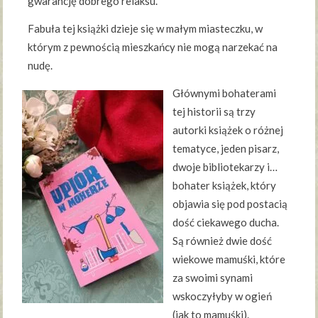
gwarancję dobrego relaksu.
Fabuła tej książki dzieje się w małym miasteczku, w
którym z pewnością mieszkańcy nie mogą narzekać na
nudę.
Głównymi bohaterami
tej historii są trzy
autorki książek o różnej
tematyce, jeden pisarz,
dwoje bibliotekarzy i…
bohater książek, który
objawia się pod postacią
dość ciekawego ducha.
Są również dwie dość
wiekowe mamuśki, które
za swoimi synami
wskoczyłyby w ogień
(jak to mamuśki).