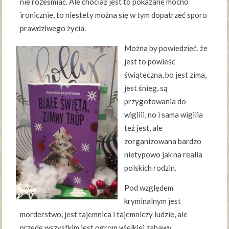
nie roześmiać. Ale chociaż jest to pokazane mocno
ironicznie, to niestety można się w tym dopatrzeć sporo
prawdziwego życia.
Można by powiedzieć, że
jest to powieść
świąteczna, bo jest zima,
jest śnieg, są
przygotowania do
wigilii, no i sama wigilia
też jest, ale
zorganizowana bardzo
nietypowo jak na realia
polskich rodzin.
Pod względem
kryminalnym jest
morderstwo, jest tajemnica i tajemniczy ludzie, ale
przede wszystkim jest ogrom wielkiej zabawy.