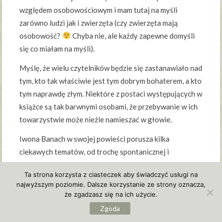
względem osobowościowym i mam tutaj na myśli
zarówno ludzi jak i zwierzęta (czy zwierzęta mają
osobowość?
Chyba nie, ale każdy zapewne domyśli
się co miałam na myśli).
Myślę, że wielu czytelników będzie się zastanawiało nad
tym, kto tak właściwie jest tym dobrym bohaterem, a kto
tym naprawdę złym. Niektóre z postaci występujących w
książce są tak barwnymi osobami, że przebywanie w ich
towarzystwie może nieźle namieszać w głowie.
Iwona Banach w swojej powieści porusza kilka
ciekawych tematów, od trochę spontanicznej i
toksycznej miłości, poprzez wątek odnoszący się do
Ta strona korzysta z ciasteczek aby świadczyć usługi na
życia seniorów, aż po żądzę mordu nie zawsze w celach
najwyższym poziomie. Dalsze korzystanie ze strony oznacza,
uzyskania korzyści majątkowych.
że zgadzasz się na ich użycie.
Zgoda
(…) … ale Dagmara nie była zachwycona.