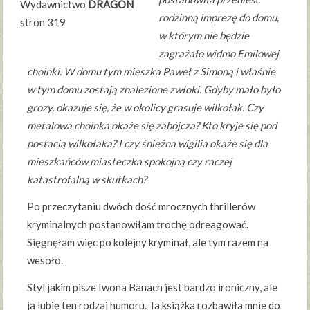
Wydawnictwo
DRAGON
rodzinną imprezę do domu,
stron 319
w którym nie będzie
zagrażało widmo Emilowej
choinki. W domu tym mieszka Paweł z Simoną i właśnie
w tym domu zostają znalezione zwłoki. Gdyby mało było
grozy, okazuje się, że w okolicy grasuje wilkołak. Czy
metalowa choinka okaże się zabójcza? Kto kryje się pod
postacią wilkołaka? I czy śnieżna wigilia okaże się dla
mieszkańców miasteczka spokojną czy raczej
katastrofalną w skutkach?
Po przeczytaniu dwóch dość mrocznych thrillerów
kryminalnych postanowiłam trochę odreagować.
Sięgnęłam więc po kolejny kryminał, ale tym razem na
wesoło.
Styl jakim pisze Iwona Banach jest bardzo ironiczny, ale
ja lubię ten rodzaj humoru. Ta książka rozbawiła mnie do