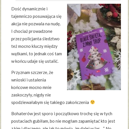
Dość dynamicznie i
tajemniczo posuwająca się
akcja nie pozwala na nudę.
I chociaż prowadzone
przez policjanta śledztwo
też mocno kluczy między
wątkami, to jednak coś tam
w końcu udaje się ustalić.
Przyznam szczerze, że
wnioski i ustalenia
końcowe mocno mnie
zaskoczyły, nigdy nie
spodziewałabym się takiego zakończenia
Bohaterów jest sporo i początkowo trochę się w tych
postaciach gubiłam, bo nie mogłam zapamiętać kto jest
z kim i dlaczego, ale jak to mówią „im dalej w las…”. No,