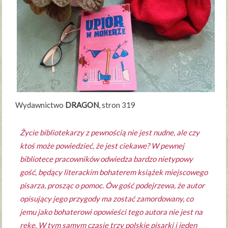
Wydawnictwo
DRAGON
, stron 319
Życie bibliotekarzy z pewnością nie jest nudne, ale czy
ktoś może powiedzieć, że jest ciekawe? W pewnej
bibliotece pracowników odwiedza bardzo nietypowy
gość, będący literackim bohaterem książek miejscowego
pisarza, prosząc o pomoc. Ów gość podejrzewa, że autor
opisujący jego przygody ma zostać zamordowany, co
jemu jako bohaterowi opowieści tego autora nie jest na
rękę. W tym samym czasie trzy polskie pisarki i jeden