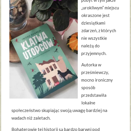
„urokliwym” miejscu
okraszone jest
dziesiątkami
zdarzeń, z których
nie wszystkie
należą do
przyjemnych.
Autorka w
prześmiewczy,
mocno ironiczny
sposób
przedstawiła
lokalne
społeczeństwo skupiając swoją uwagę bardziej na
wadach niż zaletach.
Bohaterowie tej historii są bardzo barwni pod