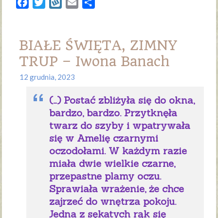
Facebook
Twitter
Wykop
Email
Share
BIAŁE ŚWIĘTA, ZIMNY
TRUP – Iwona Banach
12 grudnia, 2023
(…) Postać zbliżyła się do okna,
bardzo, bardzo. Przytknęła
twarz do szyby i wpatrywała
się w Amelię czarnymi
oczodołami. W każdym razie
miała dwie wielkie czarne,
przepastne plamy oczu.
Sprawiała wrażenie, że chce
zajrzeć do wnętrza pokoju.
Jedna z sękatych rąk się