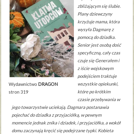
zbliżającym się ślubie.
Plany dziewczyny
krzyżuje mama, która
wysyła Dagmarę z
pomocą do dziadka.
Senior jest osobą dość
specyficzną, cały czas
czuje się Generałem i
z iście wojskowym
podejściem traktuje
wszystkie opiekunki,
Wydawnictwo
DRAGON
które po krótkim
stron 319
czasie przebywania w
jego towarzystwie uciekają. Dagmara postanawia
pojechać do dziadka z przyjaciółką, w pewnym
momencie jednak znika i dziadek, i przyjaciółka, a wokół
domu zaczynają kręcić się podejrzane typki. Kobieta