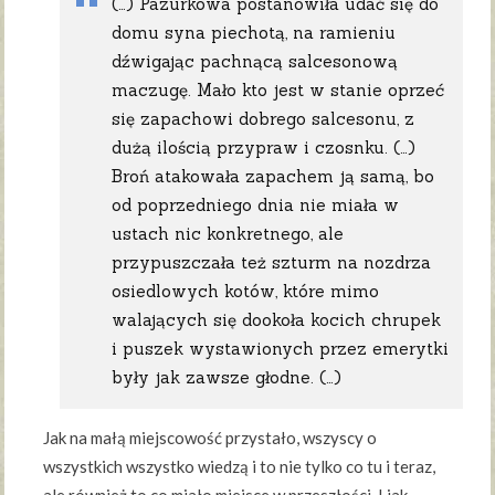
(…) Pazurkowa postanowiła udać się do
domu syna piechotą, na ramieniu
dźwigając pachnącą salcesonową
maczugę. Mało kto jest w stanie oprzeć
się zapachowi dobrego salcesonu, z
dużą ilością przypraw i czosnku. (…)
Broń atakowała zapachem ją samą, bo
od poprzedniego dnia nie miała w
ustach nic konkretnego, ale
przypuszczała też szturm na nozdrza
osiedlowych kotów, które mimo
walających się dookoła kocich chrupek
i puszek wystawionych przez emerytki
były jak zawsze głodne. (…)
Jak na małą miejscowość przystało, wszyscy o
wszystkich wszystko wiedzą i to nie tylko co tu i teraz,
ale również to co miało miejsce w przeszłości. I jak