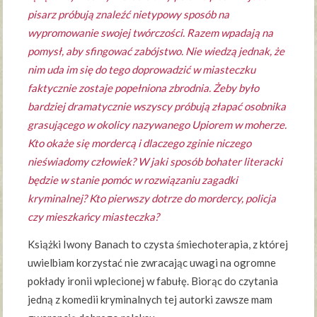
pisarz próbują znaleźć nietypowy sposób na
wypromowanie swojej twórczości. Razem wpadają na
pomysł, aby sfingować zabójstwo. Nie wiedzą jednak, że
nim uda im się do tego doprowadzić w miasteczku
faktycznie zostaje popełniona zbrodnia. Żeby było
bardziej dramatycznie wszyscy próbują złapać osobnika
grasującego w okolicy nazywanego Upiorem w moherze.
Kto okaże się mordercą i dlaczego zginie niczego
nieświadomy człowiek? W jaki sposób bohater literacki
będzie w stanie pomóc w rozwiązaniu zagadki
kryminalnej? Kto pierwszy dotrze do mordercy, policja
czy mieszkańcy miasteczka?
Książki Iwony Banach to czysta śmiechoterapia, z której
uwielbiam korzystać nie zwracając uwagi na ogromne
pokłady ironii wplecionej w fabułę. Biorąc do czytania
jedną z komedii kryminalnych tej autorki zawsze mam