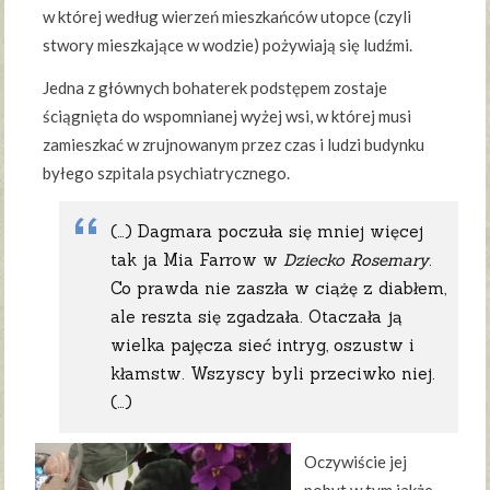
w której według wierzeń mieszkańców utopce (czyli
stwory mieszkające w wodzie) pożywiają się ludźmi.
Jedna z głównych bohaterek podstępem zostaje
ściągnięta do wspomnianej wyżej wsi, w której musi
zamieszkać w zrujnowanym przez czas i ludzi budynku
byłego szpitala psychiatrycznego.
(…) Dagmara poczuła się mniej więcej
tak ja Mia Farrow w
Dziecko Rosemary
.
Co prawda nie zaszła w ciążę z diabłem,
ale reszta się zgadzała. Otaczała ją
wielka pajęcza sieć intryg, oszustw i
kłamstw. Wszyscy byli przeciwko niej.
(…)
Oczywiście jej
pobyt w tym jakże