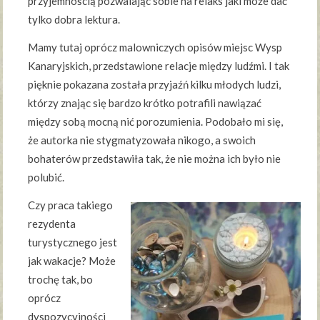
przyjemnością pozwalając sobie na relaks jaki może dać
tylko dobra lektura.
Mamy tutaj oprócz malowniczych opisów miejsc Wysp
Kanaryjskich, przedstawione relacje między ludźmi. I tak
pięknie pokazana została przyjaźń kilku młodych ludzi,
którzy znając się bardzo krótko potrafili nawiązać
między sobą mocną nić porozumienia. Podobało mi się,
że autorka nie stygmatyzowała nikogo, a swoich
bohaterów przedstawiła tak, że nie można ich było nie
polubić.
Czy praca takiego
rezydenta
turystycznego jest
jak wakacje? Może
trochę tak, bo
oprócz
dyspozycyjności