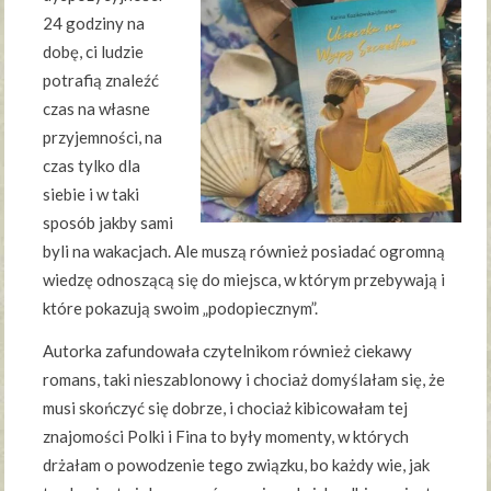
24 godziny na
dobę, ci ludzie
potrafią znaleźć
czas na własne
przyjemności, na
czas tylko dla
siebie i w taki
sposób jakby sami
byli na wakacjach. Ale muszą również posiadać ogromną
wiedzę odnoszącą się do miejsca, w którym przebywają i
które pokazują swoim „podopiecznym”.
Autorka zafundowała czytelnikom również ciekawy
romans, taki nieszablonowy i chociaż domyślałam się, że
musi skończyć się dobrze, i chociaż kibicowałam tej
znajomości Polki i Fina to były momenty, w których
drżałam o powodzenie tego związku, bo każdy wie, jak