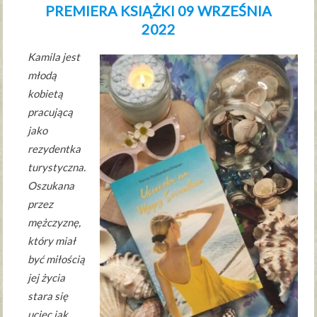
PREMIERA KSIĄŻKI 09 WRZEŚNIA
2022
Kamila jest
młodą
kobietą
pracującą
jako
rezydentka
turystyczna.
Oszukana
przez
mężczyznę,
który miał
być miłością
jej życia
stara się
uciec jak