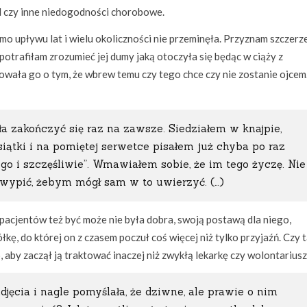
l czy inne niedogodności chorobowe.
mo upływu lat i wielu okoliczności nie przeminęła. Przyznam szczerze
otrafiłam zrozumieć jej dumy jaką otoczyła się będąc w ciąży z
owała go o tym, że wbrew temu czy tego chce czy nie zostanie ojcem
a zakończyć się raz na zawsze. Siedziałem w knajpie,
iątki i na pomiętej serwetce pisałem już chyba po raz
go i szczęśliwie”. Wmawiałem sobie, że im tego życzę. Nie
wypić, żebym mógł sam w to uwierzyć. (…)
acjentów też być może nie była dobra, swoją postawą dla niego,
łkę, do której on z czasem poczuł coś więcej niż tylko przyjaźń. Czy 
, aby zaczął ją traktować inaczej niż zwykłą lekarkę czy wolontarius
zdjęcia i nagle pomyślała, że dziwne, ale prawie o nim