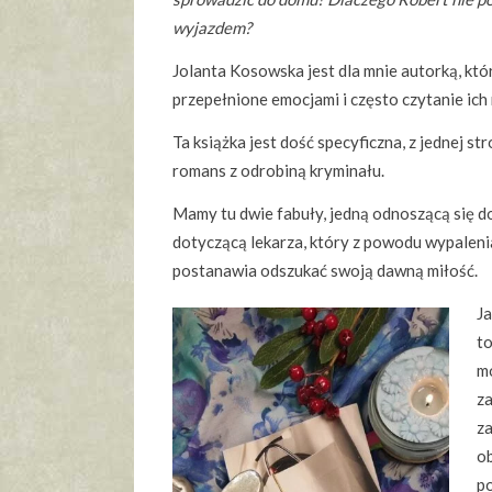
wyjazdem?
Jolanta Kosowska jest dla mnie autorką, która
przepełnione emocjami i często czytanie ich 
Ta książka jest dość specyficzna, z jednej s
romans z odrobiną kryminału.
Mamy tu dwie fabuły, jedną odnoszącą się do
dotyczącą lekarza, który z powodu wypaleni
postanawia odszukać swoją dawną miłość.
J
to
m
z
za
ob
po