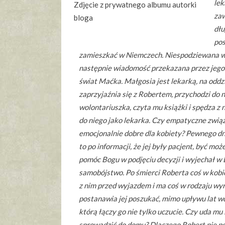
lek
Zdjęcie z prywatnego albumu autorki
zaw
bloga
dłu
pos
zamieszkać w Niemczech. Niespodziewana wi
następnie wiadomość przekazana przez jego
świat Maćka. Małgosia jest lekarką, na odd
zaprzyjaźnia się z Robertem, przychodzi do n
wolontariuszka, czyta mu książki i spędza z 
do niego jako lekarka. Czy empatyczne związ
emocjonalnie dobre dla kobiety? Pewnego dni
to po informacji, że jej były pacjent, być moż
pomóc Bogu w podjęciu decyzji i wyjechał w 
samobójstwo. Po śmierci Roberta coś w kobie
z nim przed wyjazdem i ma coś w rodzaju wy
postanawia jej poszukać, mimo upływu lat w
którą łączy go nie tylko uczucie. Czy uda mu 
sprowadzić do domu? Dlaczego Robert nie po