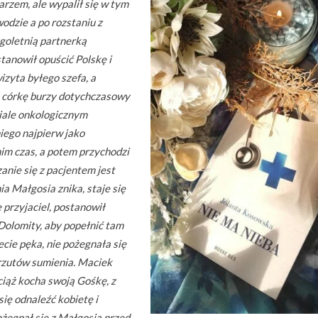
arzem, ale wypalił się w tym
odzie a po rozstaniu z
goletnią partnerką
tanowił opuścić Polskę i
zyta byłego szefa, a
 córkę burzy dotychczasowy
ziale onkologicznym
iego najpierw jako
nim czas, a potem przychodzi
anie się z pacjentem jest
a Małgosia znika, staje się
e przyjaciel, postanowił
Dolomity, aby popełnić tam
cie pęka, nie pożegnała się
rzutów sumienia. Maciek
ciąż kocha swoją Gośkę, z
się odnaleźć kobietę i
żegnał się z Małgosią przed