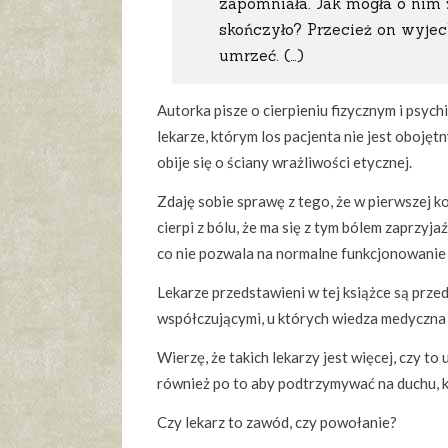
zapomniała. Jak mogła o nim 
skończyło? Przecież on wyjech
umrzeć. (…)
Autorka pisze o cierpieniu fizycznym i psychi
lekarze, którym los pacjenta nie jest obojęt
obije się o ściany wrażliwości etycznej.
Zdaję sobie sprawę z tego, że w pierwszej ko
cierpi z bólu, że ma się z tym bólem zaprzyj
co nie pozwala na normalne funkcjonowanie
Lekarze przedstawieni w tej książce są prze
współczującymi, u których wiedza medyczna i
Wierzę, że takich lekarzy jest więcej, czy to 
również po to aby podtrzymywać na duchu, k
Czy lekarz to zawód, czy powołanie?