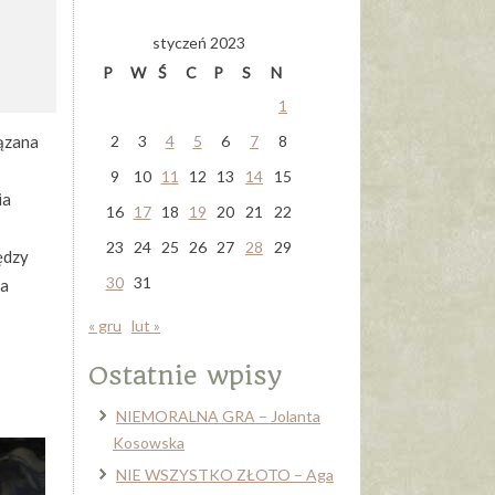
styczeń 2023
P
W
Ś
C
P
S
N
1
iązana
2
3
4
5
6
7
8
9
10
11
12
13
14
15
ia
16
17
18
19
20
21
22
23
24
25
26
27
28
29
iędzy
30
31
ła
« gru
lut »
Ostatnie wpisy
NIEMORALNA GRA – Jolanta
Kosowska
NIE WSZYSTKO ZŁOTO – Aga