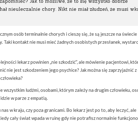
zapomnieć? Jak to możliwe, że to się wszystko dobrze
ał nieuleczalnie chory. Nikt nie miał złudzeń, że musi wk
cznym osób terminalnie chorych i cieszę się, że są jeszcze na świecie
ny. Taki kontakt nie musi mieć żadnych osobistych przesłanek, wystarc
lejności lekarz powinien „nie szkodzić”, ale mówienie pacjentowi, któ
aźnić nie jest szkodzeniem jego psychice? Jak można się zaprzyjaźnić 
 człowieka?
de wszystkim ludźmi, osobami, którym zależy na drugim człowieku, o
dzie w parze z empatią.
u nas w kraju, czy poza granicami. Bo lekarz jest po to, aby leczyć, ale
iedy cały świat wpada w ruinę gdy nie potrafisz normalnie funkcjon