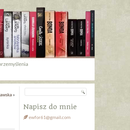
przemyślenia
ławska
»
Napisz do mnie
ewfor61@gmail.com