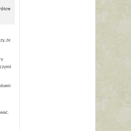
rótce
zy, że
ry
z czymś
sobami
ować.