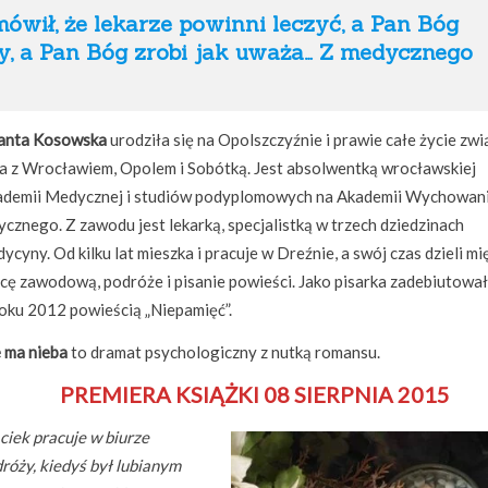
ówił, że lekarze powinni leczyć, a Pan Bóg
, a Pan Bóg zrobi jak uważa… Z medycznego
lanta Kosowska
urodziła się na Opolszczyźnie i prawie całe życie zw
a z Wrocławiem, Opolem i Sobótką. Jest absolwentką wrocławskiej
ademii Medycznej i studiów podyplomowych na Akademii Wychowan
ycznego. Z zawodu jest lekarką, specjalistką w trzech dziedzinach
ycyny. Od kilku lat mieszka i pracuje w Dreźnie, a swój czas dzieli m
cę zawodową, podróże i pisanie powieści. Jako pisarka zadebiutowa
oku 2012 powieścią „Niepamięć”.
 ma nieba
to dramat psychologiczny z nutką romansu.
PREMIERA KSIĄŻKI 08 SIERPNIA 2015
iek pracuje w biurze
róży, kiedyś był lubianym