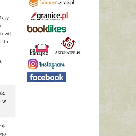
i czy
.
towi i
ostu
a,
ek.
ę w
wają
wego