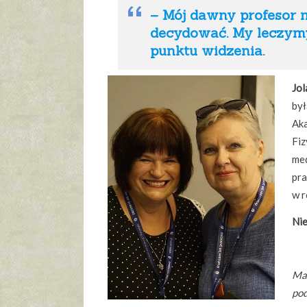
– Mój dawny profesor m
decydować. My leczymy
punktu widzenia.
Jo
był
Ak
Fiz
med
pra
w r
Nie
Mac
pod