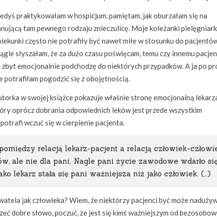
edyś praktykowałam w hospicjum, pamiętam, jak oburzałam się na
nującą tam pewnego rodzaju znieczulicę. Moje koleżanki pielęgniark
iekunki często nie potrafiły być nawet miłe w stosunku do pacjentów
ągle słyszałam, że za dużo czasu poświęcam, temu czy innemu pacjen
 zbyt emocjonalnie podchodzę do niektórych przypadków. A ja po pr
e potrafiłam pogodzić się z obojętnością.
torka w swojej książce pokazuje właśnie stronę emocjonalną lekarz
óry oprócz dobrania odpowiednich leków jest przede wszystkim
otrafi wczuć się w cierpienie pacjenta.
 pomiędzy relacją lekarz-pacjent a relacją człowiek-człowi
w, ale nie dla pani. Nagle pani życie zawodowe wdarło si
ko lekarz stała się pani ważniejsza niż jako człowiek. (…)
atela jak człowieka? Wiem, że niektórzy pacjenci być może naduży
szeć dobre słowo, poczuć, że jest się kimś ważniejszym od bezosobo