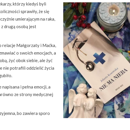
karzy, którzy kiedyś byli
liczności sprawiły, że się
czyźnie umierającym na raka,
 z drugą osobą jest
 relacje Małgorzaty i Maćka,
zmawiać o swoich emocjach, a
obą, żyć obok siebie, ale żyć
nie potrafili oddzielić życia
gubiło.
e napisana i pełna emocji, a
arówno ze strony medycznej
przyjemna, bo zawiera sporo