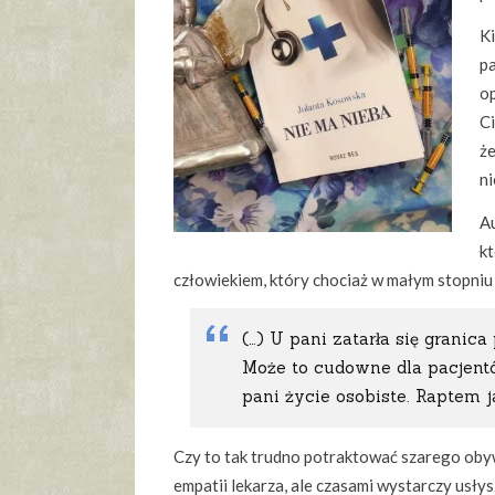
Ki
pa
op
Ci
że
ni
Au
kt
człowiekiem, który chociaż w małym stopniu p
(…) U pani zatarła się granica
Może to cudowne dla pacjentó
pani życie osobiste. Raptem ja
Czy to tak trudno potraktować szarego obyw
empatii lekarza, ale czasami wystarczy usły