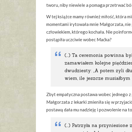
tworu, niby niewiele a pomaga przetrwać bó
W tej książce mamy również miłość, która mi
momentami irytowała mnie Małgorzata, nie p
człowiekiem, którego kochała. Nie poinform
postąpiła uczciwie wobec Maćka?
(…) Ta ceremonia powinna był
zamawiałem kolejne pięćdzies
dwudziesty: „A potem żyli dłu
wiem, ile jeszcze musiałbym 
Zbyt empatyczna postawa wobec jednego z p
Małgorzata z lekarki zmieniła się w przyjació
postawą dała mu nadzieję i pozwolenie na to
(…) Patrzyła na przyniesione 