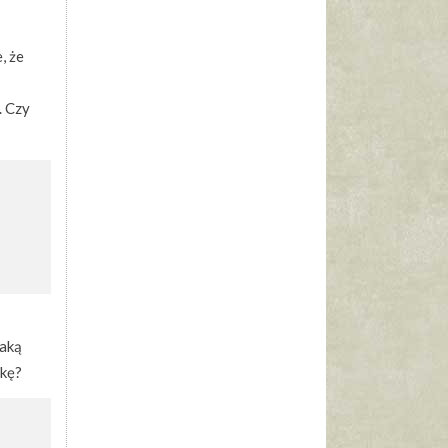
, że
. Czy
taką
zkę?