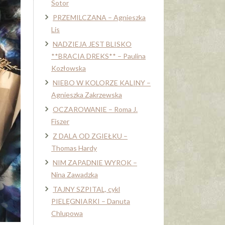
Sotor
PRZEMILCZANA – Agnieszka
Lis
NADZIEJA JEST BLISKO
**BRACIA DREKS** – Paulina
Kozłowska
NIEBO W KOLORZE KALINY –
Agnieszka Zakrzewska
OCZAROWANIE – Roma J.
Fiszer
Z DALA OD ZGIEŁKU –
Thomas Hardy
NIM ZAPADNIE WYROK –
Nina Zawadzka
TAJNY SZPITAL, cykl
PIELĘGNIARKI – Danuta
Chlupowa