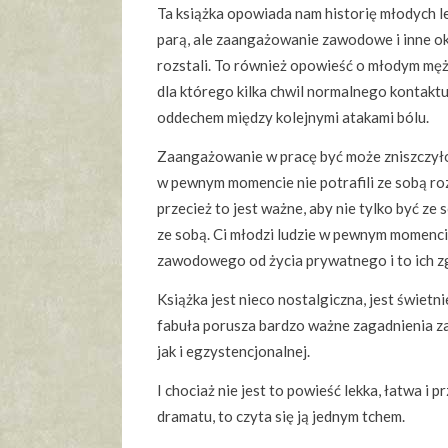
Ta książka opowiada nam historię młodych le
parą, ale zaangażowanie zawodowe i inne oko
rozstali. To również opowieść o młodym męż
dla którego kilka chwil normalnego kontaktu
oddechem między kolejnymi atakami bólu.
Zaangażowanie w pracę być może zniszczyło
w pewnym momencie nie potrafili ze sobą ro
przecież to jest ważne, aby nie tylko być ze s
ze sobą. Ci młodzi ludzie w pewnym momencie 
zawodowego od życia prywatnego i to ich z
Książka jest nieco nostalgiczna, jest świetni
fabuła porusza bardzo ważne zagadnienia z
jak i egzystencjonalnej.
I chociaż nie jest to powieść lekka, łatwa i 
dramatu, to czyta się ją jednym tchem.