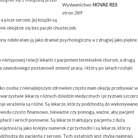
Wydawnictwo
NOVAE RES
stron 289
 pisze sercem, jej książki są
nie obejdzie się bez paczki chusteczek.
trony odebrałam ją jako dramat psychologiczny a z drugiej jako piękne
 nietypowej relacji lekarki z pacjentem terminalnie chorym, a drugą
a zawodowego postanowił zmienić pracę, i który po latach rozłąki
ako osoba z nienajlepszym zdrowiem często mam okazję przebywać w
warzystwie lekarzy różnych dziedzin medycznych i przyznam szczerz
oje wrażenia są różne. Są lekarze, którzy podchodzą do wykonywan
awodu czysto finansowo, nieważne czy pomogą, ważne, aby pacjent
płacił i wrócił ponownie. Są lekarze traktujący pacjenta z dużą
ojętnością jako kolejny numerek z przychodni i są lekarze, którzy
dchodzą do pacjenta z sercem. Tych ostatnich jest chyba najmniej.