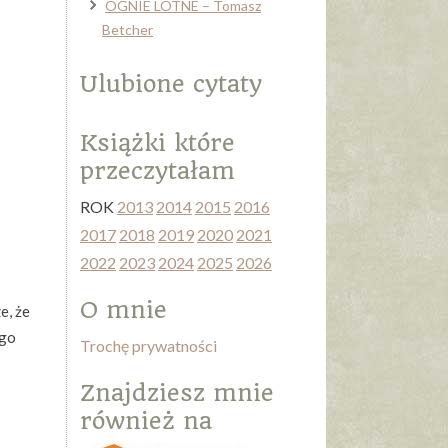
OGNIE LOTNE – Tomasz
Betcher
Ulubione cytaty
Książki które
przeczytałam
ROK
2013
2014
2015
2016
2017
2018
2019
2020
2021
2022
2023
2024
2025
2026
O mnie
e, że
ego
Trochę prywatności
Znajdziesz mnie
również na