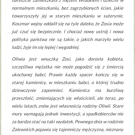
nareszcie zamieszkała z mężem Władkiem i dziećmi w
normalnym mieszkaniu, bez zagrzybionych ścian, jakie
towarzyszyły jej w starym mieszkaniu w suterynie.
Koszmar wojny oddalił się na tyle daleko, że Zosia może
już czuć się bezpiecznie. I chociaż nowy ustrój i nowa
polityka państwa nie są takie, o jakich marzyło wielu
ludzi, żyje im się lepiej i wygodniej.
Oliwia jest wnuczką Zosi, jako dorosła kobieta,
szczęśliwa mężatka nie może pogodzić się z śmiercią
ukochanej babci. Prawie każdy spacer kończy się w
starej kamienicy, w mieszkaniu babci, o której trudno
dziewczynie zapomnieć. Kamienica ma burzliwą
przeszłość, zmieniających się właścicieli, ale teraz, po
wielu latach, znów jest własnością rodziny Oliwii. Stare
mury wymagają jednak inwestycji, a spadkobierców nie
za bardzo stać na taki wydatek. Pewnego dnia w rodzinie
Zalewskich pojawia się tajemniczy mężczyzna, nieznany