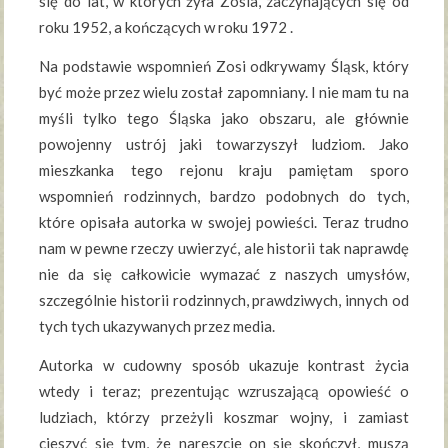
się do lat, w których żyła Zosia, zaczynających się od
roku 1952, a kończących w roku 1972 .
Na podstawie wspomnień Zosi odkrywamy Śląsk, który
być może przez wielu został zapomniany. I nie mam tu na
myśli tylko tego Śląska jako obszaru, ale głównie
powojenny ustrój jaki towarzyszył ludziom. Jako
mieszkanka tego rejonu kraju pamiętam sporo
wspomnień rodzinnych, bardzo podobnych do tych,
które opisała autorka w swojej powieści. Teraz trudno
nam w pewne rzeczy uwierzyć, ale historii tak naprawdę
nie da się całkowicie wymazać z naszych umysłów,
szczególnie historii rodzinnych, prawdziwych, innych od
tych tych ukazywanych przez media.
Autorka w cudowny sposób ukazuje kontrast życia
wtedy i teraz; prezentując wzruszającą opowieść o
ludziach, którzy przeżyli koszmar wojny, i zamiast
cieszyć się tym, że nareszcie on się skończył, muszą