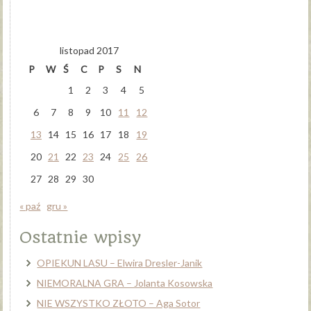
listopad 2017
P
W
Ś
C
P
S
N
1
2
3
4
5
6
7
8
9
10
11
12
13
14
15
16
17
18
19
20
21
22
23
24
25
26
27
28
29
30
« paź
gru »
Ostatnie wpisy
OPIEKUN LASU – Elwira Dresler-Janik
NIEMORALNA GRA – Jolanta Kosowska
NIE WSZYSTKO ZŁOTO – Aga Sotor