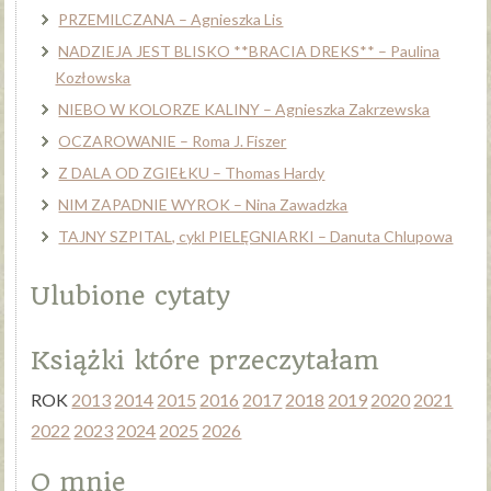
PRZEMILCZANA – Agnieszka Lis
NADZIEJA JEST BLISKO **BRACIA DREKS** – Paulina
Kozłowska
NIEBO W KOLORZE KALINY – Agnieszka Zakrzewska
OCZAROWANIE – Roma J. Fiszer
Z DALA OD ZGIEŁKU – Thomas Hardy
NIM ZAPADNIE WYROK – Nina Zawadzka
TAJNY SZPITAL, cykl PIELĘGNIARKI – Danuta Chlupowa
Ulubione cytaty
Książki które przeczytałam
ROK
2013
2014
2015
2016
2017
2018
2019
2020
2021
2022
2023
2024
2025
2026
O mnie