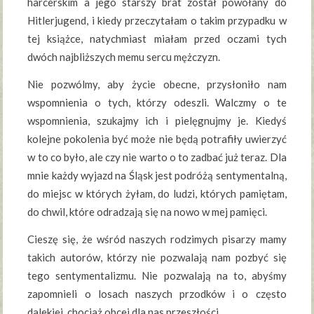
harcerskim a jego starszy brat został powołany do
Hitlerjugend, i kiedy przeczytałam o takim przypadku w
tej książce, natychmiast miałam przed oczami tych
dwóch najbliższych memu sercu mężczyzn.
Nie pozwólmy, aby życie obecne, przysłoniło nam
wspomnienia o tych, którzy odeszli. Walczmy o te
wspomnienia, szukajmy ich i pielęgnujmy je. Kiedyś
kolejne pokolenia być może nie będą potrafiły uwierzyć
w to co było, ale czy nie warto o to zadbać już teraz. Dla
mnie każdy wyjazd na Śląsk jest podróżą sentymentalną,
do miejsc w których żyłam, do ludzi, których pamiętam,
do chwil, które odradzają się na nowo w mej pamięci.
Cieszę się, że wśród naszych rodzimych pisarzy mamy
takich autorów, którzy nie pozwalają nam pozbyć się
tego sentymentalizmu. Nie pozwalają na to, abyśmy
zapomnieli o losach naszych przodków i o często
dalekiej, chociaż obcej dla nas przeszłości.