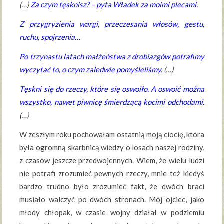
(…)
Za czym tęsknisz? – pyta Władek za moimi plecami.
Z przygryzienia wargi, przeczesania włosów, gestu,
ruchu, spojrzenia…
Po trzynastu latach małżeństwa z drobiazgów potrafimy
wyczytać to, o czym zaledwie pomyśleliśmy.
(…)
Tęskni się do rzeczy, które się oswoiło. A oswoić można
wszystko, nawet piwnicę śmierdzącą kocimi odchodami.
(…)
W zeszłym roku pochowałam ostatnią moją ciocię, która
była ogromną skarbnicą wiedzy o losach naszej rodziny,
z czasów jeszcze przedwojennych. Wiem, że wielu ludzi
nie potrafi zrozumieć pewnych rzeczy, mnie też kiedyś
bardzo trudno było zrozumieć fakt, że dwóch braci
musiało walczyć po dwóch stronach. Mój ojciec, jako
młody chłopak, w czasie wojny działał w podziemiu