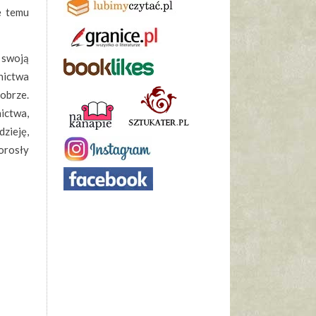
e temu
 swoją
nictwa
obrze.
ictwa,
dzieję,
orosły