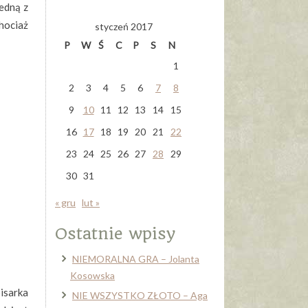
edną z
hociaż
styczeń 2017
P
W
Ś
C
P
S
N
1
2
3
4
5
6
7
8
9
10
11
12
13
14
15
16
17
18
19
20
21
22
23
24
25
26
27
28
29
30
31
« gru
lut »
Ostatnie wpisy
NIEMORALNA GRA – Jolanta
Kosowska
isarka
NIE WSZYSTKO ZŁOTO – Aga