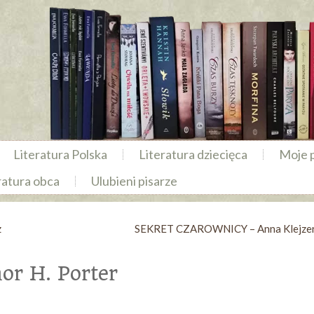
Literatura Polska
Literatura dziecięca
Moje 
ratura obca
Ulubieni pisarze
z
SEKRET CZAROWNICY – Anna Klejze
r H. Porter