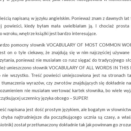
ieścią napisaną w języku angielskim. Ponieważ znam z dawnych lat 
j powieści, kiedy byłam mała uwielbiałam ją. I chociaż prosta
 wzroku, wnętrze książki jest bardzo interesujące.
się bardzo pomocny słownik VOCABULARY OF MOST COMMON WO
est on o tyle ciekawy, że znajdują się w nim najczęściej używane
zytania, ponieważ nie musiałam co rusz sięgać do tradycyjnego sł
również umieszczono słownik VOCABULARY OF ALL WORDS IN THI
to nie wszystko. Treść powieści umiejscowiona jest na stronach ta
ne tłumaczenia wyrazów, czy zwrotów znajdujących się dokładnie na
zrozumieniem nie musiałam wertować kartek słownika, bo wiele wyj
czątkującej uczennicy języka obcego – SUPER!
eść napisana jest dość prostym językiem, ale bogatym w słownictwo
chyba najtrudniejsze dla początkującego ucznia są czasy, a właś
miotnik) został przetłumaczony dokładnie tak jak powinnam go zrozu