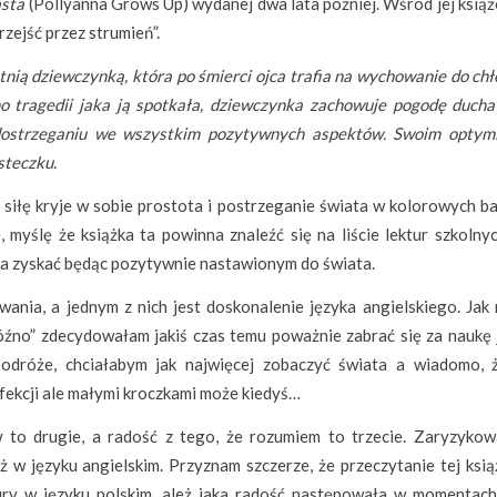
asta
(Pollyanna Grows Up) wydanej dwa lata później. Wśród jej książ
zejść przez strumień”.
tnią dziewczynką, która po śmierci ojca trafia na wychowanie do chł
mo tragedii jaka ją spotkała, dziewczynka zachowuje pogodę ducha
a dostrzeganiu we wszystkim pozytywnych aspektów. Swoim opty
steczku.
 siłę kryje w sobie prostota i postrzeganie świata w kolorowych b
, myślę że książka ta powinna znaleźć się na liście lektur szkolny
a zyskać będąc pozytywnie nastawionym do świata.
ia, a jednym z nich jest doskonalenie języka angielskiego. Jak
późno” zdecydowałam jakiś czas temu poważnie zabrać się za naukę 
podróże, chciałabym jak najwięcej zobaczyć świata a wiadomo, 
rfekcji ale małymi kroczkami może kiedyś…
 to drugie, a radość z tego, że rozumiem to trzecie. Zaryzykow
 w języku angielskim. Przyznam szczerze, że przeczytanie tej książ
tury w języku polskim, ależ jaka radość następowała w momentach