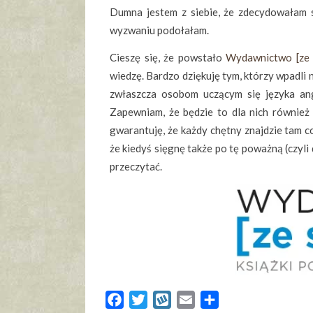
Dumna jestem z siebie, że zdecydowałam s
wyzwaniu podołałam.
Cieszę się, że powstało
Wydawnictwo [ze 
wiedzę. Bardzo dziękuję tym, którzy wpadl
zwłaszcza osobom uczącym się języka angi
Zapewniam, że będzie to dla nich równie
gwarantuję, że każdy chętny znajdzie tam coś
że kiedyś sięgnę także po tę poważną (czyli
przeczytać.
Facebook
Twitter
Wykop
Email
Share