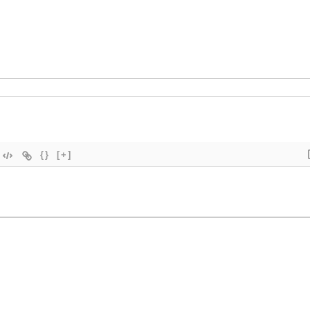
{}
[+]