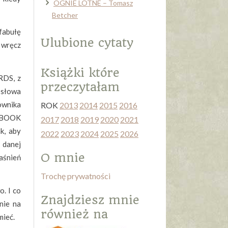
OGNIE LOTNE – Tomasz
Betcher
fabułę
Ulubione cytaty
 wręcz
Książki które
RDS, z
przeczytałam
 słowa
ownika
ROK
2013
2014
2015
2016
S BOOK
2017
2018
2019
2020
2021
k, aby
2022
2023
2024
2025
2026
 danej
O mnie
aśnień
Trochę prywatności
. I co
Znajdziesz mnie
nie na
również na
mieć.