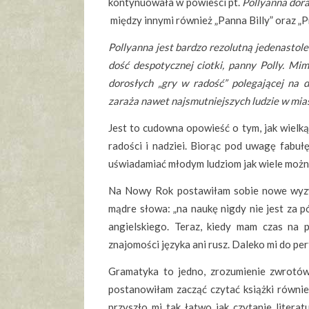
kontynuowała w powieści pt.
Pollyanna dor
między innymi również „Panna Billy” oraz „Pr
Pollyanna jest bardzo rezolutną jedenastole
dość despotycznej ciotki, panny Polly. Mi
dorosłych „gry w radość” polegającej n
zaraża nawet najsmutniejszych ludzie w mia
Jest to cudowna opowieść o tym, jak wielką
radości i nadziei. Biorąc pod uwagę fabułę
uświadamiać młodym ludziom jak wiele możn
Na Nowy Rok postawiłam sobie nowe wyzwan
mądre słowa: „na naukę nigdy nie jest za 
angielskiego. Teraz, kiedy mam czas na 
znajomości języka ani rusz. Daleko mi do pe
Gramatyka to jedno, zrozumienie zwrotów
postanowiłam zacząć czytać książki również
przyszło mi tak łatwo jak czytanie litera