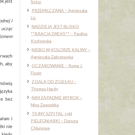
ek jest
Sotor
PRZEMILCZANA – Agnieszka
Lis
odnej i
NADZIEJA JEST BLISKO
 ucząc
**BRACIA DREKS** – Paulina
mizmem
Kozłowska
NIEBO W KOLORZE KALINY –
arwach
Agnieszka Zakrzewska
ch, aby
OCZAROWANIE – Roma J.
Fiszer
Z DALA OD ZGIEŁKU –
 mówią
Thomas Hardy
języka
NIM ZAPADNIE WYROK –
że bez
Nina Zawadzka
TAJNY SZPITAL, cykl
ałam i
PIELĘGNIARKI – Danuta
ki nie
Chlupowa
 kiedy