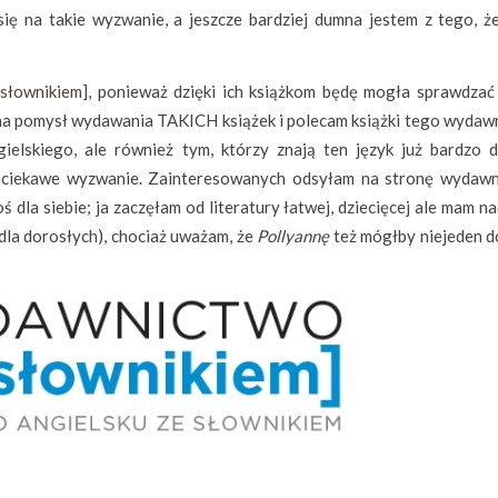
ię na takie wyzwanie, a jeszcze bardziej dumna jestem z tego, ż
słownikiem]
, ponieważ dzięki ich książkom będę mogła sprawdzać
i na pomysł wydawania TAKICH książek i polecam książki tego wydaw
elskiego, ale również tym, którzy znają ten język już bardzo d
ż ciekawe wyzwanie. Zainteresowanych odsyłam na stronę wydawn
 dla siebie; ja zaczęłam od literatury łatwej, dziecięcej ale mam na
 dla dorosłych), chociaż uważam, że
Pollyannę
też mógłby niejeden d