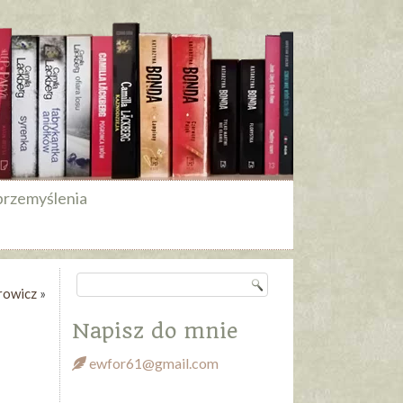
przemyślenia
rowicz
»
Napisz do mnie
ewfor61@gmail.com