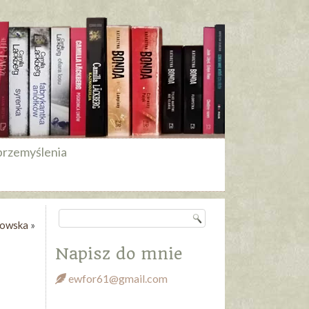
przemyślenia
mowska
»
Napisz do mnie
ewfor61@gmail.com