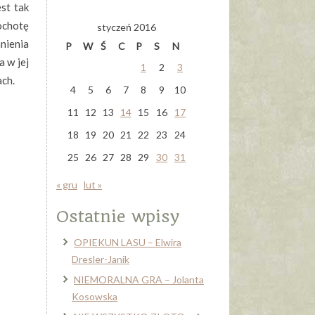
est tak
 ochotę
styczeń 2016
nienia
P
W
Ś
C
P
S
N
 w jej
1
2
3
ach.
4
5
6
7
8
9
10
11
12
13
14
15
16
17
18
19
20
21
22
23
24
25
26
27
28
29
30
31
« gru
lut »
Ostatnie wpisy
OPIEKUN LASU – Elwira
Dresler-Janik
NIEMORALNA GRA – Jolanta
Kosowska