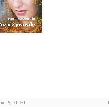
{}
[+]