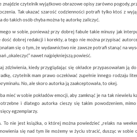
żce znajdzie czytelnik wyjątkowo obrazowe opisy zarówno pogody, pr
otoczenia. Tak ukazać szarość codzienności potrafi tylko ktoś z wy
a do takich osób chyba można tę autorkę zaliczyć.
mego w sobie, ponieważ przy dobrej fabule takie minusy jak interpu
e dość dobrej redakcji i korekty, a tego nie można przypisać autorc
onałam się o tym, że wydawnictwo nie zawsze potrafi stanąć na wys
ań „okaleczyć” nawet najpiękniejszą powieść.
j zdziwienia, kiedy przyglądając się okładce przypasowałam ją do 
kładkę, czytelnik mam prawo oczekiwać zupełnie innego rodzaju lite
kryminału. No, ale skoro autorka ją zaakceptowała, to okej.
eba mieć w sobie pokładów emocji, aby zamknąć je na tak niewielu k
potrzebne i dlatego autorka cieszy się takim powodzeniem, mimo 
ysięcy egzemplarzy.
a. To nie jest książka, o której można powiedzieć „relaks na weeke
tanowienia się nad tym ile możemy w życiu stracić, dusząc w sobie 