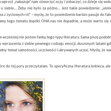
 wprost „nakazuje” nam otworzyć oczy i zobaczyć, co dzieje się wok
e u siebie… Żeby nie było za późno… Jest takie powiedzenie: „uśmi
sza z życiowych ról” – myślę, że to powiedzenie bardzo pasuje do fab
ikamy tego tematu dopóki ONA nas nie dopadnie, a może warto się 
m wcześniej nie jestem fanką tego typu literatury. Sama piszę podobn
by wyrzucenia z siebie pewnego rodzaju emocji, duszonych latami gd
rudny temat samotności, uczciwości i ukrywanych uczuć. Myślę, że w
óre do tej pory przeczytałam. To specyficzna literatura kobieca, al