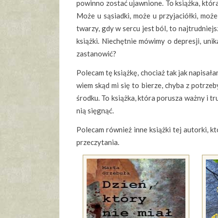
powinno zostać ujawnione. To książka, która
Może u sąsiadki, może u przyjaciółki, moż
twarzy, gdy w sercu jest ból, to najtrudniej
książki. Niechętnie mówimy o depresji, un
zastanowić?
Polecam tę książkę, chociaż tak jak napisała
wiem skąd mi się to bierze, chyba z potrze
środku. To książka, która porusza ważny i t
nią sięgnąć.
Polecam również inne książki tej autorki, kt
przeczytania.