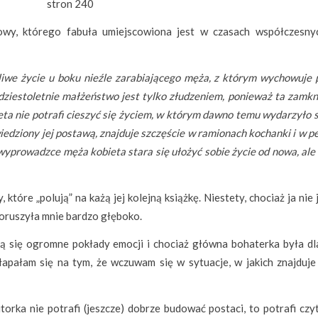
stron 240
wy, którego fabuła umiejscowiona jest w czasach współczesny
liwe życie u boku nieźle zarabiającego męża, z którym wychowuje 
udziestoletnie małżeństwo jest tylko złudzeniem, ponieważ ta zamkn
eta nie potrafi cieszyć się życiem, w którym dawno temu wydarzyło s
wiedziony jej postawą, znajduje szczęście w ramionach kochanki i w
wyprowadzce męża kobieta stara się ułożyć sobie życie od nowa, ale 
tóre „polują” na każą jej kolejną książkę. Niestety, chociaż ja nie
 poruszyła mnie bardzo głęboko.
ują się ogromne pokłady emocji i chociaż główna bohaterka była dl
apałam się na tym, że wczuwam się w sytuacje, w jakich znajduje 
rka nie potrafi (jeszcze) dobrze budować postaci, to potrafi czyt