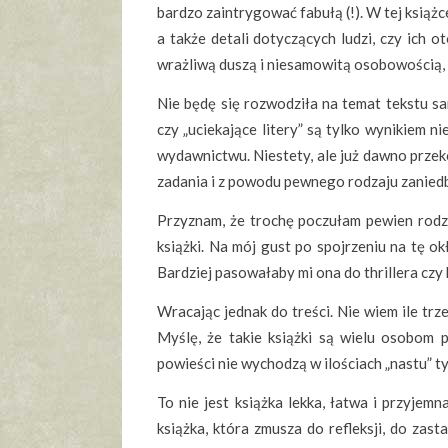
bardzo zaintrygować fabułą (!). W tej ksią
a także detali dotyczących ludzi, czy ich 
wrażliwą duszą i niesamowitą osobowością, 
Nie będę się rozwodziła na temat tekstu sa
czy „uciekające litery” są tylko wynikiem ni
wydawnictwu. Niestety, ale już dawno przek
zadania i z powodu pewnego rodzaju zaniedb
Przyznam, że trochę poczułam pewien rodza
książki. Na mój gust po spojrzeniu na tę o
Bardziej pasowałaby mi ona do thrillera czy 
Wracając jednak do treści. Nie wiem ile trz
Myślę, że takie książki są wielu osobom 
powieści nie wychodzą w ilościach „nastu” t
To nie jest książka lekka, łatwa i przyjemn
książka, która zmusza do refleksji, do zas