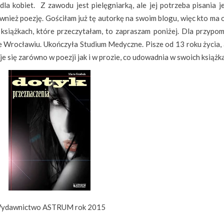
la kobiet. Z zawodu jest pielęgniarką, ale jej potrzeba pisania j
również poezję. Gościłam już tę autorkę na swoim blogu, więc kto ma
 książkach, które przeczytałam, to zapraszam poniżej. Dla przypom
e Wrocławiu. Ukończyła Studium Medyczne. Pisze od 13 roku życia, a
e się zarówno w poezji jak i w prozie, co udowadnia w swoich książk
ydawnictwo ASTRUM rok 2015