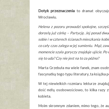
Dotyk przeznaczenia
to dramat obyczajo
Wrocławiu.
Helena z pozoru prowadzi spokojne, szczęś
dorosłą już córkę – Partycję. Jej ponad dw
sobie i w czterech ścianach mieszkania kobi
co cały czas zalega w jej sumieniu. Mąż, za
momencie szala goryczy znajduje ujście. Po 
się to uda? Czy nie jest na to za późno?
Marta Grzebuła ma wiele fanek, znam osoby, k
fascynatką tego typu literatury, ta książka
W tej niewielkich rozmiaru lekturze znajd
dość mdłą osobowościowo, to kilka razy zł
kobieta.
Moim skromnym zdaniem, mimo tego, że auto