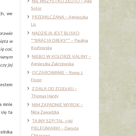
NIE WSZYSTKO ZŁOTO – Aga
Sotor
ch, we
PRZEMILCZANA – Agnieszka
Lis
prawie
NADZIEJA JEST BLISKO
**BRACIA DREKS** – Paulina
ięta w
Kozłowska
ię coś,
NIEBO W KOLORZE KALINY –
 pewnym
Agnieszka Zakrzewska
czy jej
OCZAROWANIE – Roma J.
Fiszer
 jestem
Z DALA OD ZGIEŁKU –
Thomas Hardy
a mnie
NIM ZAPADNIE WYROK –
się ta
Nina Zawadzka
TAJNY SZPITAL, cykl
PIELĘGNIARKI – Danuta
elnika
Chlupowa