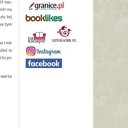
ół nas.
ech na
uły tej
na tym
e i nie
zieś w
arto po
e warta