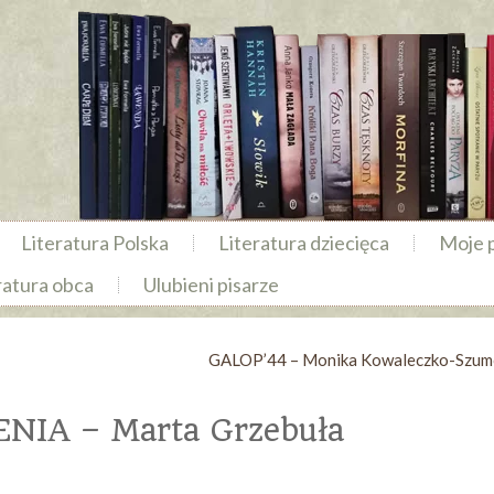
Literatura Polska
Literatura dziecięca
Moje 
ratura obca
Ulubieni pisarze
GALOP’44 – Monika Kowaleczko-Szu
IA – Marta Grzebuła