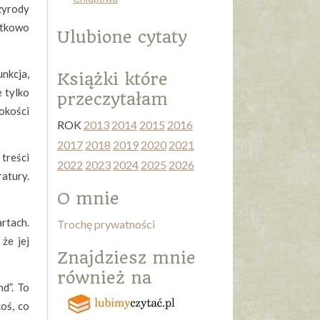
zyrody
jątkowo
Ulubione cytaty
nkcja,
Książki które
e tylko
przeczytałam
okości
ROK
2013
2014
2015
2016
2017
2018
2019
2020
2021
treści
2022
2023
2024
2025
2026
ratury.
O mnie
artach.
Trochę prywatności
że jej
Znajdziesz mnie
również na
nd”. To
coś, co