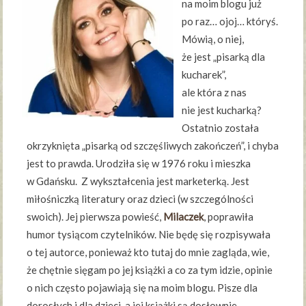
na moim blogu już
po raz… ojoj… któryś.
Mówią, o niej,
że jest „pisarką dla
kucharek”,
ale która z nas
nie jest kucharką?
Ostatnio została
okrzyknięta „pisarką od szczęśliwych zakończeń”, i chyba
jest to prawda. Urodziła się w 1976 roku i mieszka
w Gdańsku. Z wykształcenia jest marketerką. Jest
miłośniczką literatury oraz dzieci (w szczególności
swoich). Jej pierwsza powieść,
Milaczek
, poprawiła
humor tysiącom czytelników. Nie będę się rozpisywała
o tej autorce, ponieważ kto tutaj do mnie zagląda, wie,
że chętnie sięgam po jej książki a co za tym idzie, opinie
o nich często pojawiają się na moim blogu. Pisze dla
dorosłych i dla dzieci, a jej książki są dosłownie