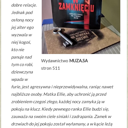
dobre relacje.
Jednak pod
osłoną nocy
jej alter ego
wyzwala w
niej kogoś,
kto nie
panuje nad
Wydawnictwo
MUZA.SA
tym co robi,
stron 511
dziewczyna
wpada w
furie, jest agresywna i nieprzewidywalna, raniąc nawet
najbliższe osoby. Matka Ellie, aby uchronić ją przed
zrobieniem czegoś złego, każdej nocy zamyka ją w
pokoju na klucz. Kiedy pewnego ranka Ellie budzi się,
zauważa na swoim ciele siniaki i zadrapania. Zamek w
drzwiach do jej pokoju został wyłamany, a w kącie leżą