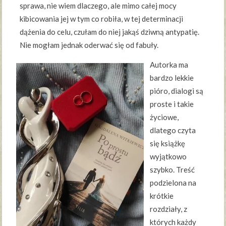
sprawa, nie wiem dlaczego, ale mimo całej mocy
kibicowania jej w tym co robiła, w tej determinacji
dążenia do celu, czułam do niej jakąś dziwną antypatię.
Nie mogłam jednak oderwać się od fabuły.
Autorka ma
bardzo lekkie
pióro, dialogi są
proste i takie
życiowe,
dlatego czyta
się książkę
wyjątkowo
szybko. Treść
podzielona na
krótkie
rozdziały, z
których każdy