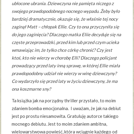
ubłocone ubrania. Dziewczyna nie pamięta niczego z
swojego prawdopodobnego nocnego wypadu. Żeby było
bardziej dramatycznie, okazuje się, że właśnie tej nocy
zaginął Matt – chłopak Ellie. Czy to ona przyczyniła się
do jego zaginięcia? Dlaczego matka Eliie decyduje się na
częste przeprowadzki, przed kim lub przed czym ucieka
wmawiając im, że tylko chce córkę chronić? Czy jest
ktoś, kto nie wierzy w chorobę Elli? Dlaczego policjant
prowadzący przed laty inną sprawę, w której Ellie miała
prawdopodobny udział nie wierzy w winę dziewczyny?
Co wydarzyło się przed laty w życiu dziewczyny, że ma
ona koszmarne sny?
Ta książka jak na porządny thriller przystało, to moim
zdaniem bomba emocjonalna. I uważam, że jak na debiut
jest po prostu niesamowita. Gratuluję autorce takiego
mocnego debiutu. Jest to moim zdaniem ambitna,
wielowarstwowa powieść, która wciągnie każdego od