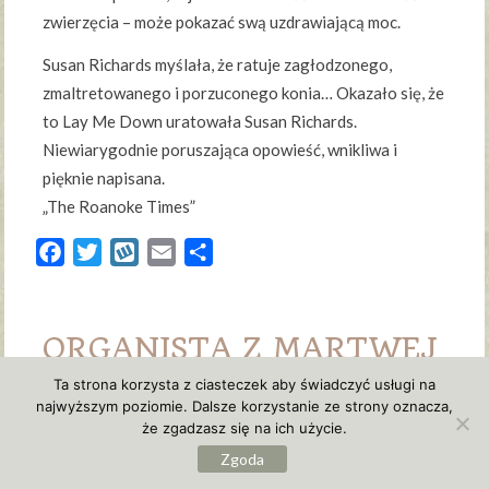
zwierzęcia – może pokazać swą uzdrawiającą moc.
Susan Richards myślała, że ratuje zagłodzonego,
zmaltretowanego i porzuconego konia… Okazało się, że
to Lay Me Down uratowała Susan Richards.
Niewiarygodnie poruszająca opowieść, wnikliwa i
pięknie napisana.
„The Roanoke Times”
Facebook
Twitter
Wykop
Email
Share
ORGANISTA Z MARTWEJ
WSI – Danuta Chlupowa
Ta strona korzysta z ciasteczek aby świadczyć usługi na
najwyższym poziomie. Dalsze korzystanie ze strony oznacza,
15 października, 2020
że zgadzasz się na ich użycie.
Danuta
Zgoda