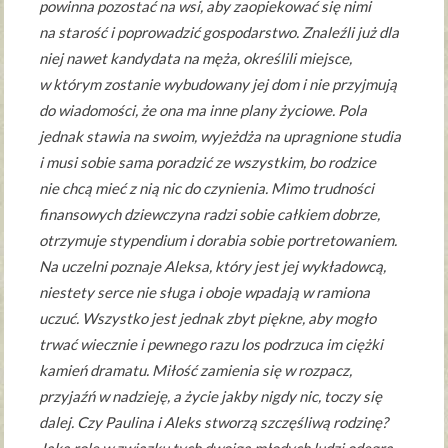
powinna pozostać na wsi, aby zaopiekować się nimi
na starość i poprowadzić gospodarstwo. Znaleźli już dla
niej nawet kandydata na męża, określili miejsce,
w którym zostanie wybudowany jej dom i nie przyjmują
do wiadomości, że ona ma inne plany życiowe. Pola
jednak stawia na swoim, wyjeżdża na upragnione studia
i musi sobie sama poradzić ze wszystkim, bo rodzice
nie chcą mieć z nią nic do czynienia. Mimo trudności
finansowych dziewczyna radzi sobie całkiem dobrze,
otrzymuje stypendium i dorabia sobie portretowaniem.
Na uczelni poznaje Aleksa, który jest jej wykładowcą,
niestety serce nie sługa i oboje wpadają w ramiona
uczuć. Wszystko jest jednak zbyt piękne, aby mogło
trwać wiecznie i pewnego razu los podrzuca im ciężki
kamień dramatu. Miłość zamienia się w rozpacz,
przyjaźń w nadzieję, a życie jakby nigdy nic, toczy się
dalej. Czy Paulina i Aleks stworzą szczęśliwą rodzinę?
Jaką rolę w związku tych dwojga młodych ludzi odegra