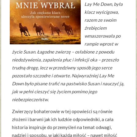
Lay Me Down, była
klacz wyścigowa,
razem ze swoim
źrebięciem
wmaszerowała po
rampie wprost w
życie Susan. Łagodne zwierzę – osłabione z powodu
niedożywienia, zapalenia płuc i infekcji oka – przeszło
trudną drogę, lecz w przedziwny sposób jego serce
pozostało szczodre i otwarte. Najwyraźniej Lay Me
Down było pisane trafić na pastwisko Susan i nauczyć ją,
jak w pełni cieszyć się życiem pomimo jego
niebezpieczeństw.
Zwierzęcy bohaterowie w tej opowieści są równie
złożeni i barwni jak ich ludzkie odpowiedniki, a cała
historia inspiruje do przemyśleń na temat odwagi,
nadziei i sposobu, w jaki każda miłość – nawet miłość