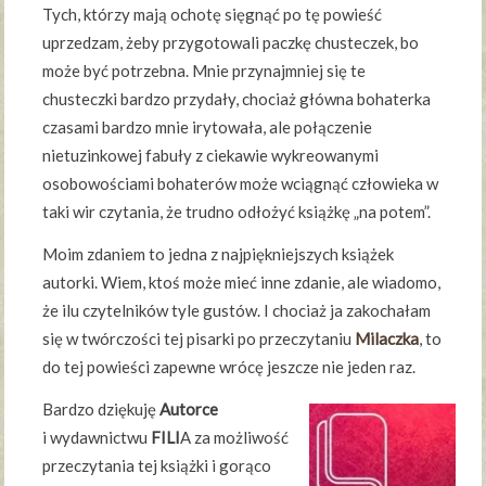
Tych, którzy mają ochotę sięgnąć po tę powieść
uprzedzam, żeby przygotowali paczkę chusteczek, bo
może być potrzebna. Mnie przynajmniej się te
chusteczki bardzo przydały, chociaż główna bohaterka
czasami bardzo mnie irytowała, ale połączenie
nietuzinkowej fabuły z ciekawie wykreowanymi
osobowościami bohaterów może wciągnąć człowieka w
taki wir czytania, że trudno odłożyć książkę „na potem”.
Moim zdaniem to jedna z najpiękniejszych książek
autorki. Wiem, ktoś może mieć inne zdanie, ale wiadomo,
że ilu czytelników tyle gustów. I chociaż ja zakochałam
się w twórczości tej pisarki po przeczytaniu
Milaczka
, to
do tej powieści zapewne wrócę jeszcze nie jeden raz.
Bardzo dziękuję
Autorce
i wydawnictwu
FILI
A za możliwość
przeczytania tej książki i gorąco