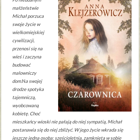
małżeństwie
Michał porzuca
swoje życie w
wielkomiejskiej
cywilizacji,
przenosi się na
wieś i zaczyna
budować
malowniczy
dom.
N
a swojej
drodze spotyka
tajemniczą,
wyobcowaną
kobietę. Choć
mieszkańcy wioski nie pałają do niej sympatią, Michał
postanawia się do niej zbliżyć. W jego życie wkrada się
jeszcze jedna osoba: sześcioletnia, zamknięta w sobie