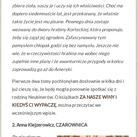
zbiera zioła, suszy je i uczy się ich właściwości. Choć ma
dopiero siedemnaście lat, jest przekonany, że właśnie
takie życie jest mu pisane. Pewnego dnia zostaje
wezwany do dworu hrabiny Korteckiej, która proponuje,
żeby się zajął jej ogrodem. Zafascynowany tym
pomysłem chłopak godzi się bez namysłu. Jeszcze nie
wie, że w rzeczywistości hrabina ma wobec niego
zupełnie inne plany i że awanturnicze przygody w końcu
zaprowadzą go aż do Ameryki.
Pierwsze dwa tomy pochłonęłam dosłownie w kilka dni i
już cieszę się, że będę mogła ponownie spotkać się z
rodziną Neubinerów. O książkach
ZA NASZE WINY i
KIEDYŚ CI WYPACZĘ
, można przeczytać we
wcześniejszym wpisie.
2. Anna Klejzerowicz, CZAROWNICA
Po nieudanym