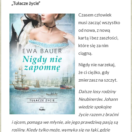
„Tułacze życie”
Czasem człowiek
musi zacząć wszystko
od nowa, z nową
kartą i bez zaszłości,
które się za nim
ciągną.
Nigdy nie narzekaj,
że ci ciężko, gdy
zmierzasz na szczyt.
Dalsze losy rodziny
Neubinerów. Johann
wiedzie spokojne
życie razem z braćmi
i ojcem, pomaga we młynie, ale jego prawdziwą pasją są
rośliny. Kiedy tylko może, wymyka się na łąki, gdzie