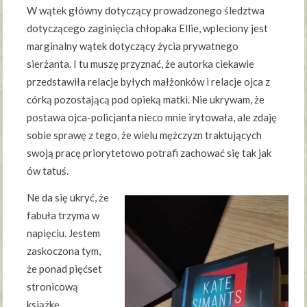
W wątek główny dotyczący prowadzonego śledztwa
dotyczącego zaginięcia chłopaka Ellie, wpleciony jest
marginalny wątek dotyczący życia prywatnego
sierżanta. I tu muszę przyznać, że autorka ciekawie
przedstawiła relacje byłych małżonków i relacje ojca z
córką pozostającą pod opieką matki. Nie ukrywam, że
postawa ojca-policjanta nieco mnie irytowała, ale zdaję
sobie sprawę z tego, że wielu mężczyzn traktujących
swoją pracę priorytetowo potrafi zachować się tak jak
ów tatuś.
Ne da się ukryć, że
fabuła trzyma w
napięciu. Jestem
zaskoczona tym,
że ponad pięćset
stronicową
książkę