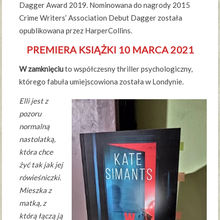
Dagger Award 2019. Nominowana do nagrody 2015
Crime Writers’ Association Debut Dagger została
opublikowana przez HarperCollins.
PREMIERA KSIĄŻKI 10 MARCA 2021
W zamknięciu
to współczesny thriller psychologiczny,
którego fabuła umiejscowiona została w Londynie.
Elli jest z
pozoru
normalną
nastolatką,
która chce
żyć tak jak jej
rówieśniczki.
Mieszka z
matką, z
którą łączą ją