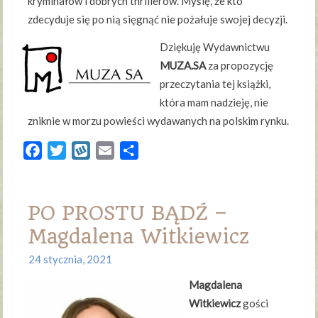
kryminałów i dobrych thrillerów. Myślę, że kto
zdecyduje się po nią sięgnąć nie pożałuje swojej decyzji.
Dziękuję Wydawnictwu
MUZA.SA
za propozycję
przeczytania tej książki,
która mam nadzieję, nie
zniknie w morzu powieści wydawanych na polskim rynku.
Facebook
Twitter
Wykop
Email
Share
PO PROSTU BĄDŹ –
Magdalena Witkiewicz
24 stycznia, 2021
Magdalena
Witkiewicz
gości