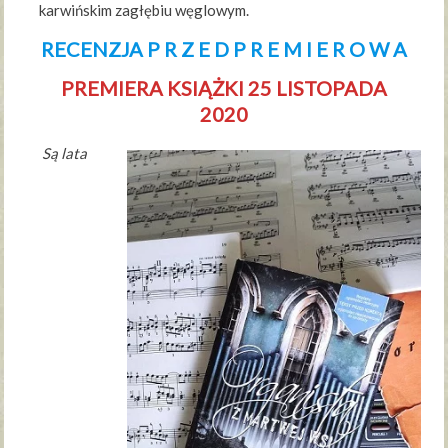
karwińskim zagłębiu węglowym.
RECENZJA P R Z E D P R E M I E R O W A
PREMIERA KSIĄŻKI 25 LISTOPADA
2020
Są lata