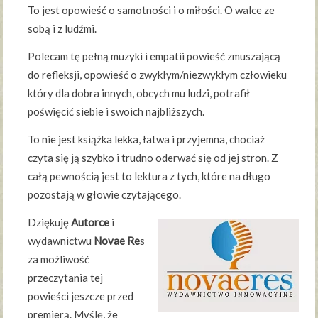
To jest opowieść o samotności i o miłości. O walce ze
sobą i z ludźmi.
Polecam tę pełną muzyki i empatii powieść zmuszającą
do refleksji, opowieść o zwykłym/niezwykłym człowieku
który dla dobra innych, obcych mu ludzi, potrafił
poświęcić siebie i swoich najbliższych.
To nie jest książka lekka, łatwa i przyjemna, chociaż
czyta się ją szybko i trudno oderwać się od jej stron. Z
całą pewnością jest to lektura z tych, które na długo
pozostają w głowie czytającego.
Dziękuję
Autorce
i
wydawnictwu
Novae Re
s
za możliwość
przeczytania tej
powieści jeszcze przed
premierą. Myślę, że