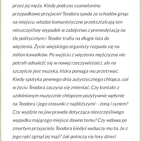
przez jej męża. Kiedy podczas szamotaniny
przypadkowo przyjaciel Teodora spada ze schodów ginąc
na miejscu, władze komunistyczne przekształcają ten
nieszczęśliwy wypadek w zabójstwo z premedytacją na
tle politycznym i Teodor trafia na długie lata do
więzienia. Życie wiejskiego organisty rozpada się na
milion kawałków. Po wyjściu z więzienia mężczyzna nie
potrafi odnaleźć się w nowej rzeczywistości, ale na
szczęście jest muzyka, która pomaga mu przetrwać.
Kiedy spotyka pewnego dnia autystycznego chłopca, coś
w życiu Teodora zaczyna się zmieniać. Czy kontakt z
uzdolnionym muzycznie chłopcem pozytywnie wpłynie
na Teodora i jego stosunki z najbliższymi – żoną i synem?
Czy wyjdzie na jaw prawda dotycząca nieszczęśliwego
wypadku mającego miejsce dawno temu? Czy wdowa po
zmarłym przyjacielu Teodora kiedyś wybaczy mu to, że z
jego ręki zginął jej mąż? Jak potoczą się losy dzieci