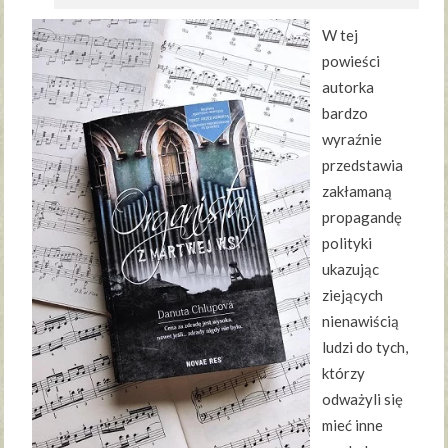
W tej
powieści
autorka
bardzo
wyraźnie
przedstawia
zakłamaną
propagandę
polityki
ukazując
ziejących
nienawiścią
ludzi do tych,
którzy
odważyli się
mieć inne