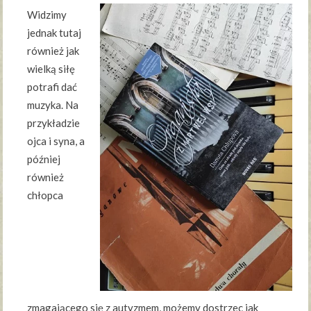
Widzimy
jednak tutaj
również jak
wielką siłę
potrafi dać
muzyka. Na
przykładzie
ojca i syna, a
później
również
chłopca
zmagającego się z autyzmem, możemy dostrzec jak