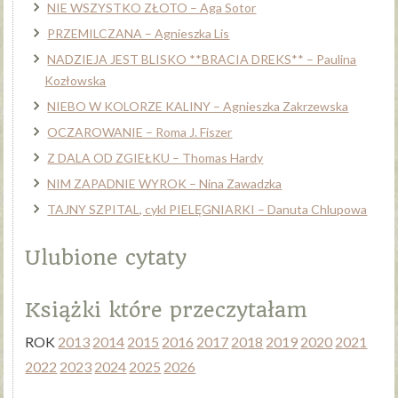
NIE WSZYSTKO ZŁOTO – Aga Sotor
PRZEMILCZANA – Agnieszka Lis
NADZIEJA JEST BLISKO **BRACIA DREKS** – Paulina
Kozłowska
NIEBO W KOLORZE KALINY – Agnieszka Zakrzewska
OCZAROWANIE – Roma J. Fiszer
Z DALA OD ZGIEŁKU – Thomas Hardy
NIM ZAPADNIE WYROK – Nina Zawadzka
TAJNY SZPITAL, cykl PIELĘGNIARKI – Danuta Chlupowa
Ulubione cytaty
Książki które przeczytałam
ROK
2013
2014
2015
2016
2017
2018
2019
2020
2021
2022
2023
2024
2025
2026