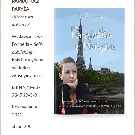
PAMIĄTKA Z
PARYŻA
/
literatura
kobieca/
Wydawca : Ewa
Formella –
Self-
publishing
–
Książka wydana
nakładem
własnym autora
ISBN 978-83-
934739-0-8
Rok wydania –
2012
stron 200