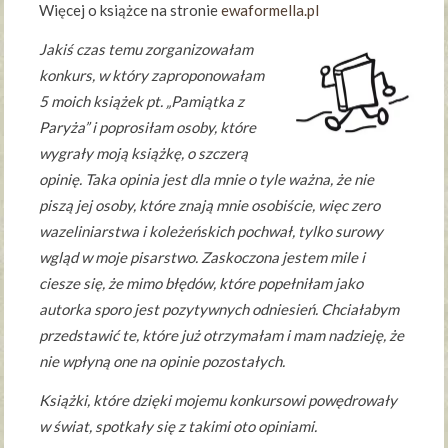
Więcej o książce na stronie
ewaformella.pl
Jakiś czas temu zorganizowałam
konkurs, w który zaproponowałam
5 moich książek pt. „Pamiątka z
Paryża” i poprosiłam osoby, które
wygrały moją książkę, o szczerą
opinię. Taka opinia jest dla mnie o tyle ważna, że nie
piszą jej osoby, które znają mnie osobiście, więc zero
wazeliniarstwa i koleżeńskich pochwał, tylko surowy
wgląd w moje pisarstwo. Zaskoczona jestem mile i
ciesze się, że mimo błędów, które popełniłam jako
autorka sporo jest pozytywnych odniesień. Chciałabym
przedstawić te, które już otrzymałam i mam nadzieję, że
nie wpłyną one na opinie pozostałych.
Książki, które dzięki mojemu konkursowi powędrowały
w świat, spotkały się z takimi oto opiniami.