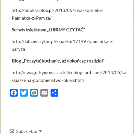
http://bookfa.blox.pl/2013/05/Ewa-Formella-
Pamiatka-z-Paryza/
Serwis książkowy „LUBIMY CZYTAĆ”
http://lubimyczytac.pl/ksiazka/171997/pamiatka-z-
paryza
Blog „Poczytaj kochanie, aż dokończę rozdział”
http://ewagudrymowiczschiller.blogspot.com/2014/05/sa-
ksiazki-na-podobienstwo-okien.html
Facebook
Twitter
Wykop
Email
Share
Subskrybuj