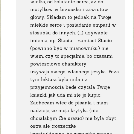
wielka, od kolatanie serca, az do
motylkow w brzuszku i zawrotow
glowy. Skladam to jednak, na Twoje
miekkie serce i posiadanie empatii w
stosunku do innych. (…) uzywanie
imienia, np: Stasiu – zamiast Stasio
(powinno byc w mianowniku) nie
wiem, czy to specjalnie, bo czasami
powiesciowe charaktery
uzywaja swego, wlasnego jezyka. Poza
tym lektura byla mila i z
przyjemnoscia bede czytala Twoje
ksiazki, jak uda mi sie je kupic.
Zachecam wiec do pisania i mam
nadzieje, ze moja krytyka (nie
chcialabym Cie urazic) nie byla zbyt
ostra ale troszeczke
konstruktywna, bo wszystko mozna