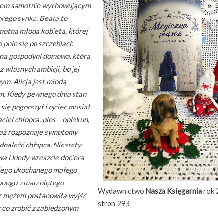
cem samotnie wychowującym
orego synka. Beata to
motna młoda kobieta, której
o pnie się po szczeblach
jna gospodyni domowa, która
z własnych ambicji, bo jej
ym. Alicja jest młodą
m. Kiedy pewnego dnia stan
ię pogorszył i ojciec musiał
ciel chłopca, pies – opiekun,
waż rozpoznaje symptomy
odnaleźć chłopca. Niestety
twa i kiedy wreszcie dociera
ojego ukochanego małego
onego, zmarzniętego
Wydawnictwo
Nasza Księgarnia
rok 
 z mężem postanowiła wyjść
stron 293
 co zrobić z zabiedzonym