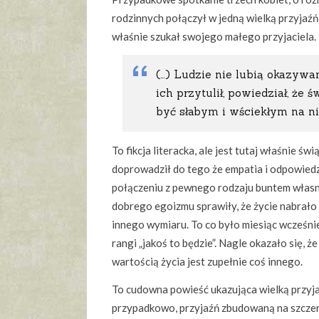
rodzinnych połączył w jedną wielką przyjaź
właśnie szukał swojego małego przyjaciela.
(…) Ludzie nie lubią okazywan
ich przytulił, powiedział, że ś
być słabym i wściekłym na ni
To fikcja literacka, ale jest tutaj właśnie ś
doprowadził do tego że empatia i odpowiedzi
połączeniu z pewnego rodzaju buntem własn
dobrego egoizmu sprawiły, że życie nabrało 
innego wymiaru. To co było miesiąc wcześnie
rangi „jakoś to będzie”. Nagle okazało się, 
wartością życia jest zupełnie coś innego.
To cudowna powieść ukazująca wielką przyja
przypadkowo, przyjaźń zbudowaną na szczero