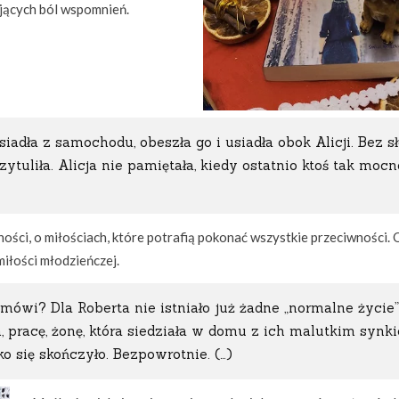
ających ból wspomnień.
siadła z samochodu, obeszła go i usiadła obok Alicji. Bez 
tuliła. Alicja nie pamiętała, kiedy ostatnio ktoś tak mocn
ści, o miłościach, które potrafią pokonać wszystkie przeciwności. 
 miłości młodzieńczej.
ówi? Dla Roberta nie istniało już żadne „normalne życie”
m, pracę, żonę, która siedziała w domu z ich malutkim synki
o się skończyło. Bezpowrotnie. (…)