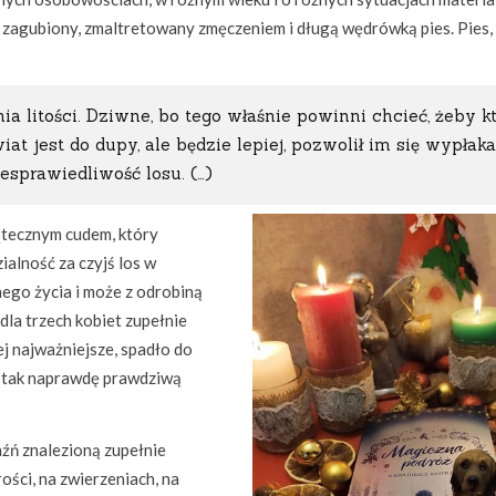
ń zagubiony, zmaltretowany zmęczeniem i długą wędrówką pies. Pies,
ia litości. Dziwne, bo tego właśnie powinni chcieć, żeby k
wiat jest do dupy, ale będzie lepiej, pozwolił im się wypłaka
esprawiedliwość losu. (…)
wiątecznym cudem, który
alność za czyjś los w
ego życia i może z odrobiną
dla trzech kobiet zupełnie
j najważniejsze, spadło do
że tak naprawdę prawdziwą
źń znalezioną zupełnie
ści, na zwierzeniach, na