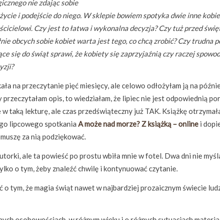
icznego nie zdając sobie
j życie i podejście do niego. W sklepie bowiem spotyka dwie inne kobie
cicielowi. Czy jest to łatwa i wykonalna decyzja? Czy tuż przed świ
nie obcych sobie kobiet warta jest tego, co chcą zrobić? Czy trudna 
e się do świąt sprawi, że kobiety się zaprzyjaźnią czy raczej spowod
yzji?
kała na przeczytanie pięć miesięcy, ale celowo odłożyłam ją na późnie
 przeczytałam opis, to wiedziałam, że lipiec nie jest odpowiednią po
ę w taką lekturę, ale czas przedświąteczny już TAK. Książkę otrzyma
ego lipcowego spotkania
A może nad morze? Z książką – online
i dopi
 muszę za nią podziękować.
utorki, ale ta powieść po prostu wbiła mnie w fotel. Dwa dni nie myś
ylko o tym, żeby znaleźć chwilę i kontynuować czytanie.
ć o tym, że magia świąt nawet w najbardziej prozaicznym świecie lud
nych osobowościach, w różnym wieku i o różnych sytuacjach materia