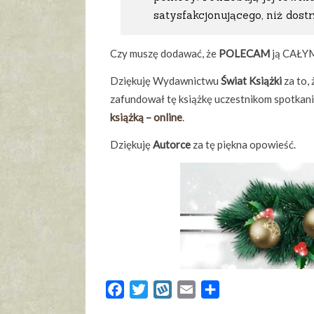
satysfakcjonującego, niż dost
Czy muszę dodawać, że
POLECAM
ją CAŁYM
Dziękuję Wydawnictwu
Świat Książki
za to,
zafundował tę książkę uczestnikom spotkan
książką – online
.
Dziękuję
Autorce
za tę piękna opowieść.
Facebook
Twitter
Wykop
Email
Share