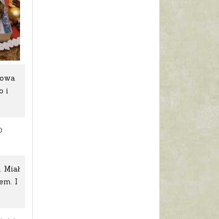
słowa
o i
O
. Miał
em. I