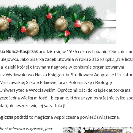
sia Bulicz-Kasprzak
urodziła się w 1976 roku w Lubaniu. Obecnie mi
Sulejówku. Jako pisarka zadebiutowała w roku 2012 książką „Nie licz
ta” dzięki której otrzymała nagrodę w konkursie organizowanym
zez Wydawnictwo Nasza Księgarnia. Studiowała Adaptację Literatur
Warszawskiej Szkole Filmowej oraz Polonistykę i Biologię
 Uniwersytecie Wrocławskim. Oprócz miłości do książek autorka ma
zcze jedną wielką miłość – bieganie, która przyniosła jej nie tylko sp
ali, ale jeszcze więcej satysfakcji.
giczna podróż
to magiczna współczesna powieść świąteczna.
bert mieszka w górach, jest