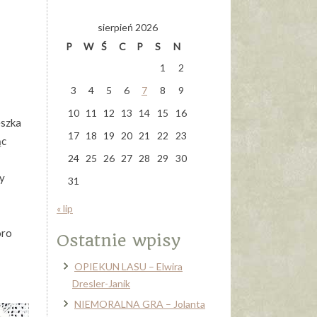
sierpień 2026
P
W
Ś
C
P
S
N
1
2
3
4
5
6
7
8
9
10
11
12
13
14
15
16
eszka
17
18
19
20
21
22
23
ąc
24
25
26
27
28
29
30
y
31
« lip
oro
Ostatnie wpisy
OPIEKUN LASU – Elwira
Dresler-Janik
NIEMORALNA GRA – Jolanta