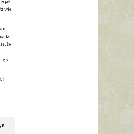
ie jak
dziwie
wne
abuła,
zę, że
nego
. I
e
ją