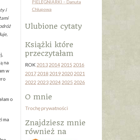
PIELĘGNIARKI – Danuta
Chlupowa
ty i
ętami
Ulubione cytaty
podróż
uje,
Książki które
przeczytałam
j,
rą na
ROK
2013
2014
2015
2016
łam w
2017
2018
2019
2020
2021
ero
2022
2023
2024
2025
2026
O mnie
lałam o
Trochę prywatności
zi ma
Znajdziesz mnie
również na
lno-