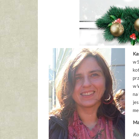
Ka
w 
ko
pr
w 
na
jes
med
Ma
Ro