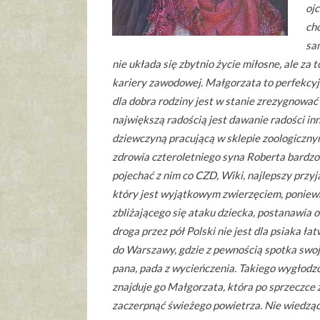
oj
ch
sa
nie układa się zbytnio życie miłosne, ale za t
kariery zawodowej. Małgorzata to perfekcy
dla dobra rodziny jest w stanie zrezygnować 
największą radością jest dawanie radości inn
dziewczyną pracującą w sklepie zoologiczny
zdrowia czteroletniego syna Roberta bardzo s
pojechać z nim co CZD, Wiki, najlepszy przyja
który jest wyjątkowym zwierzęciem, ponie
zbliżającego się ataku dziecka, postanawia 
droga przez pół Polski nie jest dla psiaka ła
do Warszawy, gdzie z pewnością spotka sw
pana, pada z wycieńczenia. Takiego wygłodz
znajduje go Małgorzata, która po sprzeczce
zaczerpnąć świeżego powietrza. Nie wiedząc