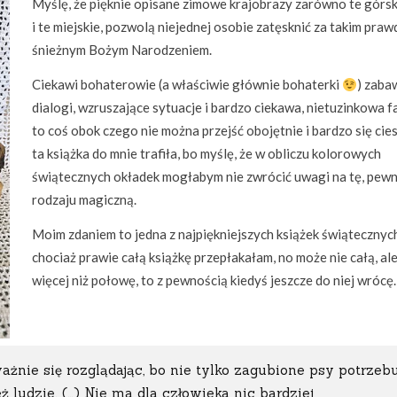
Myślę, że pięknie opisane zimowe krajobrazy zarówno te górsk
i te miejskie, pozwolą niejednej osobie zatęsknić za takim praw
śnieżnym Bożym Narodzeniem.
Ciekawi bohaterowie (a właściwie głównie bohaterki
) zaba
dialogi, wzruszające sytuacje i bardzo ciekawa, nietuzinkowa f
to coś obok czego nie można przejść obojętnie i bardzo się cies
ta książka do mnie trafiła, bo myślę, że w obliczu kolorowych
świątecznych okładek mogłabym nie zwrócić uwagi na tę, pew
rodzaju magiczną.
Moim zdaniem to jedna z najpiękniejszych książek świątecznych
chociaż prawie całą książkę przepłakałam, no może nie całą, al
więcej niż połowę, to z pewnością kiedyś jeszcze do niej wrócę.
ważnie się rozglądając, bo nie tylko zagubione psy potrzebu
ż ludzie. (…) Nie ma dla człowieka nic bardziej