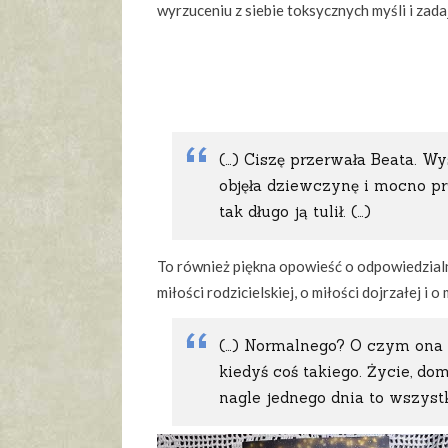
wyrzuceniu z siebie toksycznych myśli i zad
(…) Ciszę przerwała Beata. Wy
objęła dziewczynę i mocno przy
tak długo ją tulił. (…)
To również piękna opowieść o odpowiedzialno
miłości rodzicielskiej, o miłości dojrzałej i o
(…) Normalnego? O czym ona m
kiedyś coś takiego. Życie, do
nagle jednego dnia to wszystk