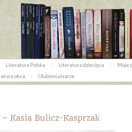
Literatura Polska
Literatura dziecięca
Moje 
ratura obca
Ulubieni pisarze
Kasia Bulicz-Kasprzak