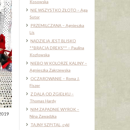
Kosowska
NIE WSZYSTKO ZŁOTO – Aga
Sotor
PRZEMILCZANA – Agnieszka
Lis
NADZIEJA JEST BLISKO
**BRACIA DREKS** – Paulina
Kozłowska
NIEBO W KOLORZE KALINY –
Agnieszka Zakrzewska
OCZAROWANIE – Roma J.
Fiszer
Z DALA OD ZGIEŁKU –
Thomas Hardy
NIM ZAPADNIE WYROK –
2019
Nina Zawadzka
TAJNY SZPITAL, cykl