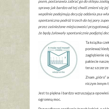
psem, postanawia zabrać go do sklepu zoolog
sprawy jak bardzo od tej chwili zmieni się je
wspólnie podejmują decyzję oddania psa właś
spontaniczna podróż trzech do tej pory zupeł
przez zaśnieżone miejscowości przygotowując
że będą żałowały spontanicznie podjętej dec
Ta książka cze
ponieważ kiedy
zagłębienie si
pakiecie nasz
teraz szczerze
Znam „pióro” a
niczym innym t
Jest to piękna i bardzo wzruszająca opowieś
ogromną moc.
Przypadkowe spotkanie trzech kobiet, o róż