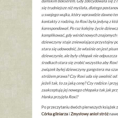
damskim bokserem. Gdy zdecydowała się z n
się trudniejsze niż myślała, dlatego postan
u swojego wujka, który wprawdzie dawno te
kontakty z rodziną, to Roxi była jedyną z kt
korespondował. Po raz kolejny życie dziewc
komplikować, gdy wśród nowych znajomych 
dziewczyny staje zniewalająco przystojny po
stara się udowodnić, że właśnie on jest pisan
dziewczynie, ale były chłopak nie odpuszcza 
środkach stara się zrobić wszystko aby Roxi
związek byłej dziewczyny gangstera ma szan
stróżem prawa? Czy Roxi uda się uwolnić od 
jeżeli tak, to za jaką cenę? Czy rodzice i prz
zaakceptują jej nowego chłopaka tak jak przy
Hanka przyjęła Roxi?
Po przeczytaniu dwóch pierwszych książek z
Córka gliniarza
i
Zmysłowy anioł stróż
nawe