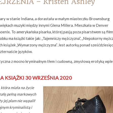
RZENIA – Kristen Ashley
ary w stanie Indiana, a dorastała w małym miasteczku Brownsburg
dźwiękach muzyki między innymi Glena Millera. Mieszkała w Denver
Phoenix. To amerykańska pisarka, której pasją poza pisarstwem są film
bku ma książki takie jak: „Tajemniczy mężczyzna”, „Niepokorny mężcz
ch książek „Wymarzony mężczyzna”. Jest autorką ponad sześćdziesięc
czternaście języków.
yczna z mocno kryminalnym tłem i cudowną, zmysłową erotyką wple
A KSIĄŻKI 30 WRZEŚNIA 2020
która miała na życie
 szafę pełną markowych
y jej plam nie wypalił
ojnym kryminalistą i