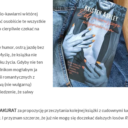
io-kawiarni w której
ać osobiście te wszystkie
 cierpliwie czekać na
 humor, ostrą jazdę bez
yślę, że książka nie
ku życia. Gdyby nie ten
elnikom mogłabym ja
dii romantycznych z
ą (nie wulgarną)
iedzenie, że salwy
AKURAT
za propozycję przeczytania kolejnej książki z cudownymi l
 I przyznam szczerze, że już nie mogę się doczekać dalszych losów
R