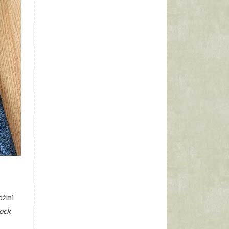
udźmi
ock