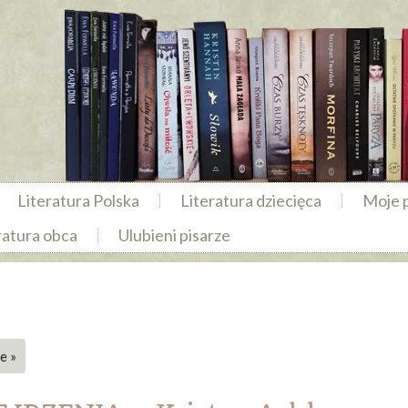
Literatura Polska
Literatura dziecięca
Moje 
ratura obca
Ulubieni pisarze
e »