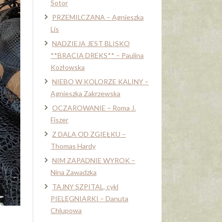
Sotor
PRZEMILCZANA – Agnieszka
Lis
NADZIEJA JEST BLISKO
**BRACIA DREKS** – Paulina
Kozłowska
NIEBO W KOLORZE KALINY –
Agnieszka Zakrzewska
OCZAROWANIE – Roma J.
Fiszer
Z DALA OD ZGIEŁKU –
Thomas Hardy
NIM ZAPADNIE WYROK –
Nina Zawadzka
TAJNY SZPITAL, cykl
PIELĘGNIARKI – Danuta
Chlupowa