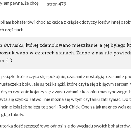
byłam pewna, że chcę
stron 479
biłam bohaterów i chociaż każda z książek dotyczy losów innej osoby
ch częściach.
m świruską, której zdemolowano mieszkanie, a jej byłego k
poszukiwano w czterech stanach. Żadne z nas nie powiedz
a. (…)
ą książki, które czyta się spokojnie, czasami z nostalgią, czasami z pa
husteczek z boku, ale są też książki, które czyta się z bijącym sercem, 
tórych czytanie kojarzy się z wystrzałami z karabinu maszynowego, 
zyta się szybko, łatwo i nie można się w tym czytaniu zatrzymać. Do 
łaśnie książek należą te z serii Rock Chick. One są jak magnes wciąg
 głąb fabuły.
utorka dość szczegółowo odnosi się do wyglądu swoich bohaterów,