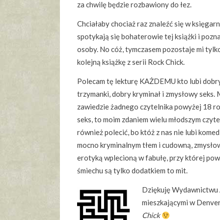
za chwilę będzie rozbawiony do łez.
Chciałaby chociaż raz znaleźć się w księgarn
spotykają się bohaterowie tej książki i pozn
osoby. No cóż, tymczasem pozostaje mi tylko
kolejną książkę z serii Rock Chick.
Polecam tę lekturę KAŻDEMU kto lubi dobry
trzymanki, dobry kryminał i zmysłowy seks. M
zawiedzie żadnego czytelnika powyżej 18 ro
seks, to moim zdaniem wielu młodszym czyt
również polecić, bo któż z nas nie lubi kome
mocno kryminalnym tłem i cudowną, zmysłow
erotyką wplecioną w fabułę, przy której pow
śmiechu są tylko dodatkiem to mit.
Dziękuję Wydawnictwu
mieszkającymi w Denver.
Chick