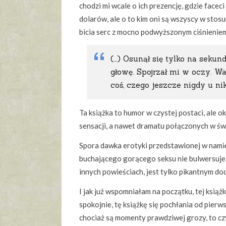
chodzi mi wcale o ich prezencję, gdzie facec
dolarów, ale o to kim oni są wszyscy w stosu
bicia serc z mocno podwyższonym ciśnienie
(…) Osunął się tylko na sekun
głowę. Spojrzał mi w oczy. Wa
coś, czego jeszcze nigdy u ni
Ta książka to humor w czystej postaci, ale
sensacji, a nawet dramatu połączonych w św
Spora dawka erotyki przedstawionej w nami
buchającego gorącego seksu nie bulwersuje, 
innych powieściach, jest tylko pikantnym do
I jak już wspomniałam na początku, tej książ
spokojnie, tę książkę się pochłania od pierws
chociaż są momenty prawdziwej grozy, to cz