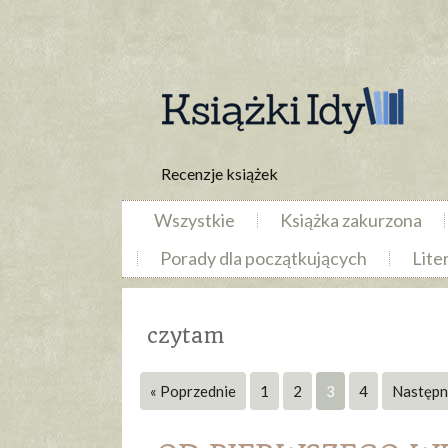
Recenzje książek
Wszystkie
Książka zakurzona
Porady dla początkujących
Lite
czytam
« Poprzednie
1
2
3
4
Następn