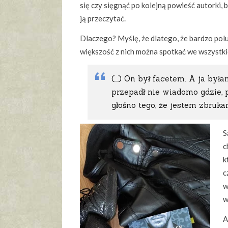
się czy sięgnąć po kolejną powieść autorki, 
ją przeczytać.
Dlaczego? Myślę, że dlatego, że bardzo polu
większość z nich można spotkać we wszystki
(…) On był facetem. A ja była
przepadł nie wiadomo gdzie, 
głośno tego, że jestem zbrukan
S
c
k
c
w
w
A