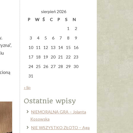
sierpień 2026
P
W
Ś
C
P
S
N
1
2
y,
3
4
5
6
7
8
9
yzna”,
10
11
12
13
14
15
16
iu
17
18
19
20
21
22
23
24
25
26
27
28
29
30
cioną
31
« lip
Ostatnie wpisy
NIEMORALNA GRA – Jolanta
Kosowska
NIE WSZYSTKO ZŁOTO – Aga