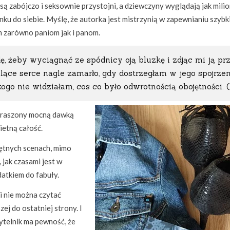
i są zabójczo i seksownie przystojni, a dziewczyny wyglądają jak mili
nku do siebie. Myślę, że autorka jest mistrzynią w zapewnianiu szyb
m zarówno paniom jak i panom.
dę, żeby wyciągnąć ze spódnicy oją bluzkę i zdjąc mi ją pr
lące serce nagle zamarło, gdy dostrzegłam w jego spojrze
kogo nie widziałam, cos co było odwrotnością obojętności. (
 okraszony mocną dawką
ietną całość.
ętnych scenach, mimo
jak czasami jest w
datkiem do fabuły.
ki nie można czytać
zej do ostatniej strony. I
ytelnik ma pewność, że