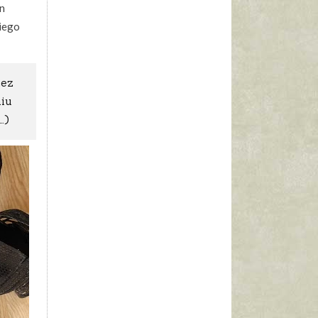
on
kiego
zez
niu
…)