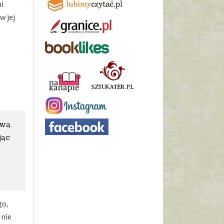
ni
w jej
wą.
jąc
go,
 nie