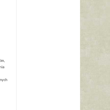
im,
nia
nnych