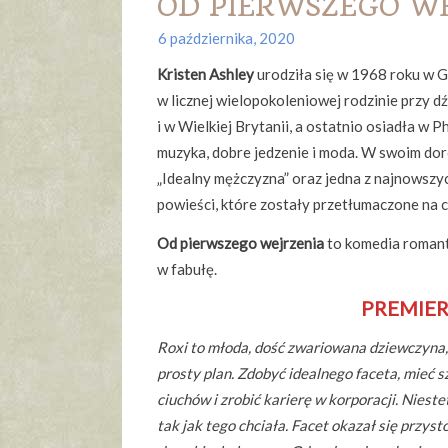
OD PIERWSZEGO WEJ
6 października, 2020
Kristen Ashley
urodziła się w 1968 roku w G
w licznej wielopokoleniowej rodzinie przy 
i w Wielkiej Brytanii, a ostatnio osiadła w 
muzyka, dobre jedzenie i moda. W swoim doro
„Idealny mężczyzna” oraz jedna z najnowszy
powieści, które zostały przetłumaczone na 
Od pierwszego wejrzenia
to komedia romant
w fabułę.
PREMIER
Roxi to młoda, dość zwariowana dziewczyna, 
prosty plan. Zdobyć idealnego faceta, mieć
ciuchów i zrobić karierę w korporacji. Niestet
tak jak tego chciała. Facet okazał się przyst