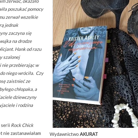
im zerwać, okazało
owiła poszukać pomocy
mu zerwał wszelkie
órą jednak
zyny zaczyna się
wujka na drodze
licjant. Hank od razu
y szalonej
i nie przebierając w
 do niego wróciła. Czy
sę zaistnieć ze
byłego chłopaka, a
yjaciele dziewczyny
jaciele i rodzina
 serii
Rock Chick
t nie zastanawiałam
Wydawnictwo
AKURAT