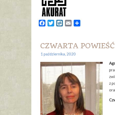
Facebook
Twitter
Wykop
Email
Share
CZWARTA POWIEŚĆ –
1 października, 2020
Agn
pra
zwi
z p
ora
Czw