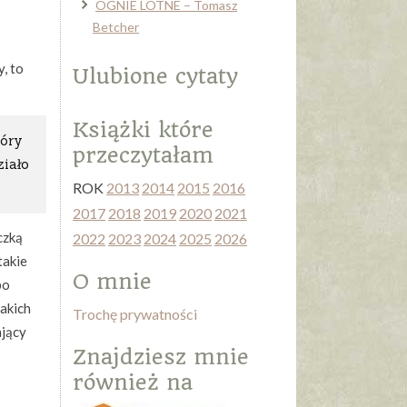
OGNIE LOTNE – Tomasz
Betcher
, to
Ulubione cytaty
Książki które
tóry
przeczytałam
iało
ROK
2013
2014
2015
2016
2017
2018
2019
2020
2021
czką
2022
2023
2024
2025
2026
takie
O mnie
bo
takich
Trochę prywatności
ający
Znajdziesz mnie
również na