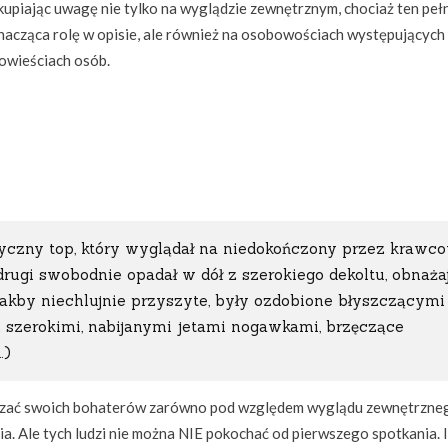
kupiając uwagę nie tylko na wyglądzie zewnętrznym, chociaż ten peł
nacząca rolę w opisie, ale również na osobowościach występujących 
owieściach osób.
yczny top, który wyglądał na niedokończony przez krawco
drugi swobodnie opadał w dół z szerokiego dekoltu, obnaża
 jakby niechlujnie przyszyte, były ozdobione błyszczącymi
z szerokimi, nabijanymi jetami nogawkami, brzęczące
…)
azać swoich bohaterów zarówno pod względem wyglądu zewnętrzne
. Ale tych ludzi nie można NIE pokochać od pierwszego spotkania. I