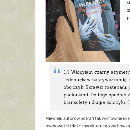
s
z
p
(…) Włożyłam czarny asymetr
Jeden rękaw zakrywał ramię, 
obojczyk. Skrawki materiału,
paciorkami. Do tego spodnie 
bransolety i długie kolczyki. (
Niewielu autorów potrafi tak wymownie uk
osobowości i dość charakternego zachowania