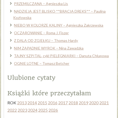
PRZEMILCZANA – Agnieszka Lis
NADZIEJA JEST BLISKO **BRACIA DREKS** – Paulina
Kozłowska
NIEBO W KOLORZE KALINY – Agnieszka Zakrzewska
OCZAROWANIE – Roma J. Fiszer
Z DALA OD ZGIEŁKU – Thomas Hardy
NIM ZAPADNIE WYROK – Nina Zawadzka
TAJNY SZPITAL, cykl PIELĘGNIARKI – Danuta Chlupowa
OGNIE LOTNE – Tomasz Betcher
Ulubione cytaty
Książki które przeczytałam
ROK
2013
2014
2015
2016
2017
2018
2019
2020
2021
2022
2023
2024
2025
2026