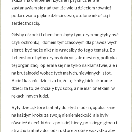
skazali na cierpienie fizyczne i psychiczne, ale
zastanawiam się nad tym, że wielu dzieciom również
podarowano piękne dzieciństwo, otulone miłością i
serdecznością.
Gdyby ośrodki Lebensborn były tym, czym mogłyby być,
czyli ochronką i domem tymczasowym dla prawdziwych
sierot, być może nikt nie wracałby do tego tematu. Bo
Lebensborn byłby czymś dobrym, ale niestety, polityka
tej organizacji opierała się nie tylko na kłamstwie, ale i
na brutalności wobec tych małych, niewinnych istot.
Bicie i karanie dzieci za to, że tęskniły, bicie i karanie
dzieci za to, że chciały być sobą, a nie marionetkami w
rękach innych ludzi.
Były dzieci, które trafiały do złych rodzin, upokarzane
na każdym kroku za swoją nieniemieckość, ale były
również dzieci, które z polskiej biedy, polskiego głodu i
strachu trafiały do rodzin, które zrobiły wszystko aby