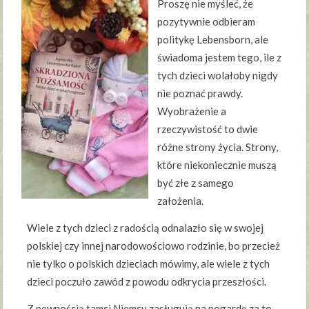
Proszę nie myśleć, że
pozytywnie odbieram
politykę Lebensborn, ale
świadoma jestem tego, ile z
tych dzieci wolałoby nigdy
nie poznać prawdy.
Wyobrażenie a
rzeczywistość to dwie
różne strony życia. Strony,
które niekoniecznie muszą
być złe z samego
założenia.
Wiele z tych dzieci z radością odnalazło się w swojej
polskiej czy innej narodowościowo rodzinie, bo przecież
nie tylko o polskich dzieciach mówimy, ale wiele z tych
dzieci poczuło zawód z powodu odkrycia przeszłości.
Z pewnością tamci Niemcy zasługują na pogardę za to