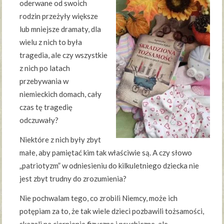
oderwane od swoich
rodzin przeżyły większe
lub mniejsze dramaty, dla
wielu z nich to była
tragedia, ale czy wszystkie
z nich po latach
przebywania w
niemieckich domach, cały
czas tę tragedię
odczuwały?
Niektóre z nich były zbyt
małe, aby pamiętać kim tak właściwie są. A czy słowo
„patriotyzm” w odniesieniu do kilkuletniego dziecka nie
jest zbyt trudny do zrozumienia?
Nie pochwalam tego, co zrobili Niemcy, może ich
potępiam za to, że tak wiele dzieci pozbawili tożsamości,