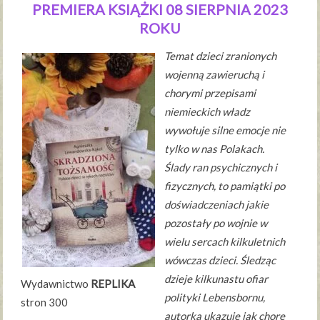
PREMIERA KSIĄŻKI 08 SIERPNIA 2023
ROKU
Temat dzieci zranionych
wojenną zawieruchą i
chorymi przepisami
niemieckich władz
wywołuje silne emocje nie
tylko w nas Polakach.
Ślady ran psychicznych i
fizycznych, to pamiątki po
doświadczeniach jakie
pozostały po wojnie w
wielu sercach kilkuletnich
wówczas dzieci. Śledząc
dzieje kilkunastu ofiar
Wydawnictwo
REPLIKA
polityki Lebensbornu,
stron 300
autorka ukazuje jak chore