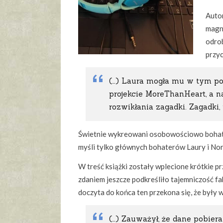
Autor
magne
odrob
przyc
(…) Laura mogła mu w tym pom
projekcie MoreThanHeart, a n
rozwikłania zagadki. Zagadki,
Świetnie wykreowani osobowościowo bohatero
myśli tylko głównych bohaterów Laury i Nor
W treść książki zostały wplecione krótkie 
zdaniem jeszcze podkreśliło tajemniczość fa
doczyta do końca ten przekona się, że były 
(…) Zauważył, że dane pobie