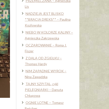
PRZEMILCZANA – Agnieszka
Lis
NADZIEJA JEST BLISKO
**BRACIA DREKS** – Paulina
Kozłowska
NIEBO W KOLORZE KALINY –
Agnieszka Zakrzewska
OCZAROWANIE – Roma J.
Fiszer
Z DALA OD ZGIEŁKU –
Thomas Hardy
NIM ZAPADNIE WYROK –
Nina Zawadzka
TAJNY SZPITAL, cykl
PIELĘGNIARKI – Danuta
Chlupowa
OGNIE LOTNE – Tomasz
Betcher