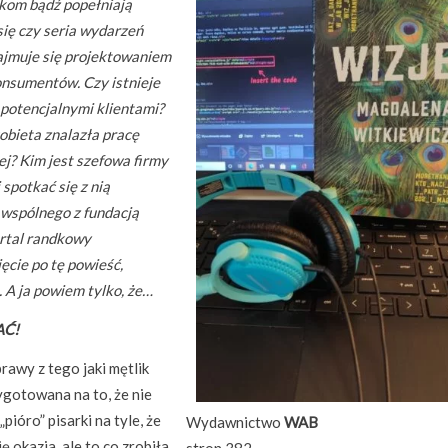
dkom bądź popełniają
ię czy seria wydarzeń
zajmuje się projektowaniem
nsumentów. Czy istnieje
e potencjalnymi klientami?
kobieta znalazła pracę
ej? Kim jest szefowa firmy
 spotkać się z nią
o wspólnego z fundacją
rtal randkowy
ęcie po tę powieść,
 A ja powiem tylko, że…
AĆ!
rawy z tego jaki mętlik
gotowana na to, że nie
pióro” pisarki na tyle, że
Wydawnictwo
WAB
ę okazja, ale to co zrobiła