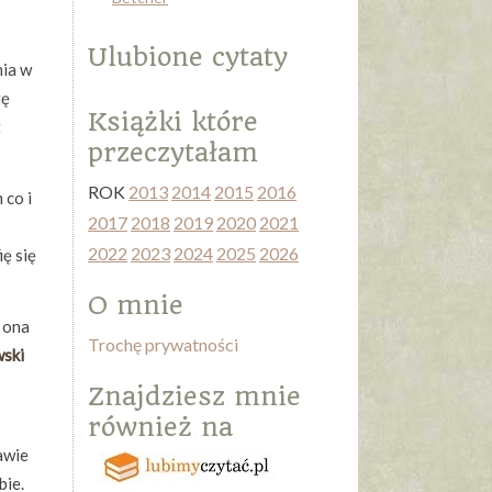
Ulubione cytaty
nia w
gę
Książki które
t
przeczytałam
ROK
2013
2014
2015
2016
 co i
2017
2018
2019
2020
2021
2022
2023
2024
2025
2026
ię się
O mnie
a ona
Trochę prywatności
ski
Znajdziesz mnie
również na
rawie
bie.