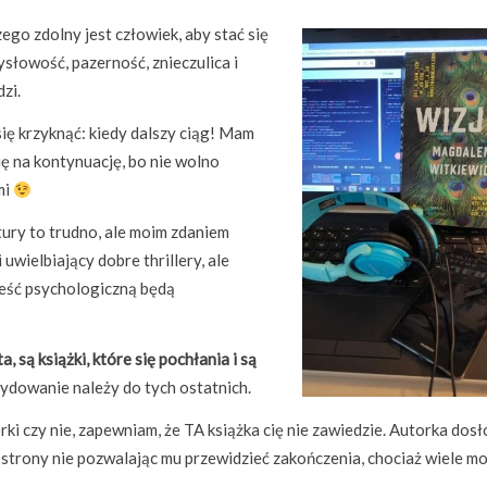
ego zdolny jest człowiek, aby stać się
słowość, pazerność, znieczulica i
zi.
 się krzyknąć: kiedy dalszy ciąg! Mam
ię na kontynuację, bo nie wolno
mi
ktury to trudno, ale moim zdaniem
uwielbiający dobre thrillery, ale
eść psychologiczną będą
ta, są książki, które się pochłania i są
cydowanie należy do tych ostatnich.
orki czy nie, zapewniam, że TA książka cię nie zawiedzie. Autorka dos
 strony nie pozwalając mu przewidzieć zakończenia, chociaż wiele m