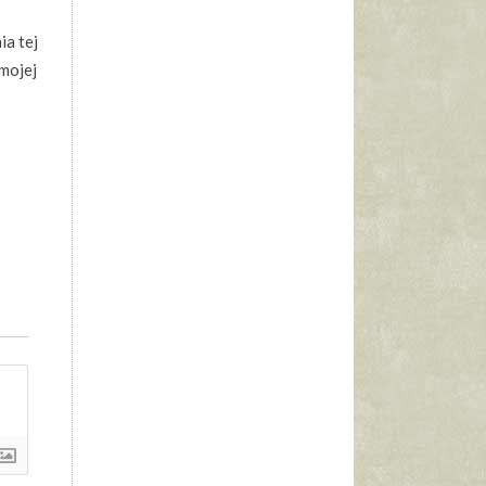
ia tej
 mojej