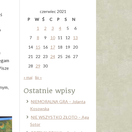
czerwiec 2021
yś
P
W
Ś
C
P
S
N
1
2
3
4
5
6
o
7
8
9
10
11
12
13
14
15
16
17
18
19
20
ę
21
22
23
24
25
26
27
ięgam
28
29
30
Pisze
« maj
lip »
znym,
Ostatnie wpisy
NIEMORALNA GRA – Jolanta
Kosowska
NIE WSZYSTKO ZŁOTO – Aga
Sotor