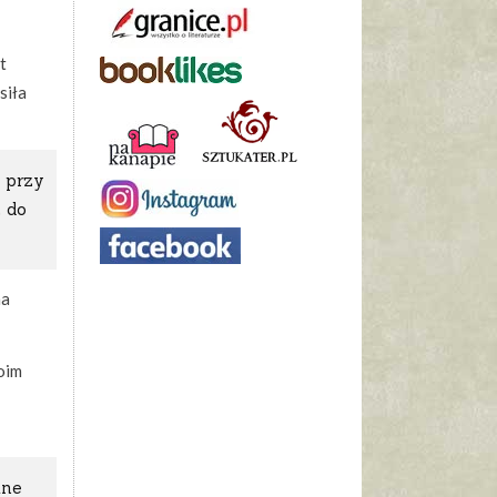
t
siła
 przy
z do
na
oim
ane