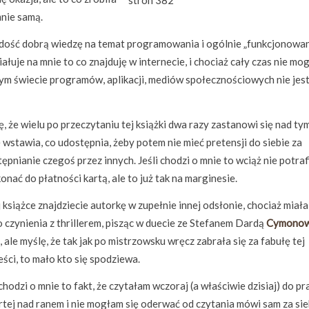
stron 382
mnie samą.
dość dobrą wiedzę na temat programowania i ogólnie „funkcjonowa
iałuje na mnie to co znajduję w internecie, i chociaż cały czas nie mo
łym świecie programów, aplikacji, mediów społecznościowych nie jes
, że wielu po przeczytaniu tej książki dwa razy zastanowi się nad tym
 wstawia, co udostępnia, żeby potem nie mieć pretensji do siebie za
ępnianie czegoś przez innych. Jeśli chodzi o mnie to wciąż nie potraf
onać do płatności kartą, ale to już tak na marginesie.
 książce znajdziecie autorkę w zupełnie innej odsłonie, chociaż miał
o czynienia z thrillerem, pisząc w duecie ze Stefanem Dardą
Cymonow
, ale myślę, że tak jak po mistrzowsku wręcz zabrała się za fabułę tej
ści, to mało kto się spodziewa.
 chodzi o mnie to fakt, że czytałam wczoraj (a właściwie dzisiaj) do p
tej nad ranem i nie mogłam się oderwać od czytania mówi sam za sie