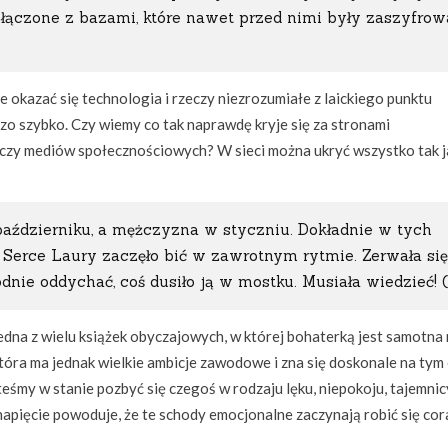
 łączone z bazami, które nawet przed nimi były zaszyfrow
 okazać się technologia i rzeczy niezrozumiałe z laickiego punktu
zo szybko. Czy wiemy co tak naprawdę kryje się za stronami
 czy mediów społecznościowych? W sieci można ukryć wszystko tak j
październiku, a mężczyzna w styczniu. Dokładnie w tych
. Serce Laury zaczęło bić w zawrotnym rytmie. Zerwała si
nie oddychać, coś dusiło ją w mostku. Musiała wiedzieć! (
edna z wielu książek obyczajowych, w której bohaterką jest samotna
która ma jednak wielkie ambicje zawodowe i zna się doskonale na tym
steśmy w stanie pozbyć się czegoś w rodzaju lęku, niepokoju, tajemnicy
napięcie powoduje, że te schody emocjonalne zaczynają robić się cor