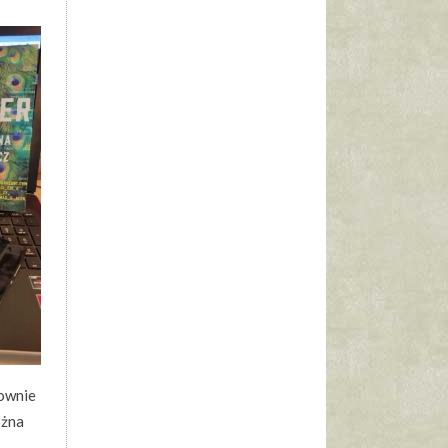
łownie
ożna