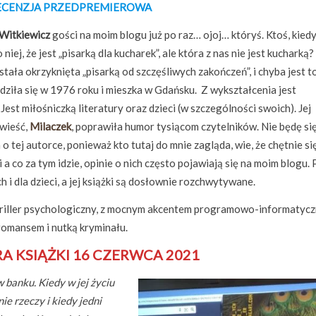
ECENZJA PRZEDPREMIEROWA
Witkiewicz
gości na moim blogu już po raz… ojoj… któryś. Ktoś, kied
 niej, że jest „pisarką dla kucharek”, ale która z nas nie jest kucharką?
tała okrzyknięta „pisarką od szczęśliwych zakończeń”, i chyba jest t
dziła się w 1976 roku i mieszka w Gdańsku. Z wykształcenia jest
Jest miłośniczką literatury oraz dzieci (w szczególności swoich). Jej
wieść,
Milaczek
, poprawiła humor tysiącom czytelników. Nie będę si
o tej autorce, ponieważ kto tutaj do mnie zagląda, wie, że chętnie s
ki a co za tym idzie, opinie o nich często pojawiają się na moim blogu. 
h i dla dzieci, a jej książki są dosłownie rozchwytywane.
riller psychologiczny, z mocnym akcentem programowo-informatyc
romansem i nutką kryminału.
A KSIĄŻKI 16 CZERWCA 2021
banku. Kiedy w jej życiu
ie rzeczy i kiedy jedni