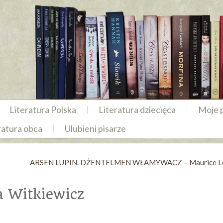
Literatura Polska
Literatura dziecięca
Moje 
ratura obca
Ulubieni pisarze
ARSEN LUPIN. DŻENTELMEN WŁAMYWACZ – Maurice Le
 Witkiewicz