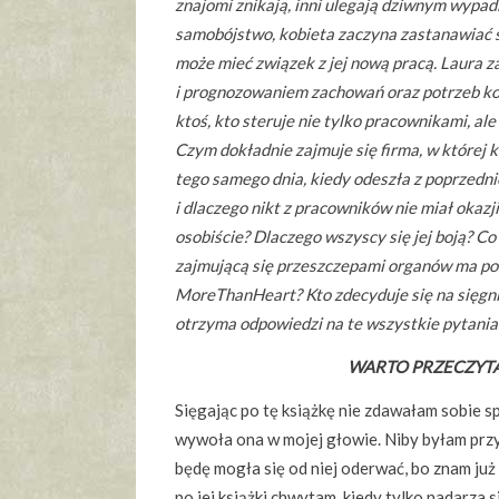
znajomi znikają, inni ulegają dziwnym wypa
samobójstwo, kobieta zaczyna zastanawiać s
może mieć związek z jej nową pracą. Laura 
i prognozowaniem zachowań oraz potrzeb ko
ktoś, kto steruje nie tylko pracownikami, al
Czym dokładnie zajmuje się firma, w której 
tego samego dnia, kiedy odeszła z poprzedni
i dlaczego nikt z pracowników nie miał okazji
osobiście? Dlaczego wszyscy się jej boją? C
zajmującą się przeszczepami organów ma po
MoreThanHeart? Kto zdecyduje się na sięgni
otrzyma odpowiedzi na te wszystkie pytania.
WARTO PRZECZYT
Sięgając po tę książkę nie zdawałam sobie sp
wywoła ona w mojej głowie. Niby byłam przy
będę mogła się od niej oderwać, bo znam już „
po jej książki chwytam, kiedy tylko nadarza si