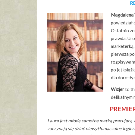
R
Magdalena 
powiedział o
Ostatnio zos
prawda. Uro
marketerką. 
pierwsza po
rozpisywała 
po jej książ
dla dorosłyc
Wizjer
to th
delikatnym 
PREMIER
Laura jest młodą samotną matką pracującą w 
zaczynają się dziać niewytłumaczalne logiczn