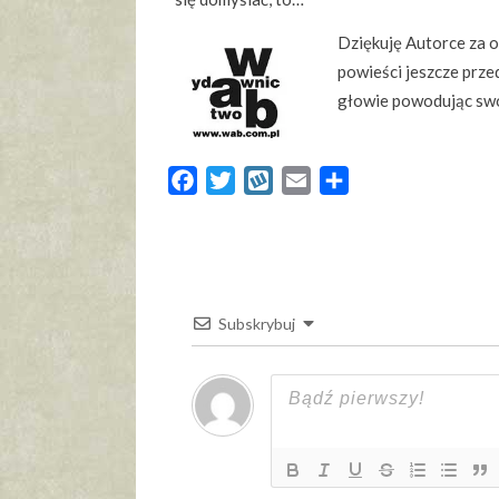
Dziękuję Autorce za 
powieści jeszcze przed
głowie powodując swo
Facebook
Twitter
Wykop
Email
Share
Subskrybuj