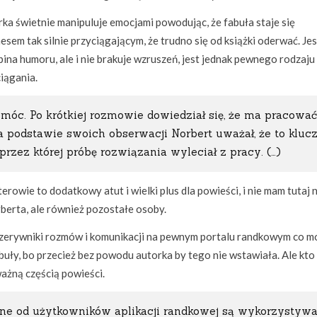
ka świetnie manipuluje emocjami powodując, że fabuła staje się
sem tak silnie przyciągającym, że trudno się od książki oderwać. Jes
ina humoru, ale i nie brakuje wzruszeń, jest jednak pewnego rodzaju 
iągania.
óc. Po krótkiej rozmowie dowiedział się, że ma pracować
a podstawie swoich obserwacji Norbert uważał, że to kluc
 przez której próbę rozwiązania wyleciał z pracy. (…)
wie to dodatkowy atut i wielki plus dla powieści, i nie mam tutaj 
berta, ale również pozostałe osoby.
przerywniki rozmów i komunikacji na pewnym portalu randkowym co m
buły, bo przecież bez powodu autorka by tego nie wstawiała. Ale kto
ważną częścią powieści.
rane od użytkowników aplikacji randkowej są wykorzystyw