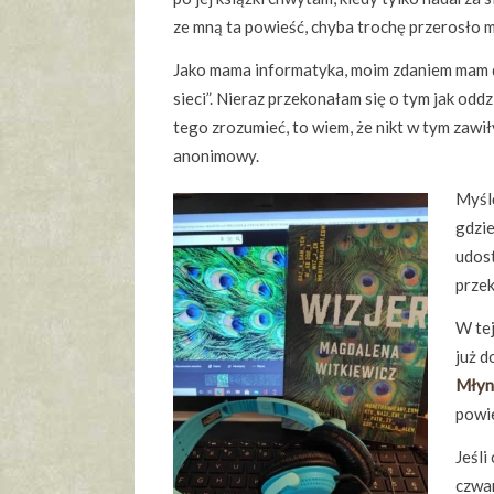
ze mną ta powieść, chyba trochę przerosło 
Jako mama informatyka, moim zdaniem mam 
sieci”. Nieraz przekonałam się o tym jak oddz
tego zrozumieć, to wiem, że nikt w tym zawi
anonimowy.
Myślę
gdzie
udost
przek
W tej
już d
Młyn
powie
Jeśli
czwar