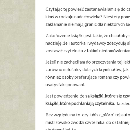
Czytając tę powieść zastanawiałam się do cz
kimś w rodzaju nadczłowieka? Niestety pomy
zakłamanie nie mają granic dla niektórych lud
Zakończenie książki jest takie, że chciałoby
nadzieję, że i autorka i wydawcy zdecydują s
zostawić czytelnika z takimi niedomówienia
Jeżeli nie zachęciłam do przeczytania tej le
zarówno miłośnicy dobrych kryminałów, jak i 
również osoby preferujące romans czy powi
usatysfakcjonowani.
Jest powiedzenie, że
są książki, które się czy
książki, które pochłaniają czytelnika
. Ta zde
Bez względu na to, czy lubisz „pióro” tej aut
mistrzowsko zwodzi czytelnika, do ostatniej
się domyślać, to…