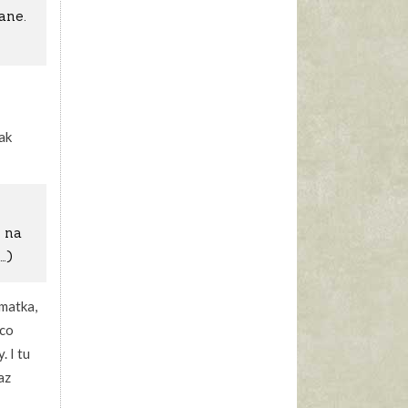
ane.
ak
ę na
…)
 matka,
 co
. I tu
az