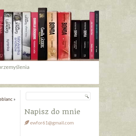
przemyślenia
blanc
»
Napisz do mnie
ewfor61@gmail.com