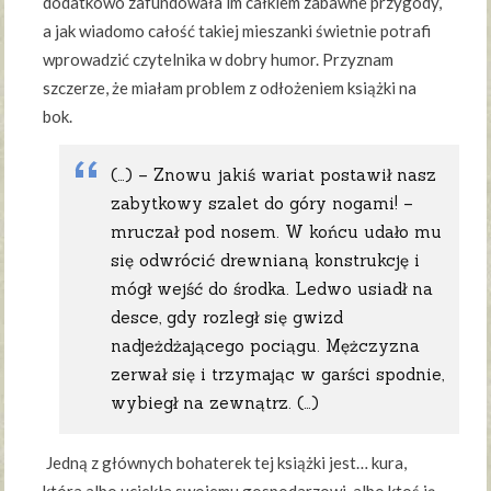
dodatkowo zafundowała im całkiem zabawne przygody,
a jak wiadomo całość takiej mieszanki świetnie potrafi
wprowadzić czytelnika w dobry humor. Przyznam
szczerze, że miałam problem z odłożeniem książki na
bok.
(…) – Znowu jakiś wariat postawił nasz
zabytkowy szalet do góry nogami! –
mruczał pod nosem. W końcu udało mu
się odwrócić drewnianą konstrukcję i
mógł wejść do środka. Ledwo usiadł na
desce, gdy rozległ się gwizd
nadjeżdżającego pociągu. Mężczyzna
zerwał się i trzymając w garści spodnie,
wybiegł na zewnątrz. (…)
Jedną z głównych bohaterek tej książki jest… kura,
która albo uciekła swojemu gospodarzowi, albo ktoś ją