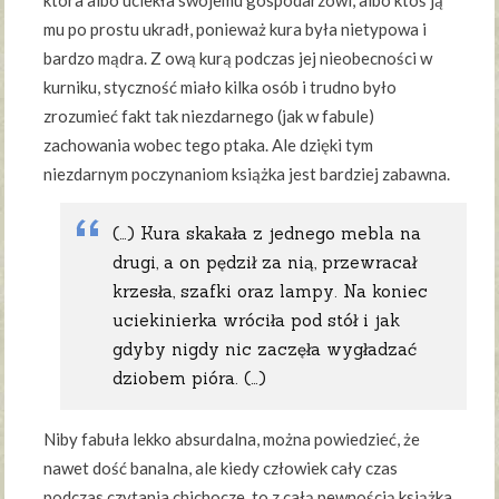
mu po prostu ukradł, ponieważ kura była nietypowa i
bardzo mądra. Z ową kurą podczas jej nieobecności w
kurniku, styczność miało kilka osób i trudno było
zrozumieć fakt tak niezdarnego (jak w fabule)
zachowania wobec tego ptaka. Ale dzięki tym
niezdarnym poczynaniom książka jest bardziej zabawna.
(…) Kura skakała z jednego mebla na
drugi, a on pędził za nią, przewracał
krzesła, szafki oraz lampy. Na koniec
uciekinierka wróciła pod stół i jak
gdyby nigdy nic zaczęła wygładzać
dziobem pióra. (…)
Niby fabuła lekko absurdalna, można powiedzieć, że
nawet dość banalna, ale kiedy człowiek cały czas
podczas czytania chichocze, to z całą pewnością książka