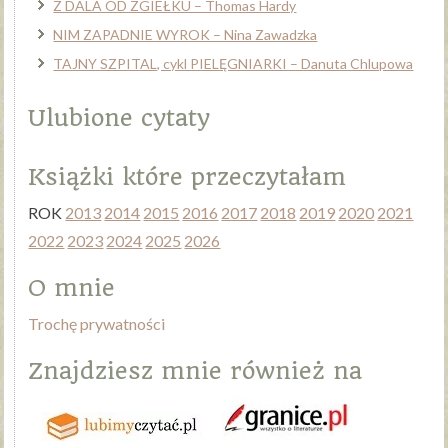
Z DALA OD ZGIEŁKU – Thomas Hardy
NIM ZAPADNIE WYROK – Nina Zawadzka
TAJNY SZPITAL, cykl PIELĘGNIARKI – Danuta Chlupowa
Ulubione cytaty
Książki które przeczytałam
ROK
2013
2014
2015
2016
2017
2018
2019
2020
2021
2022
2023
2024
2025
2026
O mnie
Trochę prywatności
Znajdziesz mnie również na