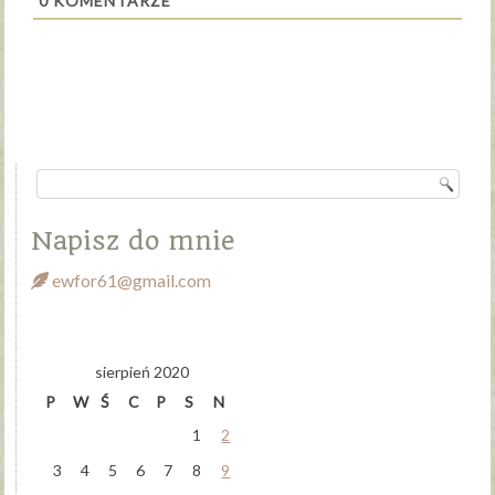
0
KOMENTARZE
Napisz do mnie
ewfor61@gmail.com
sierpień 2020
P
W
Ś
C
P
S
N
1
2
3
4
5
6
7
8
9