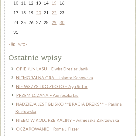
10
11
12
13
14
15
16
17
18
19
20
21
22
23
24
25
26
27
28
29
30
31
« lip
wrz »
Ostatnie wpisy
OPIEKUN LASU – Elwira Dresler-Janik
NIEMORALNA GRA – Jolanta Kosowska
NIE WSZYSTKO ZŁOTO – Aga Sotor
PRZEMILCZANA – Agnieszka Lis
NADZIEJA JEST BLISKO **BRACIA DREKS** – Paulina
Kozłowska
NIEBO W KOLORZE KALINY – Agnieszka Zakrzewska
OCZAROWANIE – Roma J. Fiszer