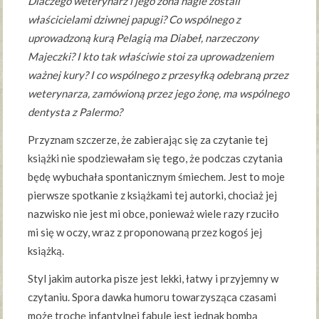
Dlaczego weterynarz i jego żona nagle zostali
właścicielami dziwnej papugi? Co wspólnego z
uprowadzoną kurą Pelagią ma Diabeł, narzeczony
Majeczki? I kto tak właściwie stoi za uprowadzeniem
ważnej kury? I co wspólnego z przesyłką odebraną przez
weterynarza, zamówioną przez jego żonę, ma wspólnego
dentysta z Palermo?
Przyznam szczerze, że zabierając się za czytanie tej
książki nie spodziewałam się tego, że podczas czytania
będę wybuchała spontanicznym śmiechem. Jest to moje
pierwsze spotkanie z książkami tej autorki, chociaż jej
nazwisko nie jest mi obce, ponieważ wiele razy rzuciło
mi się w oczy, wraz z proponowaną przez kogoś jej
książką.
Styl jakim autorka pisze jest lekki, łatwy i przyjemny w
czytaniu. Spora dawka humoru towarzysząca czasami
może trochę infantylnej fabule jest jednak bombą