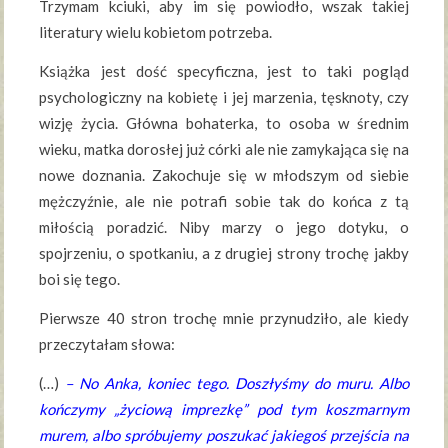
Trzymam kciuki, aby im się powiodło, wszak takiej
literatury wielu kobietom potrzeba.
Książka jest dość specyficzna, jest to taki pogląd
psychologiczny na kobietę i jej marzenia, tęsknoty, czy
wizję życia. Główna bohaterka, to osoba w średnim
wieku, matka dorosłej już córki ale nie zamykająca się na
nowe doznania. Zakochuje się w młodszym od siebie
mężczyźnie, ale nie potrafi sobie tak do końca z tą
miłością poradzić. Niby marzy o jego dotyku, o
spojrzeniu, o spotkaniu, a z drugiej strony trochę jakby
boi się tego.
Pierwsze 40 stron trochę mnie przynudziło, ale kiedy
przeczytałam słowa:
(…)
– No Anka, koniec tego. Doszłyśmy do muru. Albo
kończymy „życiową imprezkę” pod tym koszmarnym
murem, albo spróbujemy poszukać jakiegoś przejścia na