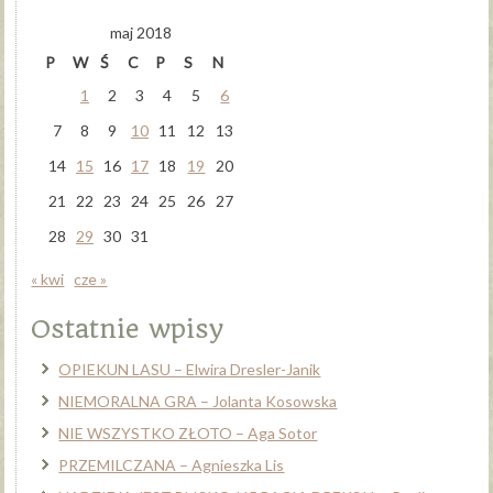
maj 2018
P
W
Ś
C
P
S
N
1
2
3
4
5
6
7
8
9
10
11
12
13
14
15
16
17
18
19
20
21
22
23
24
25
26
27
28
29
30
31
« kwi
cze »
Ostatnie wpisy
OPIEKUN LASU – Elwira Dresler-Janik
NIEMORALNA GRA – Jolanta Kosowska
NIE WSZYSTKO ZŁOTO – Aga Sotor
PRZEMILCZANA – Agnieszka Lis