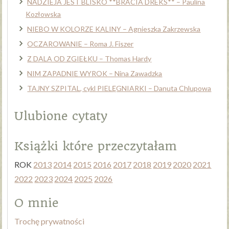
NADZIEJA JEST BLISKO **BRACIA DREKS** – Paulina
Kozłowska
NIEBO W KOLORZE KALINY – Agnieszka Zakrzewska
OCZAROWANIE – Roma J. Fiszer
Z DALA OD ZGIEŁKU – Thomas Hardy
NIM ZAPADNIE WYROK – Nina Zawadzka
TAJNY SZPITAL, cykl PIELĘGNIARKI – Danuta Chlupowa
Ulubione cytaty
Książki które przeczytałam
ROK
2013
2014
2015
2016
2017
2018
2019
2020
2021
2022
2023
2024
2025
2026
O mnie
Trochę prywatności