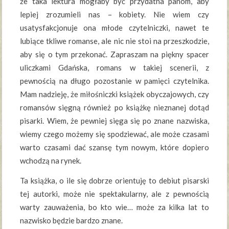
że taka lektura mogłaby być przydatna panom, aby
lepiej zrozumieli nas – kobiety. Nie wiem czy
usatysfakcjonuje ona młode czytelniczki, nawet te
lubiące tkliwe romanse, ale nic nie stoi na przeszkodzie,
aby się o tym przekonać. Zapraszam na piękny spacer
uliczkami Gdańska, romans w takiej scenerii, z
pewnością na długo pozostanie w pamięci czytelnika.
Mam nadzieję, że miłośniczki książek obyczajowych, czy
romansów sięgną również po książkę nieznanej dotąd
pisarki. Wiem, że pewniej sięga się po znane nazwiska,
wiemy czego możemy się spodziewać, ale może czasami
warto czasami dać szansę tym nowym, które dopiero
wchodzą na rynek.
Ta książka, o ile się dobrze orientuję to debiut pisarski
tej autorki, może nie spektakularny, ale z pewnością
warty zauważenia, bo kto wie… może za kilka lat to
nazwisko będzie bardzo znane.