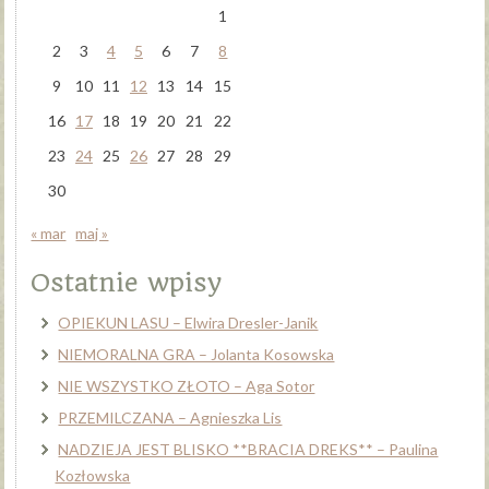
1
2
3
4
5
6
7
8
9
10
11
12
13
14
15
16
17
18
19
20
21
22
23
24
25
26
27
28
29
30
« mar
maj »
Ostatnie wpisy
OPIEKUN LASU – Elwira Dresler-Janik
NIEMORALNA GRA – Jolanta Kosowska
NIE WSZYSTKO ZŁOTO – Aga Sotor
PRZEMILCZANA – Agnieszka Lis
NADZIEJA JEST BLISKO **BRACIA DREKS** – Paulina
Kozłowska