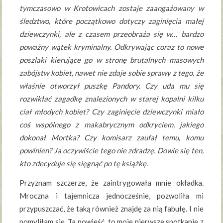
tymczasowo w Krotowicach zostaje zaangażowany w
śledztwo, które początkowo dotyczy zaginięcia małej
dziewczynki, ale z czasem przeobraża się w… bardzo
poważny wątek kryminalny. Odkrywając coraz to nowe
poszlaki kierujące go w stronę brutalnych masowych
zabójstw kobiet, nawet nie zdaje sobie sprawy z tego, że
właśnie otworzył puszkę Pandory. Czy uda mu się
rozwikłać zagadkę znalezionych w starej kopalni kilku
ciał młodych kobiet? Czy zaginięcie dziewczynki miało
coś wspólnego z makabrycznym odkryciem, jakiego
dokonał Mortka? Czy komisarz zaufał temu, komu
powinien? Ja oczywiście tego nie zdradzę. Dowie się ten,
kto zdecyduje się sięgnąć po tę książkę.
Przyznam szczerze, że zaintrygowała mnie okładka.
Mroczna i tajemnicza jednocześnie, pozwoliła mi
przypuszczać, że taką również znajdę za nią fabułę. I nie
pomyliłam się. Ta powieść, to moje pierwsze spotkanie z