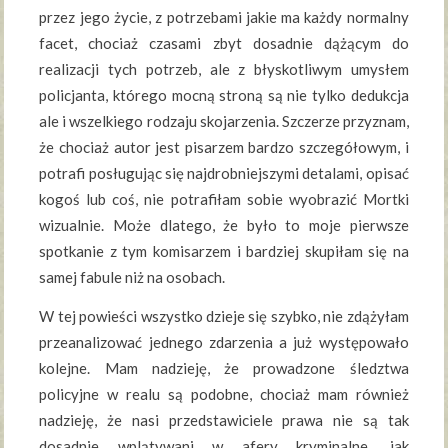
przez jego życie, z potrzebami jakie ma każdy normalny
facet, chociaż czasami zbyt dosadnie dążącym do
realizacji tych potrzeb, ale z błyskotliwym umysłem
policjanta, którego mocną stroną są nie tylko dedukcja
ale i wszelkiego rodzaju skojarzenia. Szczerze przyznam,
że chociaż autor jest pisarzem bardzo szczegółowym, i
potrafi posługując się najdrobniejszymi detalami, opisać
kogoś lub coś, nie potrafiłam sobie wyobrazić Mortki
wizualnie. Może dlatego, że było to moje pierwsze
spotkanie z tym komisarzem i bardziej skupiłam się na
samej fabule niż na osobach.
W tej powieści wszystko dzieje się szybko, nie zdążyłam
przeanalizować jednego zdarzenia a już występowało
kolejne. Mam nadzieję, że prowadzone śledztwa
policyjne w realu są podobne, chociaż mam również
nadzieję, że nasi przedstawiciele prawa nie są tak
dosadnie wplątywani w afery kryminalne, jak