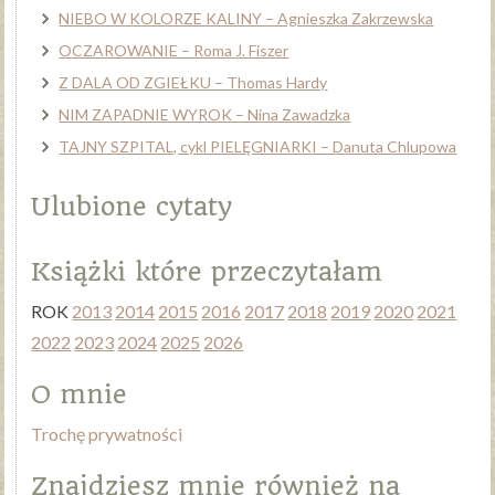
NIEBO W KOLORZE KALINY – Agnieszka Zakrzewska
OCZAROWANIE – Roma J. Fiszer
Z DALA OD ZGIEŁKU – Thomas Hardy
NIM ZAPADNIE WYROK – Nina Zawadzka
TAJNY SZPITAL, cykl PIELĘGNIARKI – Danuta Chlupowa
Ulubione cytaty
Książki które przeczytałam
ROK
2013
2014
2015
2016
2017
2018
2019
2020
2021
2022
2023
2024
2025
2026
O mnie
Trochę prywatności
Znajdziesz mnie również na