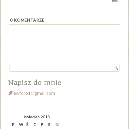
0
KOMENTARZE
Napisz do mnie
ewfor61@gmail.com
kwiecień 2018
P
W
Ś
C
P
S
N