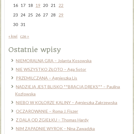
16
17
18
19
20
21
22
23
24
25
26
27
28
29
30
31
« kwi
cze »
Ostatnie wpisy
NIEMORALNA GRA – Jolanta Kosowska
NIE WSZYSTKO ZŁOTO – Aga Sotor
PRZEMILCZANA – Agnieszka Lis
NADZIEJA JEST BLISKO **BRACIA DREKS** – Paulina
Kozłowska
NIEBO W KOLORZE KALINY – Agnieszka Zakrzewska
OCZAROWANIE – Roma J. Fiszer
Z DALA OD ZGIEŁKU – Thomas Hardy
NIM ZAPADNIE WYROK – Nina Zawadzka