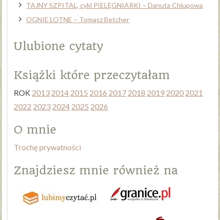
TAJNY SZPITAL, cykl PIELĘGNIARKI – Danuta Chlupowa
OGNIE LOTNE – Tomasz Betcher
Ulubione cytaty
Książki które przeczytałam
ROK
2013
2014
2015
2016
2017
2018
2019
2020
2021
2022
2023
2024
2025
2026
O mnie
Trochę prywatności
Znajdziesz mnie również na