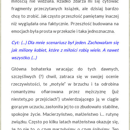
miłością nie widziała. Rzadko zdarza mi się cytować
fragmenty przeczytanych książek, ale dzisiaj bardzo
chcę to zrobić. Jak często przeszłość pamiętamy inaczej
niż wyglądała ona faktycznie. Przeszłość budowana na
emocjach była prosta w przekazie i taka jednoznaczna.
Cyt: (…) Dla mnie scenariusz był jeden. Zachowałam się
jak miliony kobiet, które z miłości robią wiele. A nawet
wszystko. (…)
Główna bohaterka wracając do tych dawnych,
szczęśliwych (?) chwil, zatraca się w swojej ocenie
rzeczywistości, te „motyle” w brzuchu i ta odrobina
romantyzmu ofiarowana przez mężczyznę (już
niestety„po przejściach”) utwierdzającego ją w ciągle
gorącym uczuciu, zasłoniła jej to co zbudowało stabilne,
spokojne życie. Macierzyństwo, małżeństwo i… rutynę
związku. Często po kilku latach małżeństwa okazuje się,
że to nie to, o czym marzyłyśmy, o czym śniłyśmy. Ten