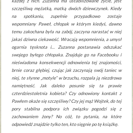
każdej z nich. Zuzanna ma ustabilizowane życie, jest
szczęśliwą mężatką, matką dwóch dziewczynek. Kiedy
na spotkaniu, zupełnie przypadkowo zostaje
wspomniany Paweł, chłopak w którym kiedyś, dawno
temu zakochana była na zabój, zaczyna narastać w niej
jakaś dziwna ciekawość. Wracają wspomnienia, a umysł
ogarnia tęsknota i… Zuzanna postanawia odszukać
swojego byłego chłopaka. Znajduje go na Facebooku i
nieświadoma konsekwencji odnowienia tej znajomości,
brnie coraz głębiej, czując jak zaczynają swój taniec w
niej, te słynne „motyle” w brzuchu, rozpala ją niezdrowa
namiętność. Jak daleko posunie się ta prawie
czterdziestoletnia kobieta? Czy odnowiony kontakt z
Pawłem okaże się szczęśliwy? Czy jej mąż Wojtek, do tej
pory stabilna podpora ich związku pogodzi się z
zachowaniem żony? No cóż, to pytania, na które
odpowiedź znajdzie tylko ten, kto sięgnie po tę książkę.