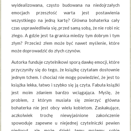
wyidealizowana, często budowana na niedojrzałych
emocjach przeszłość warta jest postawienia
wszystkiego na jedną kartę? Główna bohaterka cały
czas usprawiedliwia się, przed samą sobą, że nie robi nic
złego. A gdzie jest ta granica miedzy tym dobrym i tym
złym? Przecież złem może być nawet myślenie, które
może doprowadzić do złych czynów.
Autorka funduje czytelnikowi sporą dawkę emocji, które
przyczyniły się do tego, że książkę czytałam dosłownie
jednym tchem. I chociaż nie mogę powiedzieć, że jest to
książka lekka, łatwo i szybko się ją czyta. Fabuła książki
jest moim zdaniem bardzo wciągająca. Myślę, że
problem, z którym musiała się zmierzyć główna
bohaterka nie jest obcy wielu kobietom. Zaskakujące,
aczkolwiek trochę niewyjaśnione zakończenie
spowoduje zapewne u niejednej czytelniczki pewien
niedosyt, ale może dzięki temu możemy sobie