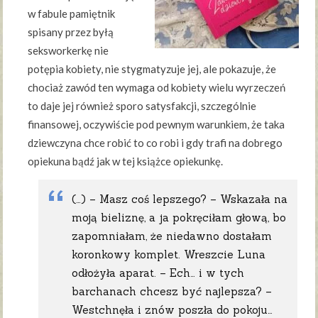
w fabule pamiętnik
spisany przez byłą
seksworkerkę nie
potępia kobiety, nie stygmatyzuje jej, ale pokazuje, że
chociaż zawód ten wymaga od kobiety wielu wyrzeczeń
to daje jej również sporo satysfakcji, szczególnie
finansowej, oczywiście pod pewnym warunkiem, że taka
dziewczyna chce robić to co robi i gdy trafi na dobrego
opiekuna bądź jak w tej książce opiekunkę.
(…) – Masz coś lepszego? – Wskazała na
moją bieliznę, a ja pokręciłam głową, bo
zapomniałam, że niedawno dostałam
koronkowy komplet. Wreszcie Luna
odłożyła aparat. – Ech… i w tych
barchanach chcesz być najlepsza? –
Westchnęła i znów poszła do pokoju…