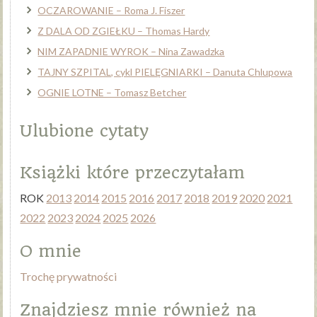
OCZAROWANIE – Roma J. Fiszer
Z DALA OD ZGIEŁKU – Thomas Hardy
NIM ZAPADNIE WYROK – Nina Zawadzka
TAJNY SZPITAL, cykl PIELĘGNIARKI – Danuta Chlupowa
OGNIE LOTNE – Tomasz Betcher
Ulubione cytaty
Książki które przeczytałam
ROK
2013
2014
2015
2016
2017
2018
2019
2020
2021
2022
2023
2024
2025
2026
O mnie
Trochę prywatności
Znajdziesz mnie również na