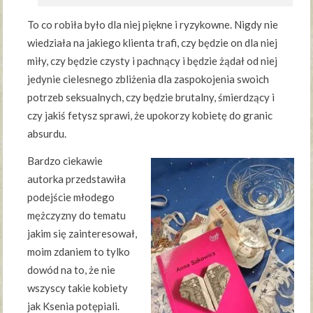
To co robiła było dla niej piękne i ryzykowne. Nigdy nie
wiedziała na jakiego klienta trafi, czy będzie on dla niej
miły, czy będzie czysty i pachnący i będzie żądał od niej
jedynie cielesnego zbliżenia dla zaspokojenia swoich
potrzeb seksualnych, czy będzie brutalny, śmierdzący i
czy jakiś fetysz sprawi, że upokorzy kobietę do granic
absurdu.
Bardzo ciekawie
autorka przedstawiła
podejście młodego
mężczyzny do tematu
jakim się zainteresował,
moim zdaniem to tylko
dowód na to, że nie
wszyscy takie kobiety
jak Ksenia potępiali.