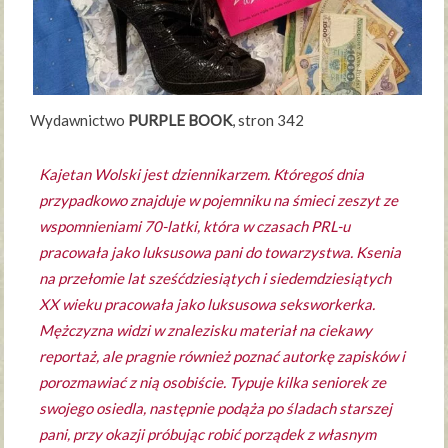
Wydawnictwo
PURPLE BOOK
, stron 342
Kajetan Wolski jest dziennikarzem. Któregoś dnia
przypadkowo znajduje w pojemniku na śmieci zeszyt ze
wspomnieniami 70-latki, która w czasach PRL-u
pracowała jako luksusowa pani do towarzystwa. Ksenia
na przełomie lat sześćdziesiątych i siedemdziesiątych
XX wieku pracowała jako luksusowa seksworkerka.
Mężczyzna widzi w znalezisku materiał na ciekawy
reportaż, ale pragnie również poznać autorkę zapisków i
porozmawiać z nią osobiście. Typuje kilka seniorek ze
swojego osiedla, następnie podąża po śladach starszej
pani, przy okazji próbując robić porządek z własnym