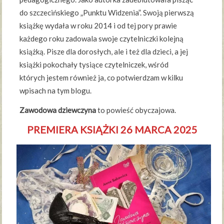
do szczecińskiego „Punktu Widzenia”. Swoją pierwszą
książkę wydała w roku 2014 i od tej pory prawie
każdego roku zadowala swoje czytelniczki kolejną
książką. Pisze dla dorosłych, ale i też dla dzieci, a jej
książki pokochały tysiące czytelniczek, wśród
których jestem również ja, co potwierdzam w kilku
wpisach na tym blogu.
Zawodowa dziewczyna
to powieść obyczajowa.
PREMIERA KSIĄŻKI 26 MARCA 2025