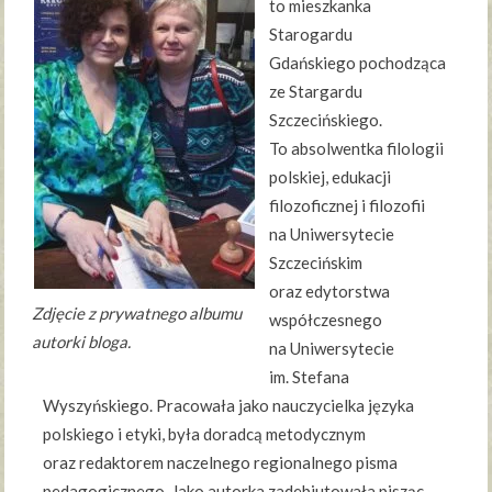
to mieszkanka
Starogardu
Gdańskiego pochodząca
ze Stargardu
Szczecińskiego.
To absolwentka filologii
polskiej, edukacji
filozoficznej i filozofii
na Uniwersytecie
Szczecińskim
oraz edytorstwa
Zdjęcie z prywatnego albumu
współczesnego
autorki bloga.
na Uniwersytecie
im. Stefana
Wyszyńskiego. Pracowała jako nauczycielka języka
polskiego i etyki, była doradcą metodycznym
oraz redaktorem naczelnego regionalnego pisma
pedagogicznego. Jako autorka zadebiutowała pisząc