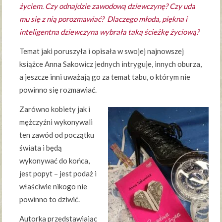
życiem. Czy odnajdzie zawodową dziewczynę? Czy uda
mu się z nią porozmawiać? Dlaczego młoda, piękna i
inteligentna dziewczyna wybrała taką ścieżkę życiową?
Temat jaki poruszyła i opisała w swojej najnowszej
książce Anna Sakowicz jednych intryguje, innych oburza,
a jeszcze inni uważają go za temat tabu, o którym nie
powinno się rozmawiać.
Zarówno kobiety jak i
mężczyźni wykonywali
ten zawód od początku
świata i będą
wykonywać do końca,
jest popyt – jest podaż i
właściwie nikogo nie
powinno to dziwić.
Autorka przedstawiając