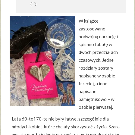
(…)
W książce
zastosowano
podwójną narrację i
spisano fabułę w
dwóch przedziałach
czasowych. Jedne
rozdziały zostały
napisane w osobie
trzeciej, a inne
napisane
pamiętnikowo – w
osobie pierwszej.
Lata 60-te i 70-te nie były łatwe, szczególnie dla
młodych kobiet, które chciały skorzystać z życia. Szara
myszka mogła jedynie przeżyć tę swoją młodość stojąc