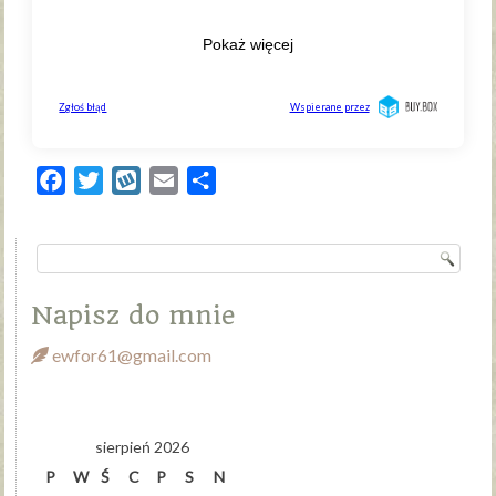
Facebook
Twitter
Wykop
Email
Share
Napisz do mnie
ewfor61@gmail.com
sierpień 2026
P
W
Ś
C
P
S
N