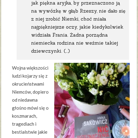
jak piękna aryjka, by przeznaczono ją
na wywózkę w głąb Rzeszy, nie dało się
z niej zrobić Niemki, choć miała
najpiękniejsze oczy, jakie kiedykolwiek
widziała Frania. Żadna porządna
niemiecka rodzina nie weźmie takiej
dziewczynki. (…)
Wojna większości
ludzi kojarzy się z
okrucieństwami
Niemców, dopiero
od niedawna
głośno mówi się o
koszmarach,
tragediach i
bestialstwie jakie