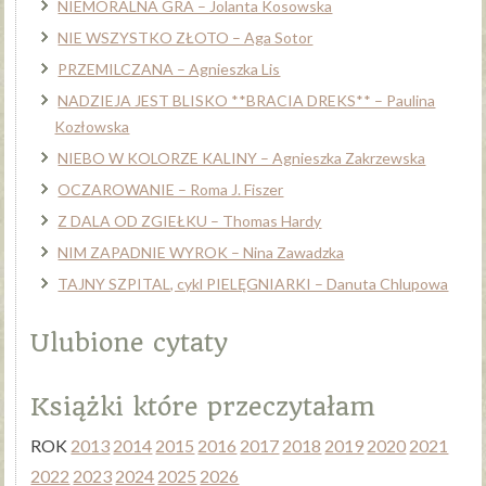
NIEMORALNA GRA – Jolanta Kosowska
NIE WSZYSTKO ZŁOTO – Aga Sotor
PRZEMILCZANA – Agnieszka Lis
NADZIEJA JEST BLISKO **BRACIA DREKS** – Paulina
Kozłowska
NIEBO W KOLORZE KALINY – Agnieszka Zakrzewska
OCZAROWANIE – Roma J. Fiszer
Z DALA OD ZGIEŁKU – Thomas Hardy
NIM ZAPADNIE WYROK – Nina Zawadzka
TAJNY SZPITAL, cykl PIELĘGNIARKI – Danuta Chlupowa
Ulubione cytaty
Książki które przeczytałam
ROK
2013
2014
2015
2016
2017
2018
2019
2020
2021
2022
2023
2024
2025
2026