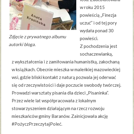
w roku 2015
powieścią „Finezja
uczuć” i od tej pory
wydała ponad 30
Zdjęcie z prywatnego albumu
powieści.
autorki bloga.
Z pochodzenia jest
sochaczewianką,
z wykształcenia i z zamiłowania humanistką, zakochaną
w książkach. Obecnie mieszka w maleńkiej mazowieckiej
wsi, gdzie bliski kontakt z naturą pozwala jej oderwać
się od rzeczywistości i daje poczucie swobody twórczej.
Prowadzi warsztaty pisania dla dzieci „Pisaninka”.
Przez wiele lat współpracowała z lokalnym
stowarzyszeniem działającym na rzecz rozwoju
mieszkańców gminy Baranów. Zainicjowała akcję
#PożyczPrzeczytajPoleć.