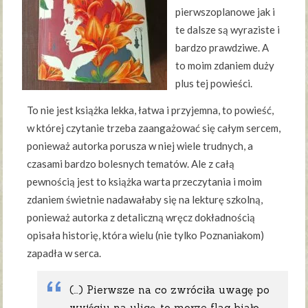
pierwszoplanowe jak i
te dalsze są wyraziste i
bardzo prawdziwe. A
to moim zdaniem duży
plus tej powieści.
To nie jest książka lekka, łatwa i przyjemna, to powieść,
w której czytanie trzeba zaangażować się całym sercem,
ponieważ autorka porusza w niej wiele trudnych, a
czasami bardzo bolesnych tematów. Ale z całą
pewnością jest to książka warta przeczytania i moim
zdaniem świetnie nadawałaby się na lekturę szkolną,
ponieważ autorka z detaliczną wręcz dokładnością
opisała historię, która wielu (nie tylko Poznaniakom)
zapadła w serca.
(…) Pierwsze na co zwróciła uwagę po
wyjściu na ulicę, to morze flag biało-