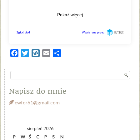
Facebook
Twitter
Wykop
Email
Share
Napisz do mnie
ewfor61@gmail.com
sierpień 2026
P
W
Ś
C
P
S
N