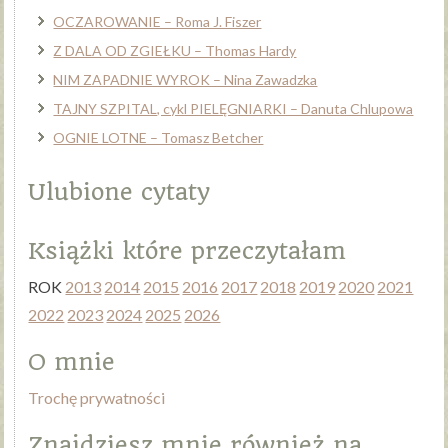
OCZAROWANIE – Roma J. Fiszer
Z DALA OD ZGIEŁKU – Thomas Hardy
NIM ZAPADNIE WYROK – Nina Zawadzka
TAJNY SZPITAL, cykl PIELĘGNIARKI – Danuta Chlupowa
OGNIE LOTNE – Tomasz Betcher
Ulubione cytaty
Książki które przeczytałam
ROK
2013
2014
2015
2016
2017
2018
2019
2020
2021
2022
2023
2024
2025
2026
O mnie
Trochę prywatności
Znajdziesz mnie również na