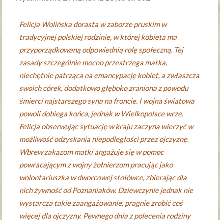
Felicja Wolińska dorasta w zaborze pruskim w
tradycyjnej polskiej rodzinie, w której kobieta ma
przyporządkowaną odpowiednią rolę społeczną. Tej
zasady szczególnie mocno przestrzega matka,
niechętnie patrząca na emancypację kobiet, a zwłaszcza
swoich córek, dodatkowo głęboko zraniona z powodu
śmierci najstarszego syna na froncie. I wojna światowa
powoli dobiega końca, jednak w Wielkopolsce wrze.
Felicja obserwując sytuację w kraju zaczyna wierzyć w
możliwość odzyskania niepodległości przez ojczyznę.
Wbrew zakazom matki angażuje się w pomoc
powracającym z wojny żołnierzom pracując jako
wolontariuszka w dworcowej stołówce, zbierając dla
nich żywność od Poznaniaków. Dziewczynie jednak nie
wystarcza takie zaangażowanie, pragnie zrobić coś
więcej dla ojczyzny. Pewnego dnia z polecenia rodziny