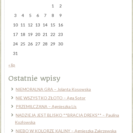
1
2
3
4
5
6
7
8
9
10
11
12
13
14
15
16
17
18
19
20
21
22
23
24
25
26
27
28
29
30
31
« lip
Ostatnie wpisy
NIEMORALNA GRA – Jolanta Kosowska
NIE WSZYSTKO ZŁOTO – Aga Sotor
PRZEMILCZANA – Agnieszka Lis
NADZIEJA JEST BLISKO **BRACIA DREKS** – Paulina
Kozłowska
NIEBO W KOLORZE KALINY – Agnieszka Zakrzewska