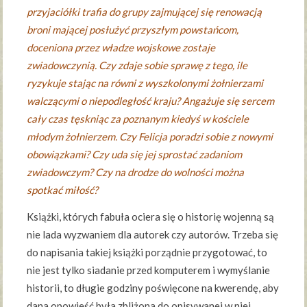
przyjaciółki trafia do grupy zajmującej się renowacją
broni mającej posłużyć przyszłym powstańcom,
doceniona przez władze wojskowe zostaje
zwiadowczynią. Czy zdaje sobie sprawę z tego, ile
ryzykuje stając na równi z wyszkolonymi żołnierzami
walczącymi o niepodległość kraju? Angażuje się sercem
cały czas tęskniąc za poznanym kiedyś w kościele
młodym żołnierzem. Czy Felicja poradzi sobie z nowymi
obowiązkami? Czy uda się jej sprostać zadaniom
zwiadowczym? Czy na drodze do wolności można
spotkać miłość?
Książki, których fabuła ociera się o historię wojenną są
nie lada wyzwaniem dla autorek czy autorów. Trzeba się
do napisania takiej książki porządnie przygotować, to
nie jest tylko siadanie przed komputerem i wymyślanie
historii, to długie godziny poświęcone na kwerendę, aby
dana opowieść była zbliżona do opisywanej w niej