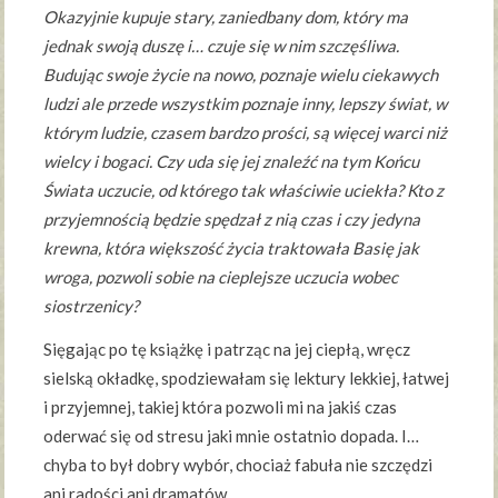
Okazyjnie kupuje stary, zaniedbany dom, który ma
jednak swoją duszę i… czuje się w nim szczęśliwa.
Budując swoje życie na nowo, poznaje wielu ciekawych
ludzi ale przede wszystkim poznaje inny, lepszy świat, w
którym ludzie, czasem bardzo prości, są więcej warci niż
wielcy i bogaci. Czy uda się jej znaleźć na tym Końcu
Świata uczucie, od którego tak właściwie uciekła? Kto z
przyjemnością będzie spędzał z nią czas i czy jedyna
krewna, która większość życia traktowała Basię jak
wroga, pozwoli sobie na cieplejsze uczucia wobec
siostrzenicy?
Sięgając po tę książkę i patrząc na jej ciepłą, wręcz
sielską okładkę, spodziewałam się lektury lekkiej, łatwej
i przyjemnej, takiej która pozwoli mi na jakiś czas
oderwać się od stresu jaki mnie ostatnio dopada. I…
chyba to był dobry wybór, chociaż fabuła nie szczędzi
ani radości ani dramatów.