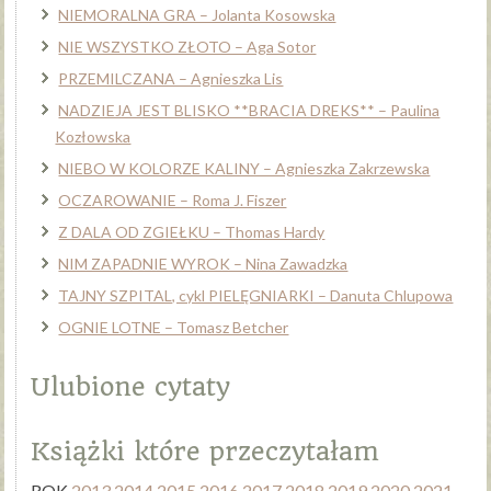
NIEMORALNA GRA – Jolanta Kosowska
NIE WSZYSTKO ZŁOTO – Aga Sotor
PRZEMILCZANA – Agnieszka Lis
NADZIEJA JEST BLISKO **BRACIA DREKS** – Paulina
Kozłowska
NIEBO W KOLORZE KALINY – Agnieszka Zakrzewska
OCZAROWANIE – Roma J. Fiszer
Z DALA OD ZGIEŁKU – Thomas Hardy
NIM ZAPADNIE WYROK – Nina Zawadzka
TAJNY SZPITAL, cykl PIELĘGNIARKI – Danuta Chlupowa
OGNIE LOTNE – Tomasz Betcher
Ulubione cytaty
Książki które przeczytałam
ROK
2013
2014
2015
2016
2017
2018
2019
2020
2021