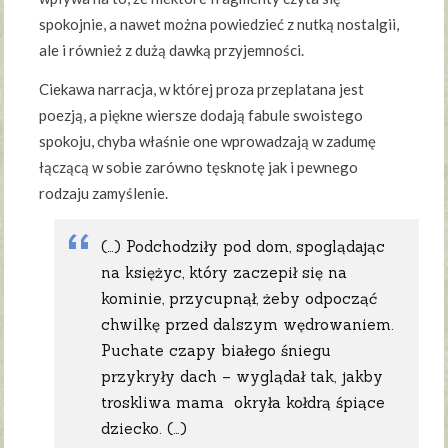
spokojnie, a nawet można powiedzieć z nutką nostalgii,
ale i również z dużą dawką przyjemności.
Ciekawa narracja, w której proza przeplatana jest
poezją, a piękne wiersze dodają fabule swoistego
spokoju, chyba właśnie one wprowadzają w zadumę
łączącą w sobie zarówno tęsknotę jak i pewnego
rodzaju zamyślenie.
(…) Podchodziły pod dom, spoglądając
na księżyc, który zaczepił się na
kominie, przycupnął, żeby odpocząć
chwilkę przed dalszym wędrowaniem.
Puchate czapy białego śniegu
przykryły dach – wyglądał tak, jakby
troskliwa mama okryła kołdrą śpiące
dziecko. (…)