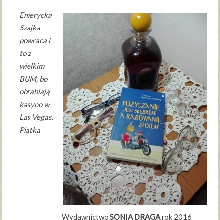
Emerycka
Szajka
powraca i
to z
wielkim
BUM, bo
obrabiają
kasyno w
Las Vegas.
Piątka
Wydawnictwo
SONIA DRAGA
rok 2016