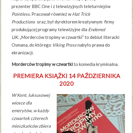
prezenter BBC One i z telewizyjnych teleturniejów
Pointless
. Pracował również w
Hat Trick
Productions
oraz, był dyrektorem kreatywnym firmy
produkującej programy telewizyjne dla
Endemol
UK
. „Morderców tropimy w czwartki” to debiut literacki
Osmana, do którego
Viking Press
nabyło prawa do
ekranizacji.
Morderców tropimy w czwartki
to komedia kryminalna.
PREMIERA KSIĄŻKI 14 PAŹDZIERNIKA
2020
W Kent, luksusowej
wiosce dla
emerytów, w każdy
czwartek czterech
mieszkańców zbiera