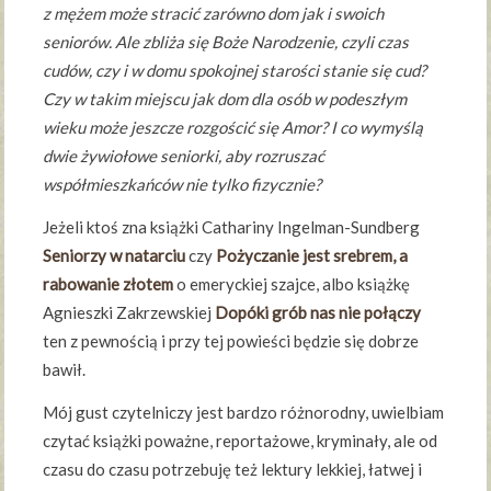
z mężem może stracić zarówno dom jak i swoich
seniorów. Ale zbliża się Boże Narodzenie, czyli czas
cudów, czy i w domu spokojnej starości stanie się cud?
Czy w takim miejscu jak dom dla osób w podeszłym
wieku może jeszcze rozgościć się Amor? I co wymyślą
dwie żywiołowe seniorki, aby rozruszać
współmieszkańców nie tylko fizycznie?
Jeżeli ktoś zna książki Cathariny Ingelman-Sundberg
Seniorzy w natarciu
czy
Pożyczanie jest srebrem, a
rabowanie złotem
o emeryckiej szajce, albo książkę
Agnieszki Zakrzewskiej
Dopóki grób nas nie połączy
ten z pewnością i przy tej powieści będzie się dobrze
bawił.
Mój gust czytelniczy jest bardzo różnorodny, uwielbiam
czytać książki poważne, reportażowe, kryminały, ale od
czasu do czasu potrzebuję też lektury lekkiej, łatwej i