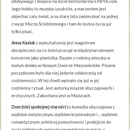
zdobywając I miejsce na liście bestsellerów EMPIK.com.
Jego hobby to muzyka i podróże, a marzeniem jest
objechać cały świat, a na stare lata zamieszkać na jednej
z wysp Morza Śródziemnego i tam do końca życia już
tylko pisać.
Anna Kasiuk
z wykształcenia jest magistrem
ubezpieczeń, na co dzień pracuje w międzynarodowym
koncernie jako planistka. Razem z rodziną mieszka w
małym domku w Nowym Dworze Mazowieckim. Pisanie
początkowo było dla niej jedynie odskocznią od
codzienności. W tej chwili wpisało się już w jej
codzienny rytuał. Jest autorką książek obyczajowych i
erotycznych. Zakochana jest w Mazurach.
Dom (nie) spokojnej starości
to komedia obyczajowa z
wątkiem świątecznym, wątkiem kryminalnym i… wątkiem
romantycznym, w której pomysłowość i podejście do
życia niektórych seniorów momentami graniczy z