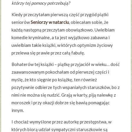
którzy tej pomocy potrzebują?
Kiedy przeczytałam pierwszą część przygód piątki
seniorów
Seniorzy w natarciu
, obiecałam sobie, że
każdą następną przeczytam obowiązkowo. Uwielbiam
komedie kryminalne, a ta jest wyjątkowo zabawna i
uwielbiam takie książki, w których optymizm życiowy
przelewa się prawie przez całą fabułę.
Bohaterów tej książki – piątkę przyjaciół w wieku… dość
zaawansowanym pokochałam od pierwszej części i
myślę, że kto sięgnie po książkę, ten również
pozytywnie odbierze tych wspaniałych staruszków, bo z
nimi nie można się nudzić. Grają w karty, piją nalewkę z
moroszek i przy okazji dobrze się bawią pomagając
innym.
I chociaż wymyślone przez autorkę przestępstwa, w
których biorą udział sympatyczni staruszkowie są