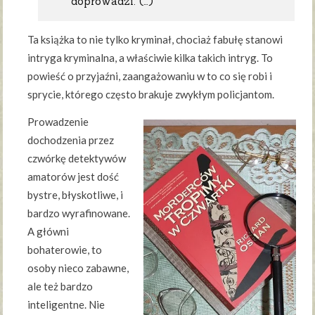
doprowadzi. (…)
Ta książka to nie tylko kryminał, chociaż fabułę stanowi
intryga kryminalna, a właściwie kilka takich intryg. To
powieść o przyjaźni, zaangażowaniu w to co się robi i
sprycie, którego często brakuje zwykłym policjantom.
Prowadzenie
dochodzenia przez
czwórkę detektywów
amatorów jest dość
bystre, błyskotliwe, i
bardzo wyrafinowane.
A główni
bohaterowie, to
osoby nieco zabawne,
ale też bardzo
inteligentne. Nie