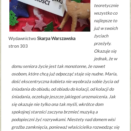
teoretycznie
wszystko co
najlepsze to
już w swoich
życiach
Wydawnictwo
Skarpa Warszawska
przeżyły.
stron 303
Okazuje się
jednak, że w
domu seniora życie jest tak monotonne, że nawet
osobom, które chcą już odpocząć staje się nudne. Maria,
dość ekscentryczna kobieta nie wyobraża sobie życia od
śniadania do obiadu, od obiadu do kolacji, od kolacji do
śniadania, oczekuje jeszcze jakiegoś urozmaicenia. Jak
się okazuje nie tylko ona tak myśli, wkrótce dom
spokojnej starości zaczyna brzmieć muzyką a
podopieczni żyć rozrywkami. Niestety nad domem wisi
groźba zamknięcia, ponieważ właścicielka rozwodząc się