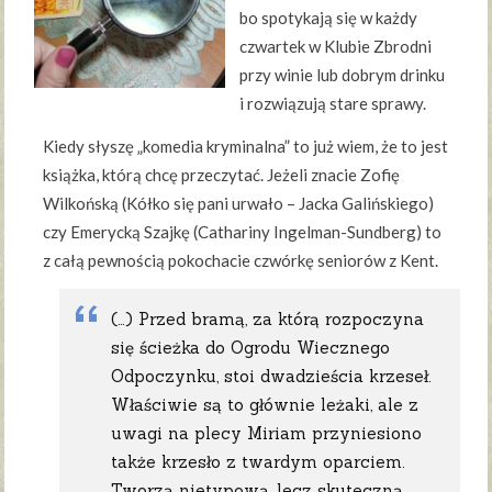
bo spotykają się w każdy
czwartek w Klubie Zbrodni
przy winie lub dobrym drinku
i rozwiązują stare sprawy.
Kiedy słyszę „komedia kryminalna” to już wiem, że to jest
książka, którą chcę przeczytać. Jeżeli znacie Zofię
Wilkońską (Kółko się pani urwało – Jacka Galińskiego)
czy Emerycką Szajkę (Cathariny Ingelman-Sundberg) to
z całą pewnością pokochacie czwórkę seniorów z Kent.
(…) Przed bramą, za którą rozpoczyna
się ścieżka do Ogrodu Wiecznego
Odpoczynku, stoi dwadzieścia krzeseł.
Właściwie są to głównie leżaki, ale z
uwagi na plecy Miriam przyniesiono
także krzesło z twardym oparciem.
Tworzą nietypową, lecz skuteczną