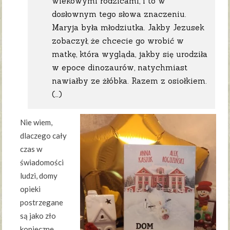
wiekowymi rodzicami, i to w
dosłownym tego słowa znaczeniu.
Maryja była młodziutka. Jakby Jezusek
zobaczył, że chcecie go wrobić w
matkę, która wygląda, jakby się urodziła
w epoce dinozaurów, natychmiast
nawiałby ze żłóbka. Razem z osiołkiem.
(…)
Nie wiem,
dlaczego cały
czas w
świadomości
ludzi, domy
opieki
postrzegane
są jako zło
konieczne,