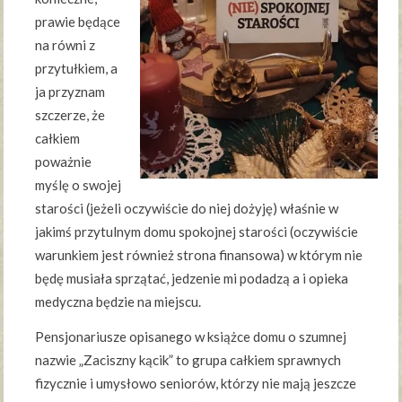
prawie będące
na równi z
przytułkiem, a
ja przyznam
szczerze, że
całkiem
poważnie
myślę o swojej
starości (jeżeli oczywiście do niej dożyję) właśnie w
jakimś przytulnym domu spokojnej starości (oczywiście
warunkiem jest również strona finansowa) w którym nie
będę musiała sprzątać, jedzenie mi podadzą a i opieka
medyczna będzie na miejscu.
Pensjonariusze opisanego w książce domu o szumnej
nazwie „Zaciszny kącik” to grupa całkiem sprawnych
fizycznie i umysłowo seniorów, którzy nie mają jeszcze