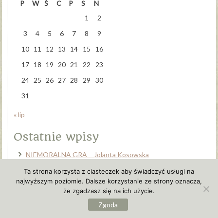
P
W
Ś
C
P
S
N
1
2
3
4
5
6
7
8
9
10
11
12
13
14
15
16
17
18
19
20
21
22
23
24
25
26
27
28
29
30
31
« lip
Ostatnie wpisy
NIEMORALNA GRA – Jolanta Kosowska
NIE WSZYSTKO ZŁOTO – Aga Sotor
Ta strona korzysta z ciasteczek aby świadczyć usługi na
najwyższym poziomie. Dalsze korzystanie ze strony oznacza,
PRZEMILCZANA – Agnieszka Lis
że zgadzasz się na ich użycie.
NADZIEJA JEST BLISKO **BRACIA DREKS** – Paulina
Zgoda
Kozłowska