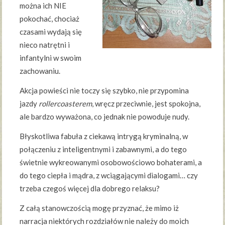
można ich NIE
pokochać, chociaż
czasami wydają się
nieco natrętni i
infantylni w swoim
zachowaniu.
Akcja powieści nie toczy się szybko, nie przypomina
jazdy
rollercoasterem
, wręcz przeciwnie, jest spokojna,
ale bardzo wyważona, co jednak nie powoduje nudy.
Błyskotliwa fabuła z ciekawą intrygą kryminalną, w
połączeniu z inteligentnymi i zabawnymi, a do tego
świetnie wykreowanymi osobowościowo bohaterami, a
do tego ciepła i mądra, z wciągającymi dialogami… czy
trzeba czegoś więcej dla dobrego relaksu?
Z całą stanowczością mogę przyznać, że mimo iż
narracja niektórych rozdziałów nie należy do moich