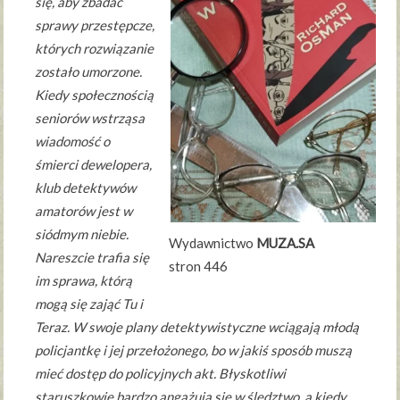
się, aby zbadać
sprawy przestępcze,
których rozwiązanie
zostało umorzone.
Kiedy społecznością
seniorów wstrząsa
wiadomość o
śmierci dewelopera,
klub detektywów
amatorów jest w
siódmym niebie.
Wydawnictwo
MUZA.SA
Nareszcie trafia się
stron 446
im sprawa, którą
mogą się zająć Tu i
Teraz. W swoje plany detektywistyczne wciągają młodą
policjantkę i jej przełożonego, bo w jakiś sposób muszą
mieć dostęp do policyjnych akt. Błyskotliwi
staruszkowie bardzo angażują się w śledztwo, a kiedy