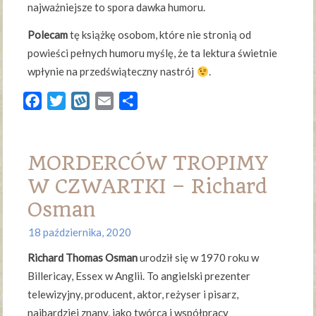
najważniejsze to spora dawka humoru.
Polecam
tę książkę osobom, które nie stronią od
powieści pełnych humoru myślę, że ta lektura świetnie
wpłynie na przedświąteczny nastrój
.
Facebook
Twitter
Wykop
Email
Share
MORDERCÓW TROPIMY
W CZWARTKI – Richard
Osman
18 października, 2020
Richard Thomas Osman
urodził się w 1970 roku w
Billericay, Essex w Anglii. To angielski prezenter
telewizyjny, producent, aktor, reżyser i pisarz,
najbardziej znany, jako twórca i współpracy