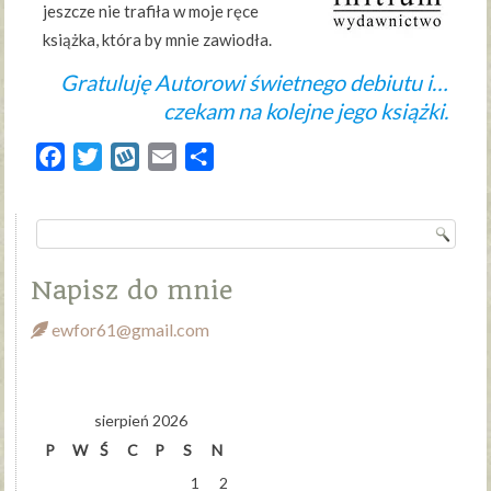
jeszcze nie trafiła w moje ręce
książka, która by mnie zawiodła.
Gratuluję Autorowi świetnego debiutu i…
czekam na kolejne jego książki.
Facebook
Twitter
Wykop
Email
Share
Napisz do mnie
ewfor61@gmail.com
sierpień 2026
P
W
Ś
C
P
S
N
1
2