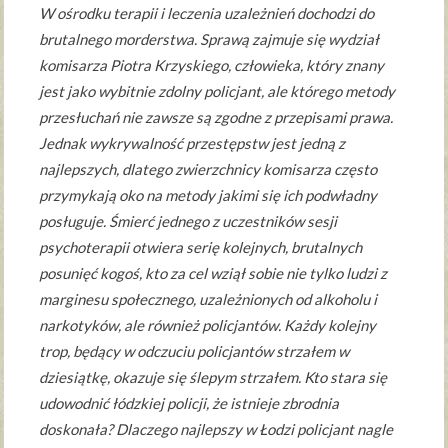
W ośrodku terapii i leczenia uzależnień dochodzi do
brutalnego morderstwa. Sprawą zajmuje się wydział
komisarza Piotra Krzyskiego, człowieka, który znany
jest jako wybitnie zdolny policjant, ale którego metody
przesłuchań nie zawsze są zgodne z przepisami prawa.
Jednak wykrywalność przestępstw jest jedną z
najlepszych, dlatego zwierzchnicy komisarza często
przymykają oko na metody jakimi się ich podwładny
posługuje. Śmierć jednego z uczestników sesji
psychoterapii otwiera serię kolejnych, brutalnych
posunięć kogoś, kto za cel wziął sobie nie tylko ludzi z
marginesu społecznego, uzależnionych od alkoholu i
narkotyków, ale również policjantów. Każdy kolejny
trop, będący w odczuciu policjantów strzałem w
dziesiątkę, okazuje się ślepym strzałem. Kto stara się
udowodnić łódzkiej policji, że istnieje zbrodnia
doskonała? Dlaczego najlepszy w Łodzi policjant nagle