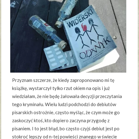
Przyznam szczerze, że kiedy zaproponowano mi tę
książkę, wystarczył tylko rzut okiem na opis i już
wiedziałam, że nie będę żałowała decyzji przeczytania
tego kryminału. Wielu ludzi podchodzi do debiutów
pisarskich ostrożnie, często myśląc, że czym może go
zaskoczyć ktoś, kto dopiero zaczyna przygodę z
pisaniem. I to jest błąd, bo często czyjś debiut jest po
stokroć lepszy od n-tej powieści znanego w świecie