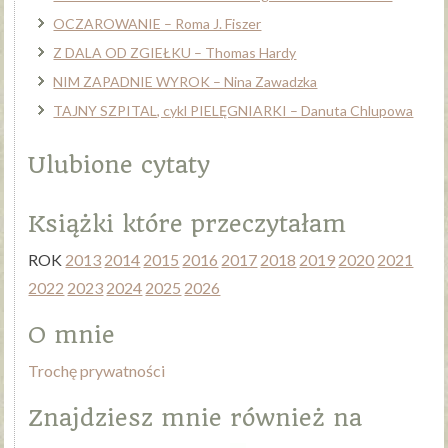
OCZAROWANIE – Roma J. Fiszer
Z DALA OD ZGIEŁKU – Thomas Hardy
NIM ZAPADNIE WYROK – Nina Zawadzka
TAJNY SZPITAL, cykl PIELĘGNIARKI – Danuta Chlupowa
Ulubione cytaty
Książki które przeczytałam
ROK
2013
2014
2015
2016
2017
2018
2019
2020
2021
2022
2023
2024
2025
2026
O mnie
Trochę prywatności
Znajdziesz mnie również na