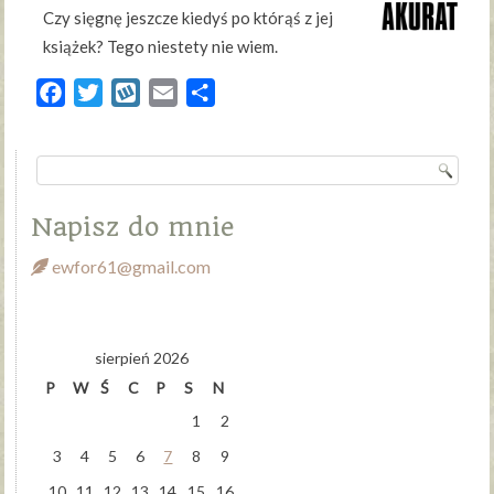
Czy sięgnę jeszcze kiedyś po którąś z jej
książek? Tego niestety nie wiem.
Facebook
Twitter
Wykop
Email
Share
Napisz do mnie
ewfor61@gmail.com
sierpień 2026
P
W
Ś
C
P
S
N
1
2
3
4
5
6
7
8
9
10
11
12
13
14
15
16