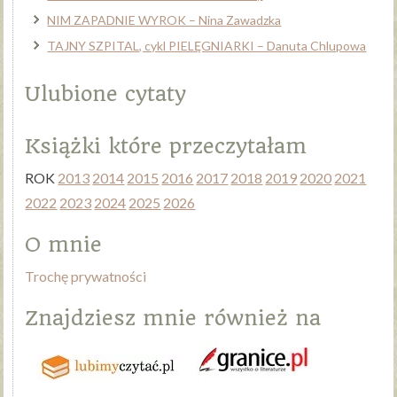
NIM ZAPADNIE WYROK – Nina Zawadzka
TAJNY SZPITAL, cykl PIELĘGNIARKI – Danuta Chlupowa
Ulubione cytaty
Książki które przeczytałam
ROK
2013
2014
2015
2016
2017
2018
2019
2020
2021
2022
2023
2024
2025
2026
O mnie
Trochę prywatności
Znajdziesz mnie również na