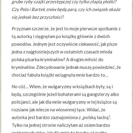
grube ryby szajki przestępczej czy tylko złapią płotki?
Czy Pola i Bartek znów będą parą, czy ich związek okaże
się jednak bez przyszłości?
Przyznam szczerze, że jest to moje pierwsze spotkanie z
tą autorką i sięgnęłam po książkę głównie z dwóch
powodów. Jednym jest oczywiście ciekawość, jak pisze
jedna z najgłośniejszych w ostatnich czasach młoda
polska pisarka kryminałów? A drugim miłość do
kryminałów. Zdecydowanie jednak muszę powiedzieć, że
chociaż fabuła książki wciągnęła mnie bardzo to…
No cóż… Wiem, że wulgaryzmy w książkach były, są i
będą, szczególnie jeżeli bohaterami są gangsterzy albo
policjanci, ale jak dla mnie wulgaryzmy w tej książce są
rozsiane jak mlecze na wiosennej łące. Widać, że
autorka jest bardzo zaznajomiona z „polską łaciną”.
Tylko na jednej stronie naliczyłam aż osiem bardzo
wulgarnych słów. Jak dla mnie to trochę aż nadto.