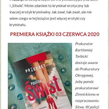
i „Sitwie”. Moim zdaniem to kryminał erotyczny lub
inaczej erotyk kryminalny. Jak zwał, tak zwał, ale nie
wiem czego w tej książce jest więcej erotyki czy
kryminału.
PREMIERA KSIĄŻKI 03 CZERWCA 2020
Prokurator
Bartłomiej
Torbicki
dostaje awans
do Prokuratury
Okręgowej,
żeby pomóc
prokuratorowi
Zimnickiemu w
rozpracowaniu
Sitwy. W policji