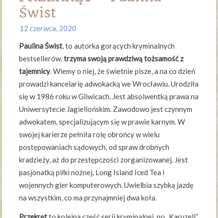
Świst
12 czerwca, 2020
Paulina Świst
, to autorka gorących kryminalnych
bestsellerów,
trzyma swoją prawdziwą tożsamość z
tajemnicy
. Wiemy o niej, że świetnie pisze, a na co dzień
prowadzi kancelarię adwokacką we Wrocławiu. Urodziła
się w 1986 roku w Gliwicach. Jest absolwentką prawa na
Uniwersytecie Jagiellońskim. Zawodowo jest czynnym
adwokatem, specjalizującym się w prawie karnym. W
swojej karierze pełniła rolę obrońcy w wielu
postępowaniach sądowych, od spraw drobnych
kradzieży, aż do przestępczości zorganizowanej. Jest
pasjonatką piłki nożnej, Long Island Iced Tea i
wojennych gier komputerowych. Uwielbia szybką jazdę
na wszystkim, co ma przynajmniej dwa koła.
Przekręt
to kolejna część serii kryminalnej, po „Karuzeli”