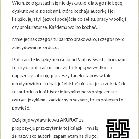
Wiem, że o gustach się nie dyskutuje, dlatego nie będę
dyskutowała z osobami, które kochają autorkę i jej
książki, jej styl, język i podejście do seksu, pracy w policji
czy prokuraturze. Każdemu wolno kochać…
Mnie jednak czegoś tu bardzo brakowało, i czegoś było
zdecydowanie za dużo.
Polecam tę książkę miłośnikom Pauliny Świst, chociaż im
to chyba polecać nie muszę, bo kupią wszystko co
napisze i gratuluję jej rzeszy fanek i fanów w tak
młodym wieku. Jednak jeżeli ktoś nie zna jeszcze książek
tej autorki, a lubi historie kryminalne w połączeniu z
ostrym językiem i zadziornym seksem, to im polecam tę
powieść.
Dziękuję wydawnictwu
AKURAT
za
propozycję przeczytania tej książki i myślę,
że nazwisko autorki zapamiętam na długo.