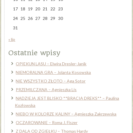
17
18
19
20
21
22
23
24
25
26
27
28
29
30
31
« lip
Ostatnie wpisy
OPIEKUN LASU – Elwira Dresler-Janik
NIEMORALNA GRA – Jolanta Kosowska
NIE WSZYSTKO ZŁOTO – Aga Sotor
PRZEMILCZANA – Agnieszka Lis
NADZIEJA JEST BLISKO **BRACIA DREKS** – Paulina
Kozłowska
NIEBO W KOLORZE KALINY – Agnieszka Zakrzewska
OCZAROWANIE – Roma J. Fiszer
Z DALA OD ZGIEŁKU – Thomas Hardy