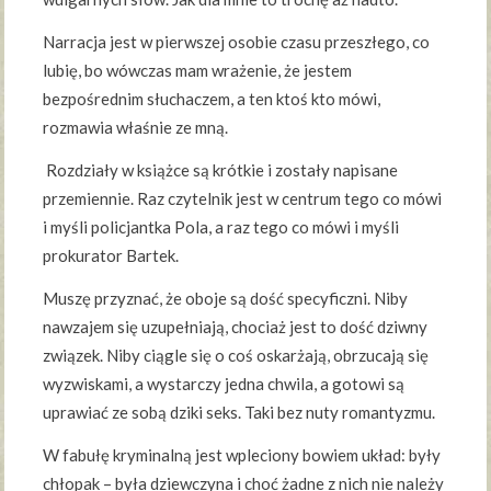
Narracja jest w pierwszej osobie czasu przeszłego, co
lubię, bo wówczas mam wrażenie, że jestem
bezpośrednim słuchaczem, a ten ktoś kto mówi,
rozmawia właśnie ze mną.
Rozdziały w książce są krótkie i zostały napisane
przemiennie. Raz czytelnik jest w centrum tego co mówi
i myśli policjantka Pola, a raz tego co mówi i myśli
prokurator Bartek.
Muszę przyznać, że oboje są dość specyficzni. Niby
nawzajem się uzupełniają, chociaż jest to dość dziwny
związek. Niby ciągle się o coś oskarżają, obrzucają się
wyzwiskami, a wystarczy jedna chwila, a gotowi są
uprawiać ze sobą dziki seks. Taki bez nuty romantyzmu.
W fabułę kryminalną jest wpleciony bowiem układ: były
chłopak – była dziewczyna i choć żadne z nich nie należy