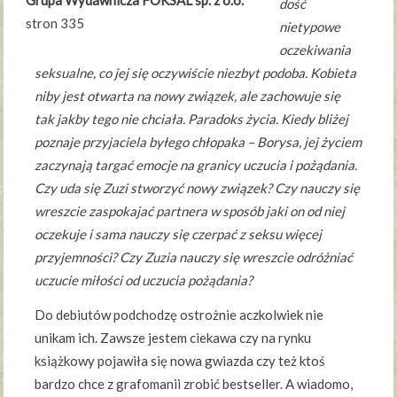
Grupa Wydawnicza FOKSAL sp. z o.o.
dość
stron 335
nietypowe
oczekiwania
seksualne, co jej się oczywiście niezbyt podoba. Kobieta
niby jest otwarta na nowy związek, ale zachowuje się
tak jakby tego nie chciała. Paradoks życia. Kiedy bliżej
poznaje przyjaciela byłego chłopaka – Borysa, jej życiem
zaczynają targać emocje na granicy uczucia i pożądania.
Czy uda się Zuzi stworzyć nowy związek? Czy nauczy się
wreszcie zaspokajać partnera w sposób jaki on od niej
oczekuje i sama nauczy się czerpać z seksu więcej
przyjemności? Czy Zuzia nauczy się wreszcie odróżniać
uczucie miłości od uczucia pożądania?
Do debiutów podchodzę ostrożnie aczkolwiek nie
unikam ich. Zawsze jestem ciekawa czy na rynku
książkowy pojawiła się nowa gwiazda czy też ktoś
bardzo chce z grafomanii zrobić bestseller. A wiadomo,