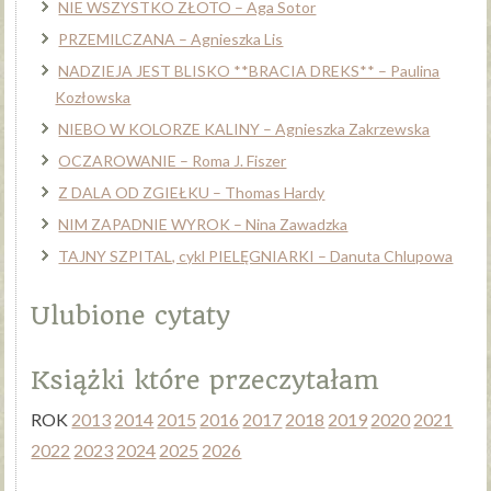
NIE WSZYSTKO ZŁOTO – Aga Sotor
PRZEMILCZANA – Agnieszka Lis
NADZIEJA JEST BLISKO **BRACIA DREKS** – Paulina
Kozłowska
NIEBO W KOLORZE KALINY – Agnieszka Zakrzewska
OCZAROWANIE – Roma J. Fiszer
Z DALA OD ZGIEŁKU – Thomas Hardy
NIM ZAPADNIE WYROK – Nina Zawadzka
TAJNY SZPITAL, cykl PIELĘGNIARKI – Danuta Chlupowa
Ulubione cytaty
Książki które przeczytałam
ROK
2013
2014
2015
2016
2017
2018
2019
2020
2021
2022
2023
2024
2025
2026