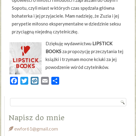
opowieści o miłości i młodości i zapraszam do Gdyni i
Sopotu, czyli miast w których czas spędzała główna
bohaterka i jej przyjaciele. Mam nadzieję, że Zuzia i jej
perypetie miłosno eksperymentalne w dziedzinie seksu
przyciągną niejedną czytelniczkę.
Dziękuję wydawnictwu
LIPSTICK
BOOKS
za propozycję przeczytania tej
książki i trzymam mocne kciuki za jej
powodzenie wśród czytelników.
Facebook
Twitter
Wykop
Email
Share
Napisz do mnie
ewfor61@gmail.com