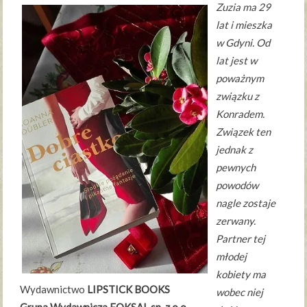
Zuzia ma 29
lat i mieszka
w Gdyni. Od
lat jest w
poważnym
związku z
Konradem.
Związek ten
jednak z
pewnych
powodów
nagle zostaje
zerwany.
Partner tej
młodej
kobiety ma
Wydawnictwo
LIPSTICK BOOKS
wobec niej