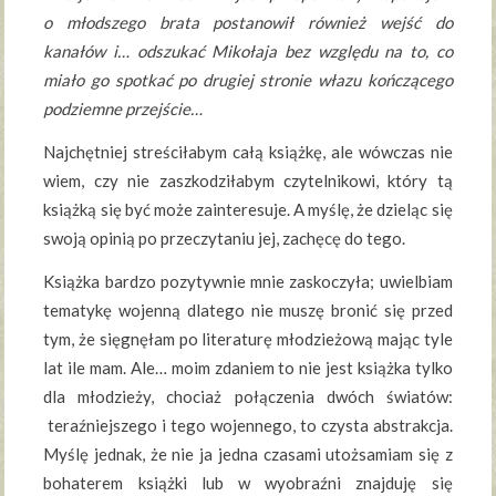
o młodszego brata postanowił również wejść do
kanałów i… odszukać Mikołaja bez względu na to, co
miało go spotkać po drugiej stronie włazu kończącego
podziemne przejście…
Najchętniej streściłabym całą książkę, ale wówczas nie
wiem, czy nie zaszkodziłabym czytelnikowi, który tą
książką się być może zainteresuje. A myślę, że dzieląc się
swoją opinią po przeczytaniu jej, zachęcę do tego.
Książka bardzo pozytywnie mnie zaskoczyła; uwielbiam
tematykę wojenną dlatego nie muszę bronić się przed
tym, że sięgnęłam po literaturę młodzieżową mając tyle
lat ile mam. Ale… moim zdaniem to nie jest książka tylko
dla młodzieży, chociaż połączenia dwóch światów:
teraźniejszego i tego wojennego, to czysta abstrakcja.
Myślę jednak, że nie ja jedna czasami utożsamiam się z
bohaterem książki lub w wyobraźni znajduję się