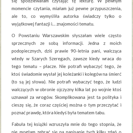
się spodziewałam czytając tę lekturę. W pewnym
momencie czytania, miałam już pewne przypuszczenia,
ale to, co wymyśliła autorka świadczy tylko o
wyjątkowej fantazji i… znajomości tematu.
O Powstaniu Warszawskim słyszałam wiele często
sprzecznych ze sobą informacji. Jedna z moich
podopiecznych, dziś prawie 90-letnia pani, walcząca
wtedy w Szarych Szeregach, zawsze kiedy wraca do
tego tematu – płacze. Nie potrafi wybaczyć tego, że
ktoś świadomie wysłał jej koleżanki i kolegów na śmierć
(to są jej słowa). Nie potrafi wybaczyć tego, że ludzi
walczących w obronie ojczyzny kilka lat po wojnie ktoś
uznawał za wrogów. Skomplikowana jest ta polityka i
cieszę się, że coraz częściej można o tym przeczytać i
poznać prawdę, która kiedyś była tematem tabu.
Fabuła tej książki wzruszyła mnie do tego stopnia, że
nie mogłam zebrać się na napisanie tych kilku zdań o