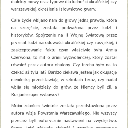
dialekty mowy oraz typowe dla ludności ukraińskiej czy
warszawskiej, określenia i słownictwo gwary.
Całe życie wbijano nam do głowy jedną prawdę, która
na szczęście, została podważona przez ludzi i
historyków. Spojrzenie na II Wojnę Światową przez
pryzmat ludzi narodowości ukraińskiej czy rosyjskiej, i
zaakceptowanie faktu czym właściwie była Armia
Czerwona, to mit o armii wyzwoleńczej, który został
również przez autora obalony. Czy trzeba było na to
czekać aż tylu lat? Bardzo ciekawa jestem jak okupację
niemiecką przedstawiają w szkołach teraz, czy nadal
wbija się młodzieży do głów, że Niemcy byli źli, a
Rosjanie super wybawcy?
Moim zdaniem świetnie została przedstawiona przez
autora wizja Powstania Warszawskiego. Nie wszyscy
przecież byli euforycznie nastawieni na zwycięstwo.
Sporo ludzi widziało słabość i wszelkie negatywne