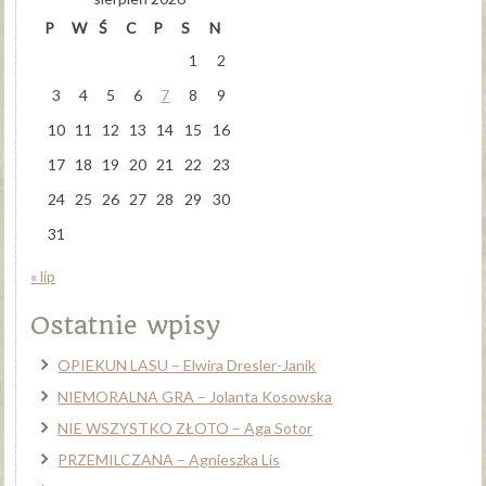
P
W
Ś
C
P
S
N
1
2
3
4
5
6
7
8
9
10
11
12
13
14
15
16
17
18
19
20
21
22
23
24
25
26
27
28
29
30
31
« lip
Ostatnie wpisy
OPIEKUN LASU – Elwira Dresler-Janik
NIEMORALNA GRA – Jolanta Kosowska
NIE WSZYSTKO ZŁOTO – Aga Sotor
PRZEMILCZANA – Agnieszka Lis