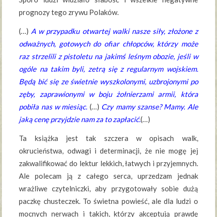
prognozy tego zrywu Polaków.
(…)
A w przypadku otwartej walki nasze siły, złożone z
odważnych, gotowych do ofiar chłopców, którzy może
raz strzelili z pistoletu na jakimś leśnym obozie, jeśli w
ogóle na takim byli, zetrą się z regularnym wojskiem.
Będą bić się ze świetnie wyszkolonymi, uzbrojonymi po
zęby, zaprawionymi w boju żołnierzami armii, która
pobiła nas w miesiąc.
(…)
Czy mamy szanse? Mamy. Ale
jaką cenę przyjdzie nam za to zapłacić.
(…)
Ta książka jest tak szczera w opisach walk,
okrucieństwa, odwagi i determinacji, że nie mogę jej
zakwalifikować do lektur lekkich, łatwych i przyjemnych.
Ale polecam ją z całego serca, uprzedzam jednak
wrażliwe czytelniczki, aby przygotowały sobie dużą
paczkę chusteczek. To świetna powieść, ale dla ludzi o
mocnych nerwach i takich, którzy akceptują prawdę