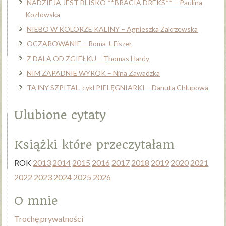
NADZIEJA JEST BLISKO **BRACIA DREKS** – Paulina
Kozłowska
NIEBO W KOLORZE KALINY – Agnieszka Zakrzewska
OCZAROWANIE – Roma J. Fiszer
Z DALA OD ZGIEŁKU – Thomas Hardy
NIM ZAPADNIE WYROK – Nina Zawadzka
TAJNY SZPITAL, cykl PIELĘGNIARKI – Danuta Chlupowa
Ulubione cytaty
Książki które przeczytałam
ROK
2013
2014
2015
2016
2017
2018
2019
2020
2021
2022
2023
2024
2025
2026
O mnie
Trochę prywatności