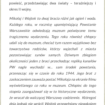
powieść, przedstawiając dwa światy – teraźniejszy i
okres II wojny.
Mikołaj i Wojtek to dwaj bracia różni jak ogień i woda.
Każdego roku, w rocznicę upamiętniającą Powstanie
Warszawskie odwiedzają muzeum poświęcone temu
tragicznemu wydarzeniu. Tego roku również chłopcy
udali się do muzeum, chociaż tym razem wyjątkowo bez
towarzystwa rodziców, którzy wyjechali z miasta
pozostawiając synów samych. Dziwnym zbiegiem
okoliczności jeden z braci przechodząc repliką kanałów
PW nagle wychodzi w… sam środek powstania,
przenosząc się w czasie do roku 1944. Jego brat z
zaskoczeniem zauważa postać Mikołaja na ekranie filmu
wyświetlanego co roku w muzeum. Chłopiec do tego
stopnia zaangażował się w to historyczne wydarzenie,
że wracał do walczącej Warszawy codziennie. Któregoś
dnia jednak nie wrócił. Wojtek przepełniony niepokojem