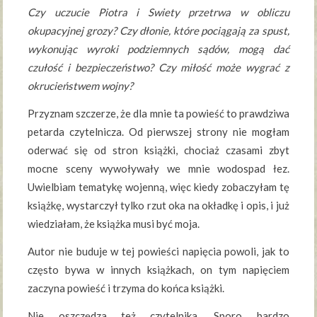
Czy uczucie Piotra i Swiety przetrwa w obliczu
okupacyjnej grozy? Czy dłonie, które pociągają za spust,
wykonując wyroki podziemnych sądów, mogą dać
czułość i bezpieczeństwo? Czy miłość może wygrać z
okrucieństwem wojny?
Przyznam szczerze, że dla mnie ta powieść to prawdziwa
petarda czytelnicza. Od pierwszej strony nie mogłam
oderwać się od stron książki, chociaż czasami zbyt
mocne sceny wywoływały we mnie wodospad łez.
Uwielbiam tematykę wojenną, więc kiedy zobaczyłam tę
książkę, wystarczył tylko rzut oka na okładkę i opis, i już
wiedziałam, że książka musi być moja.
Autor nie buduje w tej powieści napięcia powoli, jak to
często bywa w innych książkach, on tym napięciem
zaczyna powieść i trzyma do końca książki.
Nie oszczędza też czytelnika. Sporo bardzo