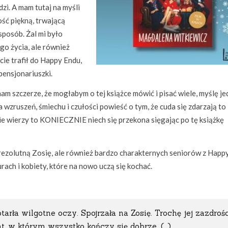
zi. A mam tutaj na myśli
ść piękną, trwającą
sposób. Żal mi było
ego życia, ale również
cie trafił do Happy Endu,
 pensjonariuszki.
am szczerze, że mogłabym o tej książce mówić i pisać wiele, myślę je
na wzruszeń, śmiechu i czułości powieść o tym, że cuda się zdarzają to
 nie wierzy to KONIECZNIE niech się przekona sięgając po tę książkę
 rezolutną Zosię, ale również bardzo charakternych seniorów z Happ
ach i kobiety, które na nowo uczą się kochać.
tarła wilgotne oczy. Spojrzała na Zosię. Trochę jej zazdrośc
iat, w którym wszystko kończy się dobrze. (…)