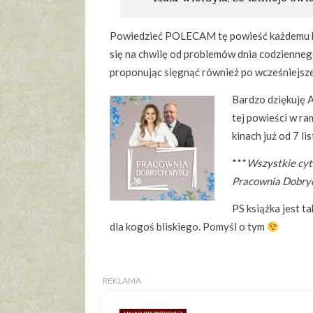
Powiedzieć POLECAM tę powieść każdemu kto 
się na chwilę od problemów dnia codziennego,
proponując sięgnąć również po wcześniejsz
Bardzo dziękuję 
tej powieści w ra
kinach już od 7 li
***
Wszystkie cy
Pracownia Dobry
PS książka jest t
dla kogoś bliskiego. Pomyśl o tym