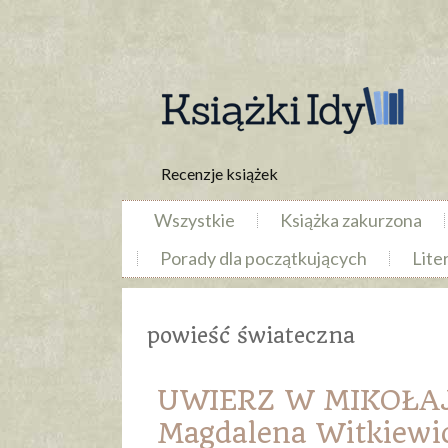
Recenzje książek
Wszystkie
Książka zakurzona
Porady dla początkujących
Lite
powieść świateczna
UWIERZ W MIKOŁAJ
Magdalena Witkiewi