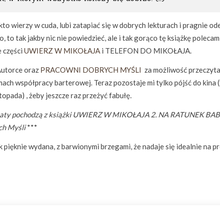
wierzy w cuda, lubi zatapiać się w dobrych lekturach i pragnie o
 to tak jakby nic nie powiedzieć, ale i tak gorąco tę książkę polecam
e części
UWIERZ W MIKOŁAJA
i TELEFON DO MIKOŁAJA.
Autorce oraz
PRACOWNI DOBRYCH MYŚLI
za możliwość przeczyta
mach współpracy barterowej. Teraz pozostaje mi tylko pójść do kina (
stopada) , żeby jeszcze raz przeżyć fabułę.
taty pochodzą z książki UWIERZ W MIKOŁAJA 2. NA RATUNEK BAB
ch Myśli
***
ak pięknie wydana, z barwionymi brzegami, że nadaje się idealnie na p