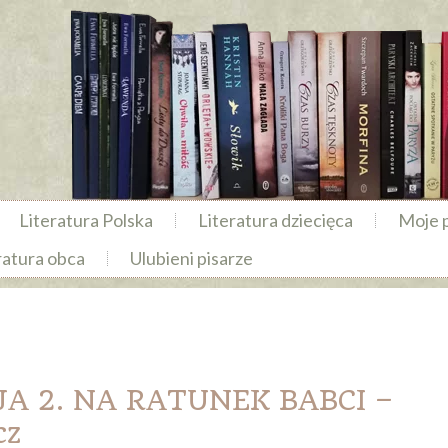
Literatura Polska
Literatura dziecięca
Moje 
ratura obca
Ulubieni pisarze
A 2. NA RATUNEK BABCI –
cz