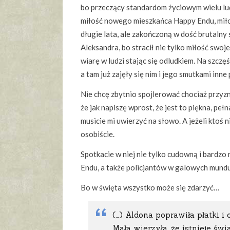
bo przeczący standardom życiowym wielu lud
miłość nowego mieszkańca Happy Endu, miło
długie lata, ale zakończoną w dość brutalny 
Aleksandra, bo stracił nie tylko miłość swoj
wiarę w ludzi stając się odludkiem. Na szczęś
a tam już zajęły się nim i jego smutkami inne
Nie chcę zbytnio spojlerować chociaż przyzn
że jak napiszę wprost, że jest to piękna, peł
musicie mi uwierzyć na słowo. A jeżeli ktoś
osobiście.
Spotkacie w niej nie tylko cudowną i bardzo
Endu, a także policjantów w galowych mundur
Bo w święta wszystko może się zdarzyć…
(…) Aldona poprawiła płatki i o
Mała wierzyła, że istnieje św