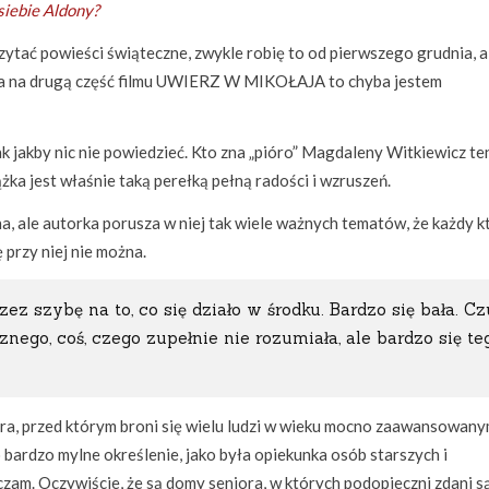
siebie Aldony?
tać powieści świąteczne, zwykle robię to od pierwszego grudnia, a
ina na drugą część filmu UWIERZ W MIKOŁAJA to chyba jestem
 tak jakby nic nie powiedzieć. Kto zna „pióro” Magdaleny Witkiewicz te
iążka jest właśnie taką perełką pełną radości i wzruszeń.
, ale autorka porusza w niej tak wiele ważnych tematów, że każdy k
ę przy niej nie można.
zez szybę na to, co się działo w środku. Bardzo się bała. Czu
sznego, coś, czego zupełnie nie rozumiała, ale bardzo się te
a, przed którym broni się wielu ludzi w wieku mocno zaawansowan
o bardzo mylne określenie, jako była opiekunka osób starszych i
m. Oczywiście, że są domy seniora, w których podopieczni zdani są