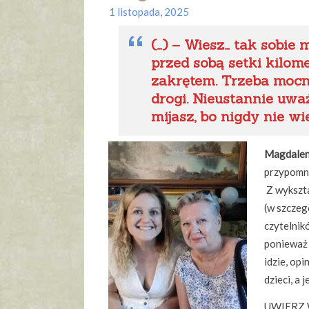
1 listopada, 2025
(…) – Wiesz… tak sobie m
przed sobą setki kilom
zakrętem. Trzeba mocno
drogi. Nieustannie uważ
mijasz, bo nigdy nie wie
Magdalen
przypomni
Z wykszta
(w szczeg
czytelnik
ponieważ k
idzie, opi
dzieci, a
UWIERZ W