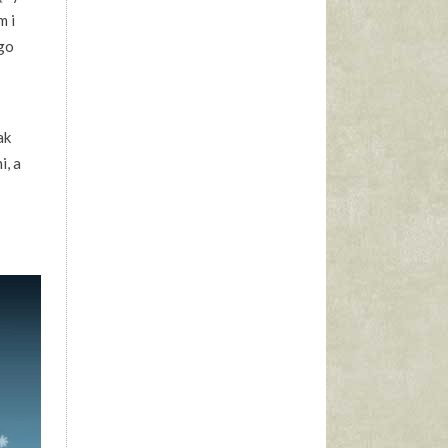
m i
ego
ak
i, a