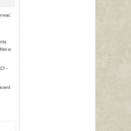
derwać
nia
film w
CI –
rezent