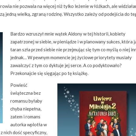
drowia nie pozwala na więcej niż tylko leżenie w łóżkach, ale widziała
zą jedną wielką, zgraną rodzinę. Wszystko zależy od podejścia do t
Bardzo wzruszył mnie wątek Aldony w tej historii, kobiety
zapatrzonej w siebie, w pieniądze i w planowany sukces, która j
taran szła przed siebie nie przejmując się tym co myślą o niej inn
jednak… W pewnym momencie jej życiowe priorytety musiały
zawalczyć z tym co dyktuje jej serce. A co podyktowało?
Przekonajcie się sięgając po tę książkę.
Powieść
świąteczna bez
romansu byłaby
chyba niepełna,
zatem i romans
autorka wplotła w
z nich dość specyficzny,