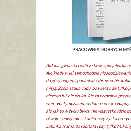
PRACOWNIA DOBRYCH MYŚL
Aldona, gwiazda reality show, specjalistka o
Ale kiedy w jej samochodzie niespodziewanie
do góry nogami, ponieważ wbrew sobie kobie
misją. Zosia szuka cudu, bo wierzy, że tylko
niczego już nie szuka. Ale ta wyprawa przypo
wierzyć. Tymczasem w domu seniora Happy E
ale jak to w życiu bywa, nie wszystko idzie 
również nowy mieszkaniec, czy zyska on sym
Sabinka trafiła do szpitala i czy tylko Miko