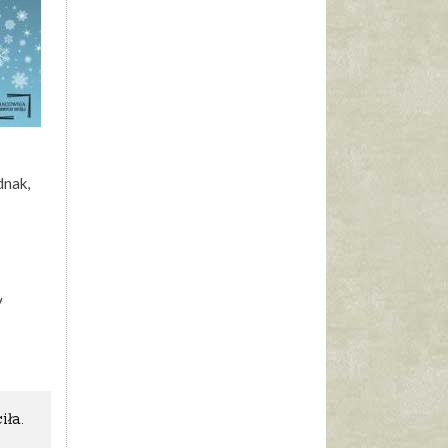
dnak,
y
iła.