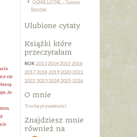
OGNIE LOTNE – Tomasz
Betcher
Ulubione cytaty
Książki które
przeczytałam
ROK
2013
2014
2015
2016
ycia.
2017
2018
2019
2020
2021
ca się
2022
2023
2024
2025
2026
własną
je, że
O mnie
Trochę prywatności
ntem,
ię
Znajdziesz mnie
cia
również na