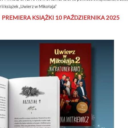
rii książek „Uwierz w Mikołaja”
PREMIERA KSIĄŻKI 10 PAŹDZIERNIKA 2025