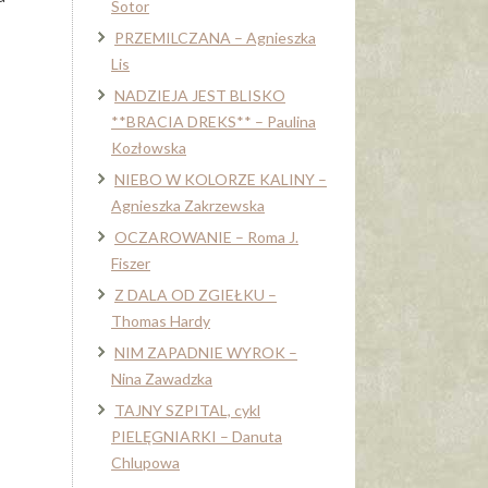
Sotor
PRZEMILCZANA – Agnieszka
Lis
NADZIEJA JEST BLISKO
**BRACIA DREKS** – Paulina
Kozłowska
NIEBO W KOLORZE KALINY –
Agnieszka Zakrzewska
OCZAROWANIE – Roma J.
Fiszer
Z DALA OD ZGIEŁKU –
Thomas Hardy
NIM ZAPADNIE WYROK –
Nina Zawadzka
TAJNY SZPITAL, cykl
PIELĘGNIARKI – Danuta
Chlupowa