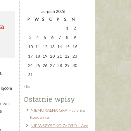
sierpień 2026
P
W
Ś
C
P
S
N
za
1
2
3
4
5
6
7
8
9
10
11
12
13
14
15
16
17
18
19
20
21
22
23
24
25
26
27
28
29
30
.
31
« lip
siącom
Ostatnie wpisy
za tym
NIEMORALNA GRA – Jolanta
a
Kosowska
NIE WSZYSTKO ZŁOTO – Aga
a