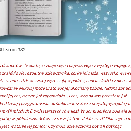
I,
stron 332
d dramatów i brokatu, szykuje się na najważniejszy występ swojego ż
 znajduje się rezolutna dziewczynka, córka jej męża, wszystko wywra
ta razem z dziewczynką wyruszają w podróż, chociaż każda z nich z 
 prawdziwy Mikołaj może uratować jej ukochaną babcię. Aldona zaś uda
mni jej coś, o czym już zapomniała… i coś, w co dawno przestała już
nd trwają przygotowania do ślubu mamy Zosi z przystojnym policja
po myśli młodych (i tych starszych również). W domu seniora pojawia s
patię współmieszkańców czy raczej ich do siebie zrazi? Dlaczego bab
łaj jest w stanie jej pomóc? Czy mała dziewczynka potrafi dotknąć