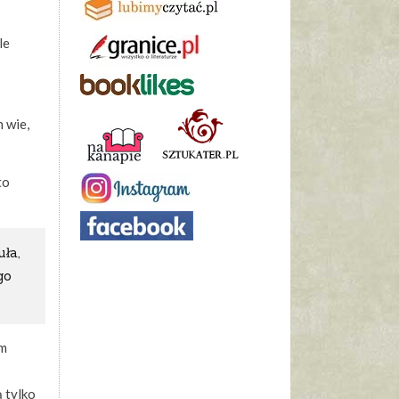
le
n wie,
to
ła,
go
ym
 tylko