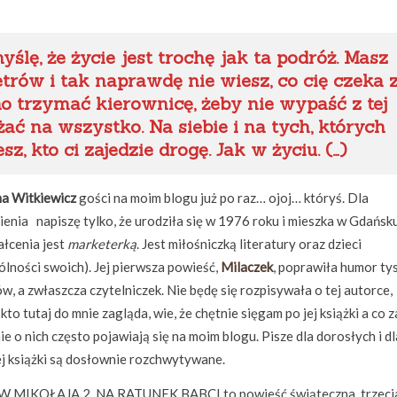
yślę, że życie jest trochę jak ta podróż. Masz
etrów i tak naprawdę nie wiesz, co cię czeka 
 trzymać kierownicę, żeby nie wypaść z tej
ać na wszystko. Na siebie i na tych, których
sz, kto ci zajedzie drogę. Jak w życiu. (…)
a Witkiewicz
gości na moim blogu już po raz… ojoj… któryś. Dla
enia napiszę tylko, że urodziła się w 1976 roku i mieszka w Gdańsku
łcenia jest
marketerką
. Jest miłośniczką literatury oraz dzieci
ólności swoich). Jej pierwsza powieść,
Milaczek
, poprawiła humor ty
ów, a zwłaszcza czytelniczek. Nie będę się rozpisywała o tej autorce,
to tutaj do mnie zagląda, wie, że chętnie sięgam po jej książki a co 
nie o nich często pojawiają się na moim blogu. Pisze dla dorosłych i dl
 jej książki są dosłownie rozchwytywane.
 MIKOŁAJA 2. NA RATUNEK BABCI to powieść świąteczna, trzeci