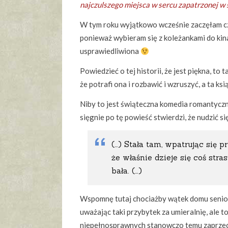
najczulszego miejsca w sercu zapatrzonej w 
W tym roku wyjątkowo wcześnie zaczęłam czy
ponieważ wybieram się z koleżankami do k
usprawiedliwiona
Powiedzieć o tej historii, że jest piękna, to
że potrafi ona i rozbawić i wzruszyć, a ta ks
Niby to jest świąteczna komedia romantyczna
sięgnie po tę powieść stwierdzi, że nudzić si
(…) Stała tam, wpatrując się pr
że właśnie dzieje się coś stra
bała. (…)
Wspomnę tutaj chociażby wątek domu senior
uważając taki przybytek za umieralnię, ale t
niepełnosprawnych stanowczo temu zaprzecza