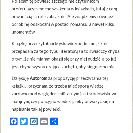
Polecam tę powieść szczególnie czytelnikom
preferującym mocne wrażenia w książkach, tutaj z całą
pewnością ich nie zabraknie. Ale znajdziemy również
odrobinę odskoczni w postaci romansu, a nawet kilku
„momentów”.
Książkę przeczytałam błyskawicznie, (mimo, że nie
przepadam za tego typu literaturą) a to świadczy chyba
o tym, że nie miałam okazji się przy niej nudzić, a to już
jest chyba wystarczająca zachęta, aby sięgnąć po nią.
Dziękuję
Autorom
za propozycję przeczytania tej
książki, i przyznam, że trzeba mieć sporą wiedzę
zarówno pod względem militarnym jak i środowiskowo
mafijnym, czy policyjno-śledczą, żeby odważyć się na
napisanie takiej powieści.
Facebook
Twitter
Wykop
Email
Share