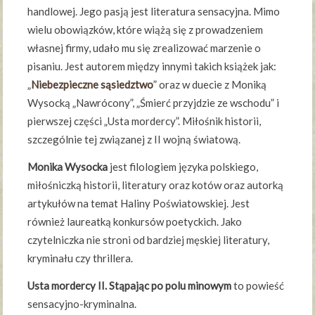
handlowej. Jego pasją jest literatura sensacyjna. Mimo
wielu obowiązków, które wiążą się z prowadzeniem
własnej firmy, udało mu się zrealizować marzenie o
pisaniu. Jest autorem między innymi takich książek jak:
„
Niebezpieczne sąsiedztwo
” oraz w duecie z Moniką
Wysocką „Nawrócony”, „Śmierć przyjdzie ze wschodu” i
pierwszej części „Usta mordercy”. Miłośnik historii,
szczególnie tej związanej z II wojną światową.
Monika Wysocka
jest filologiem języka polskiego,
miłośniczką historii, literatury oraz kotów oraz autorką
artykułów na temat Haliny Poświatowskiej. Jest
również laureatką konkursów poetyckich. Jako
czytelniczka nie stroni od bardziej męskiej literatury,
kryminału czy thrillera.
Usta mordercy II. Stąpając po polu minowym
to powieść
sensacyjno-kryminalna.