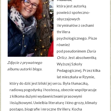
która jest autorką
powieści społeczno-
obyczajowych
i kryminałów z cechami
thrillera
psychologicznego. Pisze
również
pod pseudonimem
Daria
Orlicz
. Jest absolwentką
Zdjęcie z prywatnego
Wyższej Szkoły
albumu autorki bloga.
Pedagogicznej. Przez kilka
lat mieszkała w Rzymie,
który do dziś jest bliski jej sercu. Była tłumaczką,
radiową pogodynką i hostessą, obecnie współpracuje
z kilkoma dużymi wydawnictwami prasowymi
i książkowymi. Uwielbia literaturę i kino grozy, klimaty
postapo, biografie i mroczne thrillery. Kocha