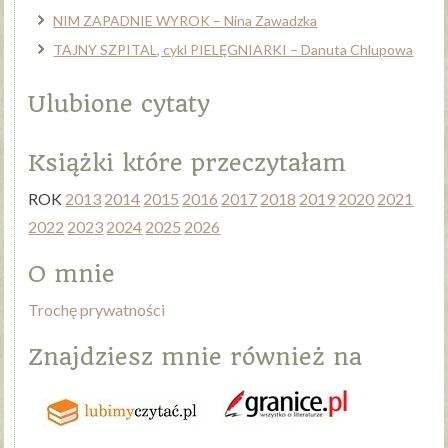
NIM ZAPADNIE WYROK – Nina Zawadzka
TAJNY SZPITAL, cykl PIELĘGNIARKI – Danuta Chlupowa
Ulubione cytaty
Książki które przeczytałam
ROK
2013
2014
2015
2016
2017
2018
2019
2020
2021
2022
2023
2024
2025
2026
O mnie
Trochę prywatności
Znajdziesz mnie również na