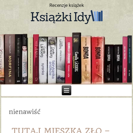
Recenzje książek
nienawiść
TUTAJ MIESZKA ZŁO –