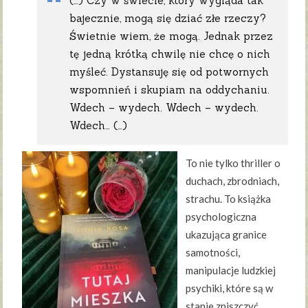
(…) Czy w świecie, który wygląda tak
bajecznie, mogą się dziać złe rzeczy?
Świetnie wiem, że mogą. Jednak przez
tę jedną krótką chwilę nie chcę o nich
myśleć. Dystansuję się od potwornych
wspomnień i skupiam na oddychaniu.
Wdech – wydech. Wdech – wydech.
Wdech… (…)
To nie tylko thriller o
duchach, zbrodniach,
strachu. To książka
psychologiczna
ukazująca granice
samotności,
manipulacje ludzkiej
psychiki, które są w
stanie zniszczyć