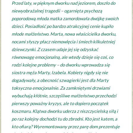
Przed laty, w pięknym dworku nad jeziorem, doszło do
niewyobrażalnej tragedii – ogarnięta psychozą
poporodową młoda matka zamordowała dwójkę swoich
dzieci. Posiadłość po bardzo atrakcyjnej cenie kupiło
młode małżeństwo. Marta, nowa właścicielka dworku,
nocami słyszy płacz niemowlęcia i śmiech kilkuletniej
dziewczynki. Z czasem udaje jej się odzyskać
równowagę emocjonalną, ale wtedy dzieje się coś, co
rodzi kolejne problemy – do dworku wprowadza się
siostra męża Marty, Izabela. Kobiety nigdy się nie
dogadywały, a obecność szwagierki jest dla Marty
toksyczna emocjonalnie. Za zamkniętymi drzwiami
wybuchają kłótnie, szczęśliwe małżeństwo przechodzi
pierwszy poważny kryzys, ale to dopiero początek
koszmaru. Klątwa dworku uderza z niszczycielską siłą i
po raz kolejny dochodzi tu do zbrodni. Kto jest katem, a
kto ofiarą? Wyremontowany przez parę dom prezentuje