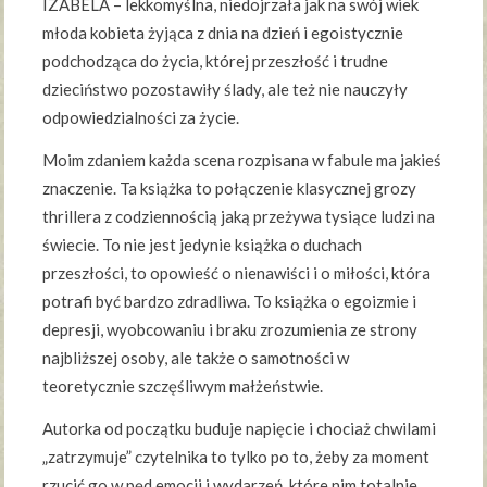
IZABELA – lekkomyślna, niedojrzała jak na swój wiek
młoda kobieta żyjąca z dnia na dzień i egoistycznie
podchodząca do życia, której przeszłość i trudne
dzieciństwo pozostawiły ślady, ale też nie nauczyły
odpowiedzialności za życie.
Moim zdaniem każda scena rozpisana w fabule ma jakieś
znaczenie. Ta książka to połączenie klasycznej grozy
thrillera z codziennością jaką przeżywa tysiące ludzi na
świecie. To nie jest jedynie książka o duchach
przeszłości, to opowieść o nienawiści i o miłości, która
potrafi być bardzo zdradliwa. To książka o egoizmie i
depresji, wyobcowaniu i braku zrozumienia ze strony
najbliższej osoby, ale także o samotności w
teoretycznie szczęśliwym małżeństwie.
Autorka od początku buduje napięcie i chociaż chwilami
„zatrzymuje” czytelnika to tylko po to, żeby za moment
rzucić go w pęd emocji i wydarzeń, które nim totalnie