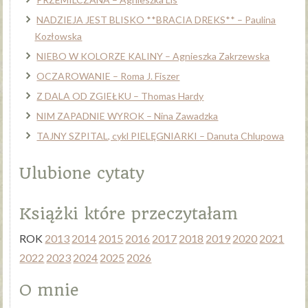
NADZIEJA JEST BLISKO **BRACIA DREKS** – Paulina
Kozłowska
NIEBO W KOLORZE KALINY – Agnieszka Zakrzewska
OCZAROWANIE – Roma J. Fiszer
Z DALA OD ZGIEŁKU – Thomas Hardy
NIM ZAPADNIE WYROK – Nina Zawadzka
TAJNY SZPITAL, cykl PIELĘGNIARKI – Danuta Chlupowa
Ulubione cytaty
Książki które przeczytałam
ROK
2013
2014
2015
2016
2017
2018
2019
2020
2021
2022
2023
2024
2025
2026
O mnie