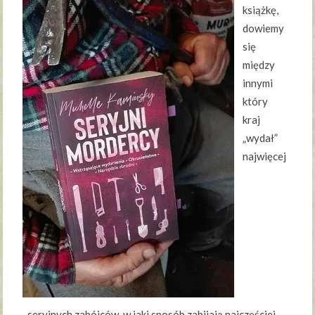
książkę,
dowiemy
się
między
innymi
który
kraj
„wydał”
najwięcej
seryjnych zabójców, w jaki sposób zabijają najczęściej