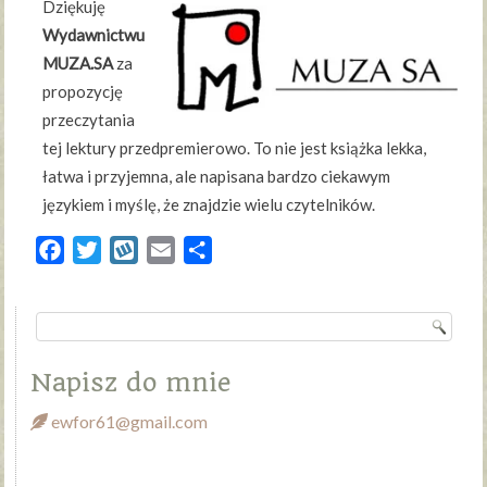
Dziękuję
Wydawnictwu
MUZA.SA
za
propozycję
przeczytania
tej lektury przedpremierowo. To nie jest książka lekka,
łatwa i przyjemna, ale napisana bardzo ciekawym
językiem i myślę, że znajdzie wielu czytelników.
Facebook
Twitter
Wykop
Email
Share
Napisz do mnie
ewfor61@gmail.com