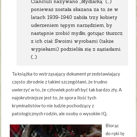
Cianciuli nazywano „Mydlarką” (…)
ponieważ została skazana za to, że w
latach 1939-1940 zabiła trzy kobiety
uderzeniem tępym narzędziem, by
następnie zrobić mydło, gotując tłuszcz
z ich ciał. Swoimi wyrobami (także
wypiekami) podzieliła się z sąsiadami.
(…)
Ta książka to wstrząsający dokument przedstawiający
często zbrodnie z takimi szczegółami, że trudno
uwierzyć w to, że człowiek potrafi być tak bardzo zły. A
najokrutniejsze jest to, że spora ilość tych
kryminalistów to nie ludzie pochodzący z
patologicznych rodzin, ale osoby o wysokim IQ.
Biorąc
do ręki tę