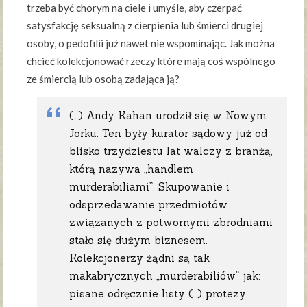
trzeba być chorym na ciele i umyśle, aby czerpać
satysfakcję seksualną z cierpienia lub śmierci drugiej
osoby, o pedofilii już nawet nie wspominając. Jak można
chcieć kolekcjonować rzeczy które mają coś wspólnego
ze śmiercią lub osobą zadająca ją?
(…) Andy Kahan urodził się w Nowym
Jorku. Ten były kurator sądowy już od
blisko trzydziestu lat walczy z branżą,
którą nazywa „handlem
murderabiliami”. Skupowanie i
odsprzedawanie przedmiotów
związanych z potwornymi zbrodniami
stało się dużym biznesem.
Kolekcjonerzy żądni są tak
makabrycznych „murderabiliów” jak:
pisane odręcznie listy (…) protezy