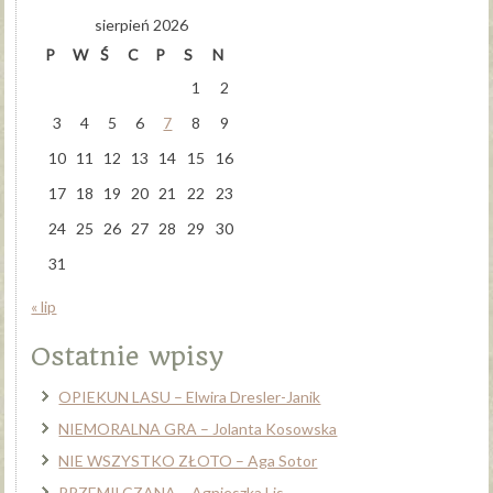
sierpień 2026
P
W
Ś
C
P
S
N
1
2
3
4
5
6
7
8
9
10
11
12
13
14
15
16
17
18
19
20
21
22
23
24
25
26
27
28
29
30
31
« lip
Ostatnie wpisy
OPIEKUN LASU – Elwira Dresler-Janik
NIEMORALNA GRA – Jolanta Kosowska
NIE WSZYSTKO ZŁOTO – Aga Sotor
PRZEMILCZANA – Agnieszka Lis