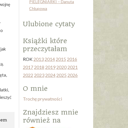
PIELĘGNIARKI – Danuta
 wojnę
Chlupowa
Ulubione cytaty
y
to
Książki które
przeczytałam
jak
ROK
2013
2014
2015
2016
ą.
2017
2018
2019
2020
2021
ęta,
2022
2023
2024
2025
2026
O mnie
atki,
cieszyć
Trochę prywatności
Znajdziesz mnie
również na
niem
i