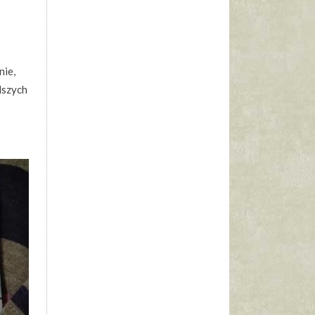
nie,
dszych