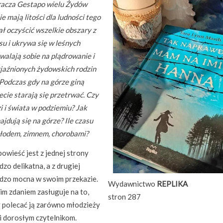
kracza Gestapo wielu Żydów
e mają litości dla ludności tego
ł oczyścić wszelkie obszary z
u i ukrywa się w leśnych
walają sobie na plądrowanie i
yjaźnionych żydowskich rodzin
 Podczas gdy na górze giną
cie starają się przetrwać. Czy
zi i świata w podziemiu? Jak
ajdują się na górze? Ile czasu
 głodem, zimnem, chorobami?
powieść jest z jednej strony
dzo delikatna, a z drugiej
dzo mocna w swoim przekazie.
Wydawnictwo
REPLIKA
m zdaniem zasługuje na to,
stron 287
 polecać ją zarówno młodzieży
 i dorosłym czytelnikom.