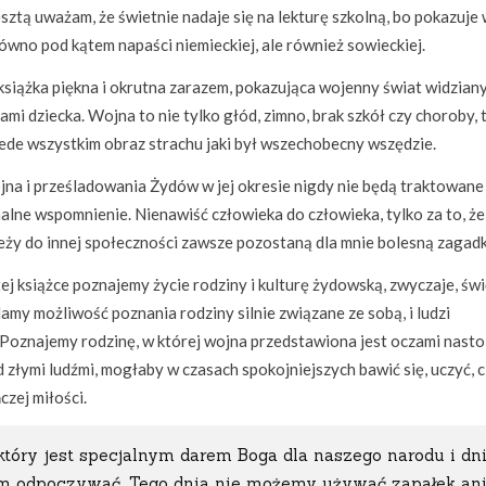
sztą uważam, że świetnie nadaje się na lekturę szkolną, bo pokazuje
ówno pod kątem napaści niemieckiej, ale również sowieckiej.
książka piękna i okrutna zarazem, pokazująca wojenny świat widzian
ami dziecka. Wojna to nie tylko głód, zimno, brak szkół czy choroby, 
ede wszystkim obraz strachu jaki był wszechobecny wszędzie.
na i prześladowania Żydów w jej okresie nigdy nie będą traktowane 
alne wspomnienie. Nienawiść człowieka do człowieka, tylko za to, że
eży do innej społeczności zawsze pozostaną dla mnie bolesną zagadk
ej książce poznajemy życie rodziny i kulturę żydowską, zwyczaje, świ
amy możliwość poznania rodziny silnie związane ze sobą, i ludzi
Poznajemy rodzinę, w której wojna przedstawiona jest oczami nastol
 złymi ludźmi, mogłaby w czasach spokojniejszych bawić się, uczyć, 
zej miłości.
 który jest specjalnym darem Boga dla naszego narodu i d
am odpoczywać. Tego dnia nie możemy używać zapałek an