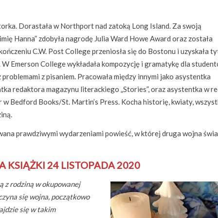
ktorka. Dorastała w Northport nad zatoką Long Island. Za swoją
imię Hanna” zdobyła nagrodę Julia Ward Howe Award oraz została
kończeniu C.W. Post College przeniosła się do Bostonu i uzyskała ty
ia. W Emerson College wykładała kompozycję i gramatykę dla studen
z problemami z pisaniem. Pracowała między innymi jako asystentka
ka redaktora magazynu literackiego „Stories”, oraz asystentka w re
or w Bedford Books/St. Martin’s Press. Kocha historię, kwiaty, wszys
iną.
wana prawdziwymi wydarzeniami powieść, w której druga wojna świ
 KSIĄŻKI 24 LISTOPADA 2020
ą z rodziną w okupowanej
oczyna się wojna, początkowo
najdzie się w takim