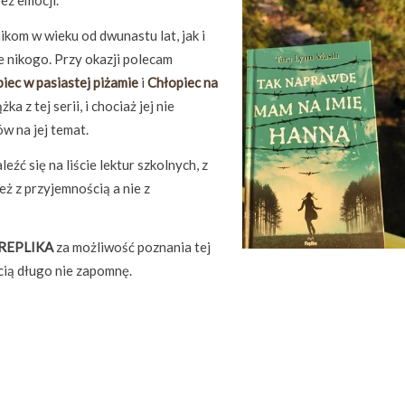
ez emocji.
kom w wieku od dwunastu lat, jak i
e nikogo. Przy okazji polecam
iec w pasiastej piżamie
i
Chłopiec na
ka z tej serii, i chociaż jej nie
w na jej temat.
źć się na liście lektur szkolnych, z
ż z przyjemnością a nie z
REPLIKA
za możliwość poznania tej
ścią długo nie zapomnę.