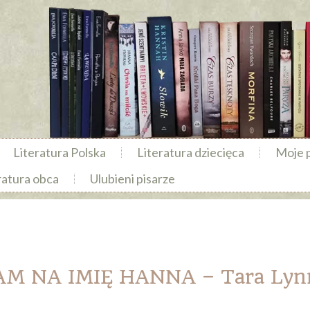
Literatura Polska
Literatura dziecięca
Moje 
ratura obca
Ulubieni pisarze
 NA IMIĘ HANNA – Tara Lyn