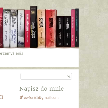
przemyślenia
Napisz do mnie
n
ewfor61@gmail.com