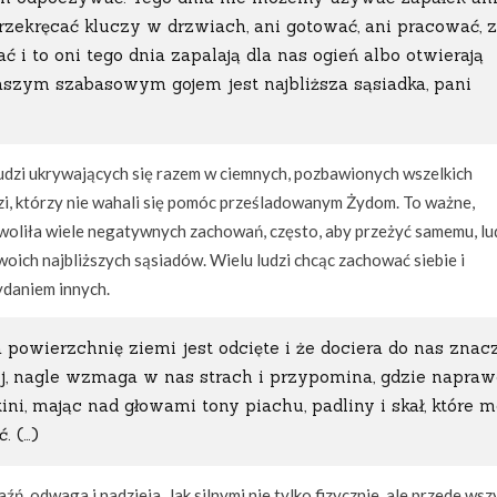
przekręcać kluczy w drzwiach, ani gotować, ani pracować, 
i to oni tego dnia zapalają dla nas ogień albo otwierają
szym szabasowym gojem jest najbliższa sąsiadka, pani
 ludzi ukrywających się razem w ciemnych, pozbawionych wszelkich
dzi, którzy nie wahali się pomóc prześladowanym Żydom. To ważne,
oliła wiele negatywnych zachowań, często, aby przeżyć samemu, lu
woich najbliższych sąsiadów. Wielu ludzi chcąc zachować siebie i
ydaniem innych.
 powierzchnię ziemi jest odcięte i że dociera do nas znac
j, nagle wzmaga w nas strach i przypomina, gdzie napraw
ni, mając nad głowami tony piachu, padliny i skał, które 
. (…)
aźń, odwaga i nadzieja. Jak silnymi nie tylko fizycznie, ale przede ws