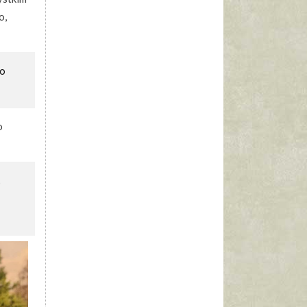
o,
zo
o
z