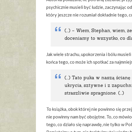
psychicznie musieli być ludzie, zaczynając 
który jeszcze nie rozumiał dokładnie tego, c
(…) – Wiem, Stephan, wiem, ż
doceniamy to wszystko, co dla
Jak wiele strachu, upokorzenia i bólu musie
końca tego, co może ich spotkać za najmniej
(…) Tato puka w naszą ścianę 
ukrycia, sztywne i z zapuchn
straszliwie spragnione. (…)
To książka, obok której nie powinno się przej
nie powinny nam być obojętne. To, co mówio
tego, co działo się naprawdę, nie tylko w Pols