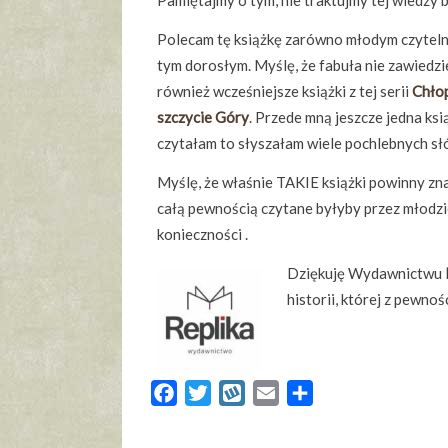
Pamiętajmy o tym, nie traktujmy tej wiedzy b
Polecam tę książkę zarówno młodym czytelni
tym dorosłym. Myślę, że fabuła nie zawiedzi
również wcześniejsze książki z tej serii
Chłop
szczycie Góry
. Przede mną jeszcze jedna książ
czytałam to słyszałam wiele pochlebnych słó
Myślę, że właśnie TAKIE książki powinny znale
całą pewnością czytane byłyby przez młodzie
konieczności .
Dziękuję Wydawnictwu
historii, której z pewno
Facebook
Twitter
Wykop
Email
Share