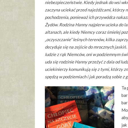
niebezpieczeństwie. Kiedy jednak do wsi w
zaczyna uciekać przed najeźdźcami, którzy ni
pochodzenia, ponieważ ich przywódca nakaza
Żydów. Rodzina Hanny najpierw ucieka do las
altanach, ale kiedy Niemcy coraz śmielej poz
„oczyszczanie” leśnych terenów, kilka zaprz
decyduje się na zejście do mrocznych jaskiń.
ludzie z rąk Niemców, oni w podziemnym świe
uda się rodzinie Hanny przeżyć z dala od lud
uciekinierzy komunikują się z tymi, którzy zn
spędzą w podziemiach i jak poradzą sobie z
Ta 
bar
bar
Moi
aby
jak