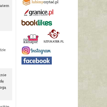
zatem
dzie
znie
dę
mogą
zystkim