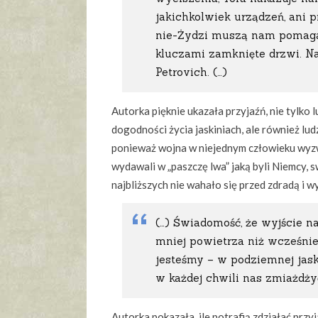
jakichkolwiek urządzeń, ani 
nie-Żydzi muszą nam pomagać 
kluczami zamknięte drzwi. Na
Petrovich. (…)
Autorka pięknie ukazała przyjaźń, nie tylko
dogodności życia jaskiniach, ale również lu
ponieważ wojna w niejednym człowieku wyzw
wydawali w „paszczę lwa” jaką byli Niemcy, s
najbliższych nie wahało się przed zdradą i w
(…) Świadomość, że wyjście na
mniej powietrza niż wcześnie
jesteśmy – w podziemnej jaski
w każdej chwili nas zmiażdżyć
Autorka pokazała, ile potrafią zdziałać przyj