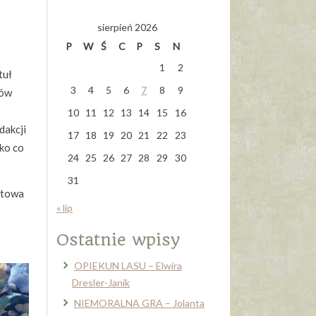
sierpień 2026
P
W
Ś
C
P
S
N
1
2
tuł
3
4
5
6
7
8
9
tów
10
11
12
13
14
15
16
dakcji
17
18
19
20
21
22
23
tko co
24
25
26
27
28
29
30
31
atowa
« lip
Ostatnie wpisy
OPIEKUN LASU – Elwira
Dresler-Janik
NIEMORALNA GRA – Jolanta