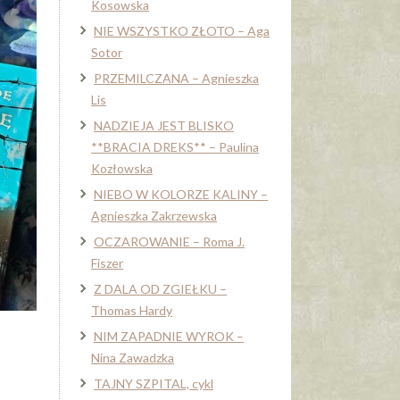
Kosowska
NIE WSZYSTKO ZŁOTO – Aga
Sotor
PRZEMILCZANA – Agnieszka
Lis
NADZIEJA JEST BLISKO
**BRACIA DREKS** – Paulina
Kozłowska
NIEBO W KOLORZE KALINY –
Agnieszka Zakrzewska
OCZAROWANIE – Roma J.
Fiszer
Z DALA OD ZGIEŁKU –
Thomas Hardy
NIM ZAPADNIE WYROK –
Nina Zawadzka
TAJNY SZPITAL, cykl