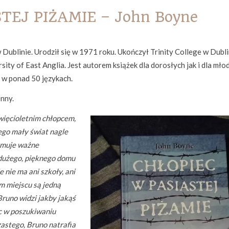
TEJ PIŻAMIE – John Boyne
w Dublinie. Urodził się w 1971 roku. Ukończył Trinity College w Dubli
ity of East Anglia. Jest autorem książek dla dorosłych jak i dla mło
 w ponad 50 językach.
nny.
więcioletnim chłopcem,
ego mały świat nagle
zymuje ważne
 dużego, pięknego domu
e nie ma ani szkoły, ani
m miejscu są jedną
Bruno widzi jakby jakąś
c w poszukiwaniu
zastego, Bruno natrafia