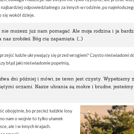
od najbardziej odpowiedzialnego za innych w rodzinie, po najmłodszeg
o się wokół dzieje.
e nie możesz już nam pomagać. Ale moja rodzina i ja bard
 nas zrobiłeś. Bóg cię zapamięta. (…)
li przejść ludzie ukrywający się przed wrogiem? Często nieświadomi d
szy błąd jaki nieświadomie popełnią.
dwa dni później i mówi, że teren jest czysty. Wypełzamy 
iętymi oczami. Nasze ubrania są mokre i brudne, jesteśmy
ść obojętnie, bo przecież ludzkie losy
no nam o wojnie to tylko ułamek
ce, ale i w innych krajach.