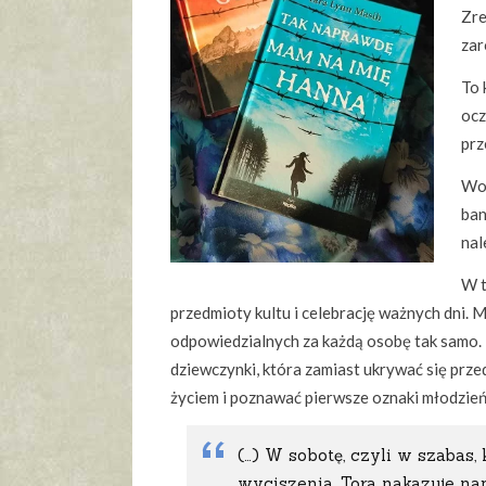
Zre
zar
To 
ocz
prz
Woj
ban
nal
W t
przedmioty kultu i celebrację ważnych dni. M
odpowiedzialnych za każdą osobę tak samo. 
dziewczynki, która zamiast ukrywać się przed
życiem i poznawać pierwsze oznaki młodzieńc
(…) W sobotę, czyli w szabas,
wyciszenia, Tora nakazuje n