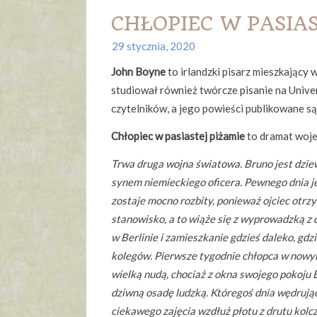
CHŁOPIEC W PASIAS
29 stycznia, 2020
John Boyne
to irlandzki pisarz mieszkający 
studiował również twórcze pisanie na Univers
czytelników, a jego powieści publikowane są
Chłopiec w pasiastej piżamie
to dramat woje
Trwa druga wojna światowa. Bruno jest dzie
synem niemieckiego oficera. Pewnego dnia j
zostaje mocno rozbity, ponieważ ojciec otr
stanowisko, a to wiąże się z wyprowadzką z
w Berlinie i zamieszkanie gdzieś daleko, gdzi
kolegów. Pierwsze tygodnie chłopca w nowy
wielką nudą, chociaż z okna swojego pokoju 
dziwną osadę ludzką. Któregoś dnia wędrują
ciekawego zajęcia wzdłuż płotu z drutu kolc