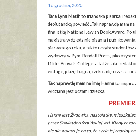
16 grudnia, 2020
Tara Lynn Masih
to irlandzka pisarka i reda
debiutancką powieść „Tak naprawdę mam na 
finalistką National Jewish Book Award. Po u
magistra w dziedzinie pisania i publikowan
pierwszego roku, a także uczyła studentów 
wydawcy w Pym-Randall Press, jako asystent
Little, Brown’s College, a także jako redakt
vintage, plażę, bagna, czekoladę i czas z rodz
Tak naprawdę mam na imię Hanna
to inspiro
widziana jest oczami dziecka.
PREMIERA
Hanna jest Żydówką, nastolatką, mieszkając
przez Sowietów ukraińskiej wsi. Kiedy rozp
nic nie wskazuje na to, że życie jej rodziny z