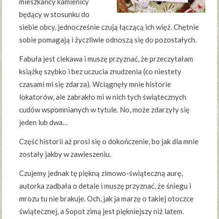
mieszkańcy kamienicy
będący w stosunku do
siebie obcy, jednocześnie czują łączącą ich więź. Chętnie
sobie pomagają i życzliwie odnoszą się do pozostałych.
Fabuła jest ciekawa i muszę przyznać, że przeczytałam
książkę szybko i bez uczucia znudzenia (co niestety
czasami mi się zdarza). Wciągnęły mnie historie
lokatorów, ale zabrakło mi w nich tych świątecznych
cudów wspomnianych w tytule. No, może zdarzyły się
jeden lub dwa…
Część historii aż prosi się o dokończenie, bo jak dla mnie
zostały jakby w zawieszeniu.
Czujemy jednak tę piękną zimowo-świąteczną aurę,
autorka zadbała o detale i muszę przyznać, że śniegu i
mrozu tu nie brakuje. Och, jak ja marzę o takiej otoczce
świątecznej, a Sopot zimą jest piękniejszy niż latem.