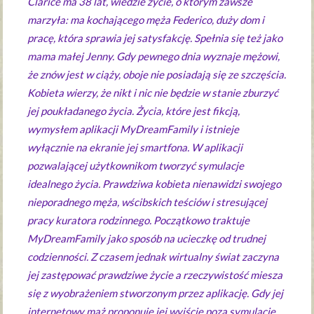
Clarice ma 38 lat, wiedzie życie, o którym zawsze
marzyła: ma kochającego męża Federico, duży dom i
pracę, która sprawia jej satysfakcję. Spełnia się też jako
mama małej Jenny. Gdy pewnego dnia wyznaje mężowi,
że znów jest w ciąży, oboje nie posiadają się ze szczęścia.
Kobieta wierzy, że nikt i nic nie będzie w stanie zburzyć
jej poukładanego życia. Życia, które jest fikcją,
wymysłem aplikacji MyDreamFamily i istnieje
wyłącznie na ekranie jej smartfona. W aplikacji
pozwalającej użytkownikom tworzyć symulacje
idealnego życia. Prawdziwa kobieta nienawidzi swojego
nieporadnego męża, wścibskich teściów i stresującej
pracy kuratora rodzinnego. Początkowo traktuje
MyDreamFamily jako sposób na ucieczkę od trudnej
codzienności. Z czasem jednak wirtualny świat zaczyna
jej zastępować prawdziwe życie a rzeczywistość miesza
się z wyobrażeniem stworzonym przez aplikację. Gdy jej
internetowy mąż proponuje jej wyjście poza symulację,