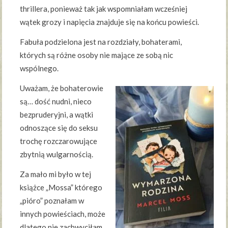
thrillera, ponieważ tak jak wspomniałam wcześniej
wątek grozy i napięcia znajduje się na końcu powieści.
Fabuła podzielona jest na rozdziały, bohaterami,
których są różne osoby nie mające ze sobą nic
wspólnego.
Uważam, że bohaterowie
są… dość nudni, nieco
bezpruderyjni, a wątki
odnoszące się do seksu
trochę rozczarowujące
zbytnią wulgarnością.
Za mało mi było w tej
książce „Mossa” którego
„pióro” poznałam w
innych powieściach, może
dlatego nie zachwyciłam