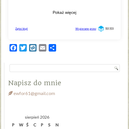
Facebook
Twitter
Wykop
Email
Share
Napisz do mnie
ewfor61@gmail.com
sierpień 2026
P
W
Ś
C
P
S
N