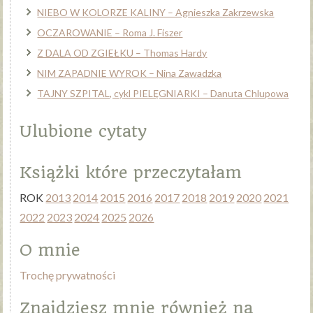
NIEBO W KOLORZE KALINY – Agnieszka Zakrzewska
OCZAROWANIE – Roma J. Fiszer
Z DALA OD ZGIEŁKU – Thomas Hardy
NIM ZAPADNIE WYROK – Nina Zawadzka
TAJNY SZPITAL, cykl PIELĘGNIARKI – Danuta Chlupowa
Ulubione cytaty
Książki które przeczytałam
ROK
2013
2014
2015
2016
2017
2018
2019
2020
2021
2022
2023
2024
2025
2026
O mnie
Trochę prywatności
Znajdziesz mnie również na