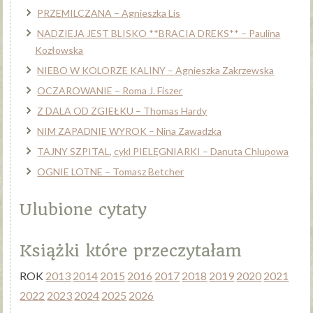
PRZEMILCZANA – Agnieszka Lis
NADZIEJA JEST BLISKO **BRACIA DREKS** – Paulina
Kozłowska
NIEBO W KOLORZE KALINY – Agnieszka Zakrzewska
OCZAROWANIE – Roma J. Fiszer
Z DALA OD ZGIEŁKU – Thomas Hardy
NIM ZAPADNIE WYROK – Nina Zawadzka
TAJNY SZPITAL, cykl PIELĘGNIARKI – Danuta Chlupowa
OGNIE LOTNE – Tomasz Betcher
Ulubione cytaty
Książki które przeczytałam
ROK
2013
2014
2015
2016
2017
2018
2019
2020
2021
2022
2023
2024
2025
2026