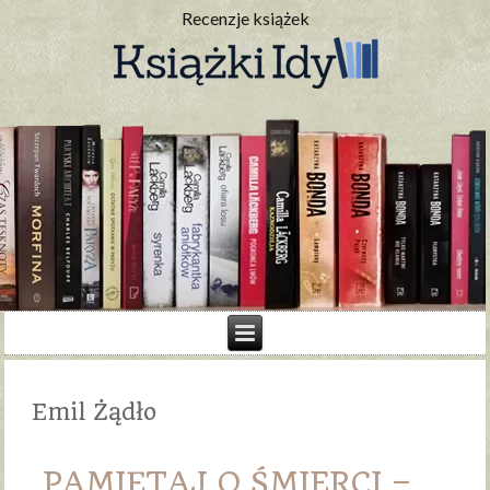
Recenzje książek
Emil Żądło
PAMIĘTAJ O ŚMIERCI –