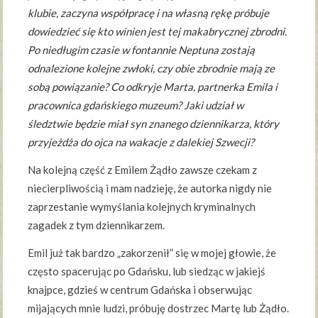
klubie, zaczyna współpracę i na własną rękę próbuje
dowiedzieć się kto winien jest tej makabrycznej zbrodni.
Po niedługim czasie w fontannie Neptuna zostają
odnalezione kolejne zwłoki, czy obie zbrodnie mają ze
sobą powiązanie? Co odkryje Marta, partnerka Emila i
pracownica gdańskiego muzeum? Jaki udział w
śledztwie będzie miał syn znanego dziennikarza, który
przyjeżdża do ojca na wakacje z dalekiej Szwecji?
Na kolejną część z Emilem Żądło zawsze czekam z
niecierpliwością i mam nadzieję, że autorka nigdy nie
zaprzestanie wymyślania kolejnych kryminalnych
zagadek z tym dziennikarzem.
Emil już tak bardzo „zakorzenił” się w mojej głowie, że
często spacerując po Gdańsku, lub siedząc w jakiejś
knajpce, gdzieś w centrum Gdańska i obserwując
mijających mnie ludzi, próbuję dostrzec Martę lub Żądło.