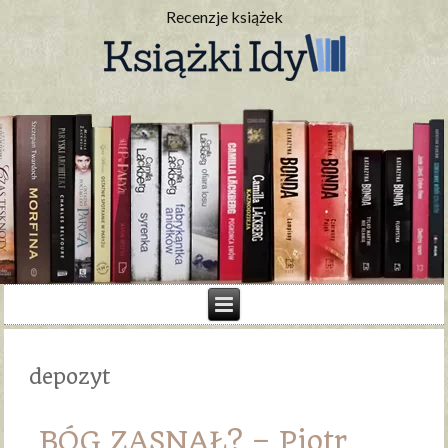
Recenzje książek
depozyt
BÓG ZASNĄŁ? – Piotr