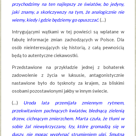
przychodzimy na ten najlepszy ze światów, bo jedyny,
jaki znamy, a skończywszy na tym, że analogicznie nie
wiemy, kiedy i gdzie będziemy go opuszczać.
(…)
Intrygującymi wątkami w tej powieści są wplatane w
fabułę informacje zmian zachodzących w Polsce. Dla
osób nieinteresujących się historią, z całą pewnością
będą to autentyczne ciekawostki.
Przedstawione na przykładzie jednej z bohaterek
zadowolenie z życia w luksusie, antagonistycznie
nastawione było do tęsknoty za krajem, za bliskimi
osobami pozostawionymi jakby w innym świecie.
(…)
Uroda lata przemijała zmiennym rytmem,
przekwitaniem pachnących kwiatów, blednącą zielenią
drzew, cichnącym zmierzchem. Marta czuła, że tłumi w
sobie żal niewykrzyczany, łzy, które gromadzą się w
duszy, nie mogąc wypłynąć strumieniem ulgi. Smutną