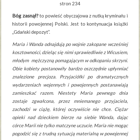
stron 234
Bóg zasnął?
to powieść obyczajowa z nutką kryminału i
historii powojennej Polski. Jest to kontynuacja książki
„Gdański depozyt”.
Maria i Wanda odnajdują po wojnie zakopane wcześniej
kosztowności, dzieląc się nimi sprawiedliwie z Wicusiem,
młodym mężczyzną pomagającym w odkopaniu skrzyni.
Obie kobiety postanowiły bardzo oszczędnie upłynniać
znalezione precjoza. Przyjaciółki po dramatycznych
wydarzeniach wojennych i powojennych postanawiają
zamieszkać razem. Niestety Maria pewnego dnia
zostaje zgwałcona, przez mniemanego przyjaciela,
zachodzi w ciążę, której oczywiście nie chce. Ciężar
opieki nad dzieckiem bierze na siebie Wanda, dając
córce Marii nie tylko matczyne uczucie. Maria nie mogąc
pogodzić się z trudną sytuacją materialną w powojennej