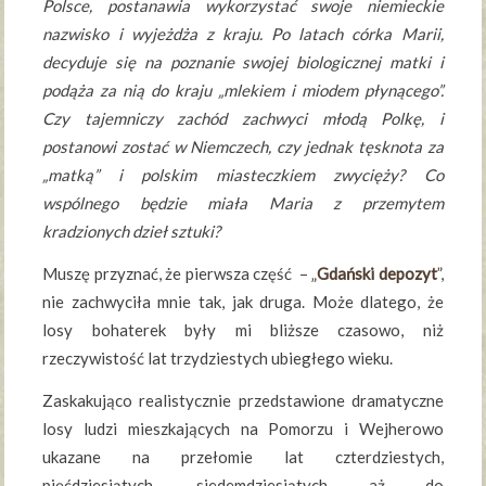
Polsce, postanawia wykorzystać swoje niemieckie
nazwisko i wyjeżdża z kraju. Po latach córka Marii,
decyduje się na poznanie swojej biologicznej matki i
podąża za nią do kraju „mlekiem i miodem płynącego”.
Czy tajemniczy zachód zachwyci młodą Polkę, i
postanowi zostać w Niemczech, czy jednak tęsknota za
„matką” i polskim miasteczkiem zwycięży? Co
wspólnego będzie miała Maria z przemytem
kradzionych dzieł sztuki?
Muszę przyznać, że pierwsza część – „
Gdański depozyt
”,
nie zachwyciła mnie tak, jak druga. Może dlatego, że
losy bohaterek były mi bliższe czasowo, niż
rzeczywistość lat trzydziestych ubiegłego wieku.
Zaskakująco realistycznie przedstawione dramatyczne
losy ludzi mieszkających na Pomorzu i Wejherowo
ukazane na przełomie lat czterdziestych,
pięćdziesiątych, siedemdziesiątych aż do