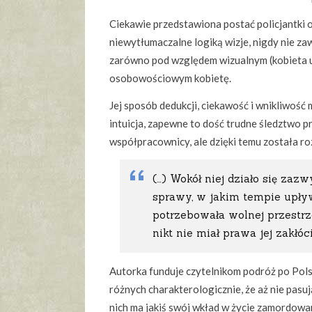
Ciekawie przedstawiona postać policjantki o
niewytłumaczalne logiką wizje, nigdy nie za
zarówno pod względem wizualnym (kobieta ubi
osobowościowym kobietę.
Jej sposób dedukcji, ciekawość i wnikliwość 
intuicja, zapewne to dość trudne śledztwo p
współpracownicy, ale dzięki temu została r
(…) Wokół niej działo się zazw
sprawy, w jakim tempie upływ
potrzebowała wolnej przestrze
nikt nie miał prawa jej zakłóci
Autorka funduje czytelnikom podróż po Polsc
różnych charakterologicznie, że aż nie pasuj
nich ma jakiś swój wkład w życie zamordowan