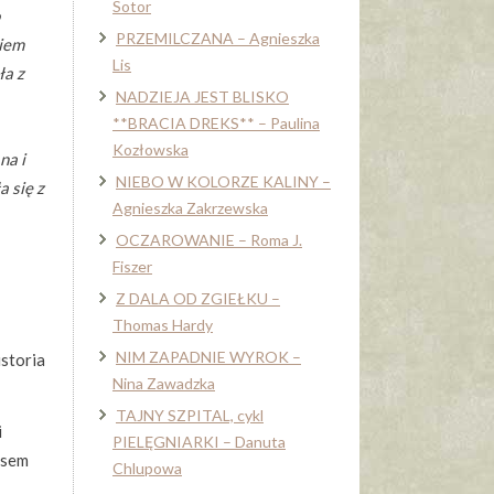
Sotor
PRZEMILCZANA – Agnieszka
wiem
Lis
ła z
NADZIEJA JEST BLISKO
**BRACIA DREKS** – Paulina
Kozłowska
na i
NIEBO W KOLORZE KALINY –
 się z
Agnieszka Zakrzewska
OCZAROWANIE – Roma J.
Fiszer
Z DALA OD ZGIEŁKU –
Thomas Hardy
NIM ZAPADNIE WYROK –
istoria
Nina Zawadzka
TAJNY SZPITAL, cykl
i
PIELĘGNIARKI – Danuta
isem
Chlupowa