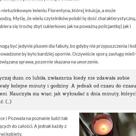
 nietuzinkowym imieniu Florentyna, której intuicja, a może
wodzą. Myślę, że wielu czytelników polubi tę dość charakterystyczną,
era się trochę zbyt cukierkowo jak na poważną policjantkę) jak i
mogą być jedynie plusem dla fabuły, bo gdyby nie przypuszczenia i ko
rowadzone by było bardziej opornie. Oczywiście sporą zasługę mieli
ozwiązana sprawa, pozornie skazana na umorzenie.
yczaj dużo, co lubiła, zwłaszcza kiedy nie zdawała sobie
ały kolejne minuty i godziny. A jednak od czasu do czas
ni. Nauczyła się więc, jak wykradać z dnia minuty, który
ć. (…)
e i Pozwala na poznanie ludzi tak
ących do całości. A jednak każdy z
ej kobiety.