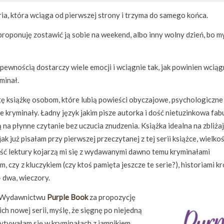
ia, która wciąga od pierwszej strony i trzyma do samego końca.
o proponuję zostawić ją sobie na weekend, albo inny wolny dzień, bo m
 pewnością dostarczy wiele emocji i wciągnie tak, jak powinien wcią
minał.
ę książkę osobom, które lubią powieści obyczajowe, psychologiczne 
e kryminały. Ładny język jakim pisze autorka i dość nietuzinkowa fab
 na płynne czytanie bez uczucia znudzenia. Książka idealna na zbliża
i jak już pisałam przy pierwszej przeczytanej z tej serii książce, wielko
ść lektury kojarzą mi się z wydawanymi dawno temu kryminałami
m, czy z kluczykiem (czy ktoś pamięta jeszcze te serie?), historiami kr
– dwa, wieczory.
 Wydawnictwu
Purple Book
za propozycję
ich nowej serii, myślę, że sięgnę po niejedną
czytywałam się w kryminałach z jamnikiem