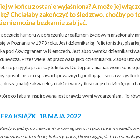
ej w końcu zostanie wyjaśniona? A może jej włącz
kę? Chciałaby zakończyć to śledztwo, choćby po to
 że nie można bezkarnie zabijać.
ej poczucie humoru w połączeniu z realizmem życiowym przekonały m
a się w Poznaniu w 1973 roku. Jest dziennikarką, felietonistką, pisarką
eszka pod Akwizgranem w Niemczech. Jest absolwentką dziennikarstwa 
ckiewicza. Przez wiele lat pracowała jako dziennikarka. Zadebiutow
obrze przyjęta przez czytelników. Do tej pory ma na swoim koncie już
y sposób pisze o sprawach poważnych, podbijając serca wszystkich
ą duszą, maluje akwarele, a także tworzy ilustracje do dziecięcych ba
, którego fabuła inspirowana jest prawdziwymi wydarzeniami. To rów
ERA KSIĄŻKI 18 MAJA 2022
Kiedy w jednym z mieszkań w szeregowcu na poznańskim osiedlu zos
znalezione ciało młodej kobiety, początkowo wygląda to na samobój