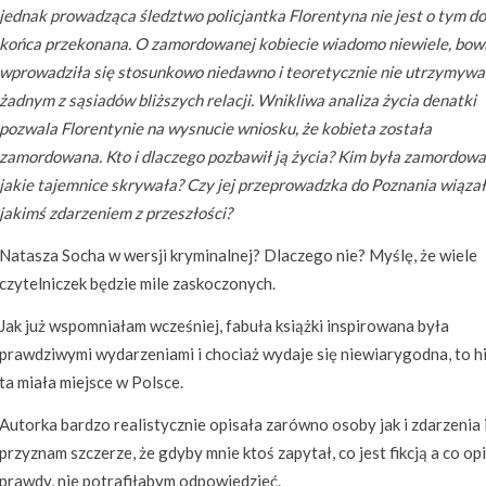
jednak prowadząca śledztwo policjantka Florentyna nie jest o tym do
końca przekonana. O zamordowanej kobiecie wiadomo niewiele, bo
wprowadziła się stosunkowo niedawno i teoretycznie nie utrzymywa
żadnym z sąsiadów bliższych relacji. Wnikliwa analiza życia denatki
pozwala Florentynie na wysnucie wniosku, że kobieta została
zamordowana. Kto i dlaczego pozbawił ją życia? Kim była zamordowa
jakie tajemnice skrywała? Czy jej przeprowadzka do Poznania wiązała
jakimś zdarzeniem z przeszłości?
Natasza Socha w wersji kryminalnej? Dlaczego nie? Myślę, że wiele
czytelniczek będzie mile zaskoczonych.
Jak już wspomniałam wcześniej, fabuła książki inspirowana była
prawdziwymi wydarzeniami i chociaż wydaje się niewiarygodna, to h
ta miała miejsce w Polsce.
Autorka bardzo realistycznie opisała zarówno osoby jak i zdarzenia 
przyznam szczerze, że gdyby mnie ktoś zapytał, co jest fikcją a co op
prawdy, nie potrafiłabym odpowiedzieć.