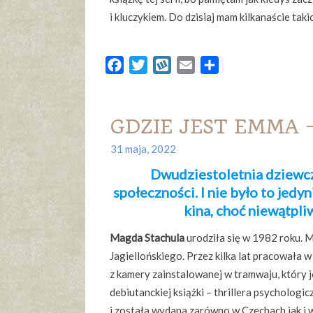
i kluczykiem. Do dzisiaj mam kilkanaście taki
Facebook
Twitter
Wykop
Email
Share
GDZIE JEST EMMA –
31 maja, 2022
Dwudziestoletnia dziewcz
społeczności. I nie było to jedy
kina, choć niewątpli
Magda Stachula
urodziła się w 1982 roku. M
Jagiellońskiego. Przez kilka lat pracowała 
z kamery zainstalowanej w tramwaju, który je
debiutanckiej książki – thrillera psychologi
i została wydana zarówno w Czechach jak i we