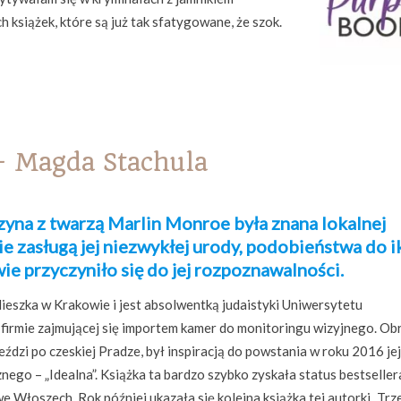
ch książek, które są już tak sfatygowane, że szok.
 Magda Stachula
yna z twarzą Marlin Monroe była znana lokalnej
nie zasługą jej niezwykłej urody, podobieństwa do 
wie przyczyniło się do jej rozpoznawalności.
ieszka w Krakowie i jest absolwentką judaistyki Uniwersytetu
w firmie zajmującej się importem kamer do monitoringu wizyjnego. Ob
ździ po czeskiej Pradze, był inspiracją do powstania w roku 2016 jej
cznego – „Idealna”. Książka ta bardzo szybko zyskała status bestseller
 Włoszech. Rok później ukazała się kolejna książka tej autorki „Trze