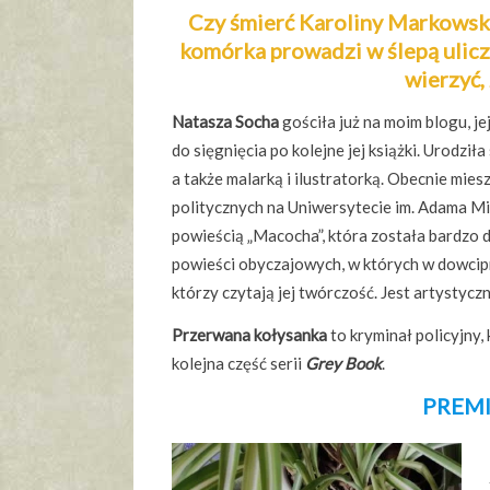
Czy śmierć Karoliny Markowski
komórka prowadzi w ślepą ulicz
wierzyć,
Natasza Socha
gościła już na moim blogu, j
do sięgnięcia po kolejne jej książki. Urodził
a także malarką i ilustratorką. Obecnie mi
politycznych na Uniwersytecie im. Adama Mi
powieścią „Macocha”, która została bardzo d
powieści obyczajowych, w których w dowcipn
którzy czytają jej twórczość. Jest artystyczn
Przerwana kołysanka
to kryminał policyjny
kolejna część serii
Grey Book
.
PREMI