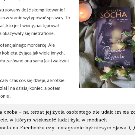
truowany dość skomplikowanie i
łam w stanie wytypować sprawcy. To
zać, kto jest winny, następował
 okazywały się nietrafione.
potencjalnego mordercę, Ale
kobieta, żyjąca jak wiele innych,
zyła zarówno ona sama jak i walczyli
ały czas coś się dzieje, a krótkie
iał i na dzisiaj koniec, a potem
onie”.
zą osobą – na temat jej życia osobistego nie udało im się 
ecie, w którym większość ludzi żyła w mediach
konta na Facebooku czy Instagramie był niczym zjawa. (…)