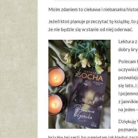
Moim zdaniem to ciekawa i niebanalna histor
Jeżeli ktoś planuje przeczytać tę książkę, t
że nie będzie się w stanie od niej oderwać.
Lektura z
dobry kry
Polecam t
oczywiści
pozwalają
się lato, 
i pojemno
z jamnikie
na jeden 
Dziękuję
poznania 
książkę tej serii, bo pamiętam jak kiedyś za