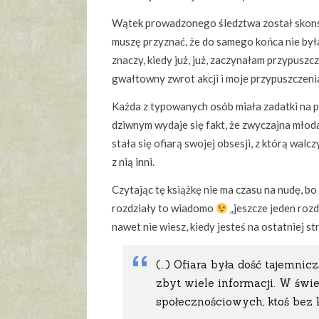
Wątek prowadzonego śledztwa został skons
muszę przyznać, że do samego końca nie by
znaczy, kiedy już, już, zaczynałam przypuszc
gwałtowny zwrot akcji i moje przypuszczenia
Każda z typowanych osób miała zadatki na 
dziwnym wydaje się fakt, że zwyczajna młoda 
stała się ofiarą swojej obsesji, z którą walc
z nią inni.
Czytając tę książkę nie ma czasu na nudę, bo c
rozdziały to wiadomo
„jeszcze jeden rozdz
nawet nie wiesz, kiedy jesteś na ostatniej str
(…) Ofiara była dość tajemnic
zbyt wiele informacji. W świ
społecznościowych, ktoś bez 