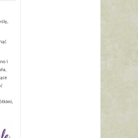
yślę,
gnąć
no i
uła,
jące
ść
ótkimi,