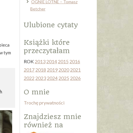
OGNIE LOTNE – Tomasz
Betcher
Ulubione cytaty
Książki które
bieca
przeczytałam
 w tym
ROK
2013
2014
2015
2016
2017
2018
2019
2020
2021
2022
2023
2024
2025
2026
u
O mnie
ch
Trochę prywatności
Znajdziesz mnie
również na