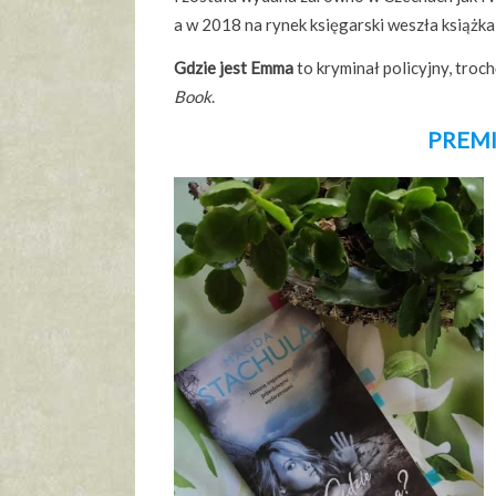
a w 2018 na rynek księgarski weszła książka
Gdzie jest Emma
to kryminał policyjny, tro
Book
.
PREMI