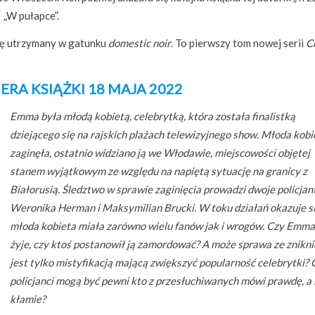
 „W pułapce”.
chę utrzymany w gatunku
domestic noir
. To pierwszy tom nowej serii
C
ERA KSIĄŻKI 18 MAJA 2022
Emma była młodą kobietą, celebrytką, która została finalistką
dziejącego się na rajskich plażach telewizyjnego show. Młoda kobi
zaginęła, ostatnio widziano ją we Włodawie, miejscowości objętej
stanem wyjątkowym ze względu na napiętą sytuację na granicy z
Białorusią. Śledztwo w sprawie zaginięcia prowadzi dwoje policjan
Weronika Herman i Maksymilian Brucki. W toku działań okazuje si
młoda kobieta miała zarówno wielu fanów jak i wrogów. Czy Emma
żyje, czy ktoś postanowił ją zamordować? A może sprawa ze znikn
jest tylko mistyfikacją mającą zwiększyć popularność celebrytki? 
policjanci mogą być pewni kto z przesłuchiwanych mówi prawdę, a 
kłamie?