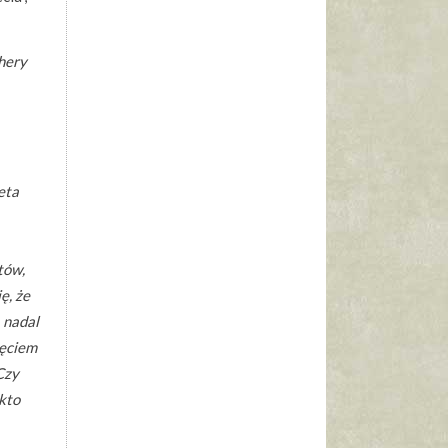
hery
eta
tów,
ę, że
 nadal
ięciem
Czy
kto