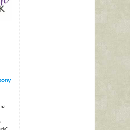
ikony
raz
a
cia”,