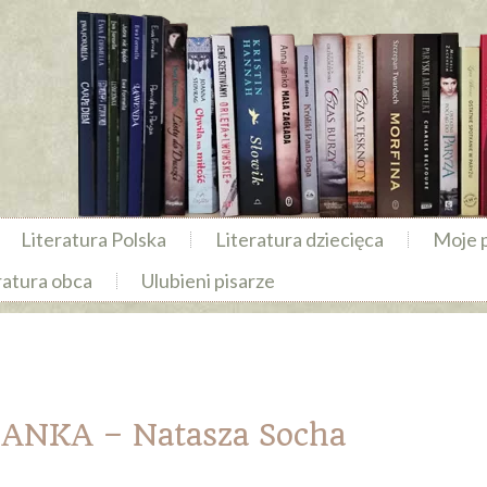
Literatura Polska
Literatura dziecięca
Moje 
ratura obca
Ulubieni pisarze
NKA – Natasza Socha