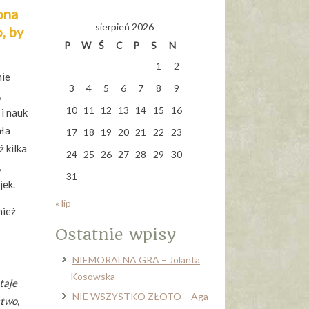
ona
sierpień 2026
, by
P
W
Ś
C
P
S
N
1
2
nie
3
4
5
6
7
8
9
,
10
11
12
13
14
15
16
i nauk
ała
17
18
19
20
21
22
23
 kilka
24
25
26
27
28
29
30
,
31
jek.
« lip
nież
Ostatnie wpisy
NIEMORALNA GRA – Jolanta
Kosowska
taje
NIE WSZYSTKO ZŁOTO – Aga
stwo,