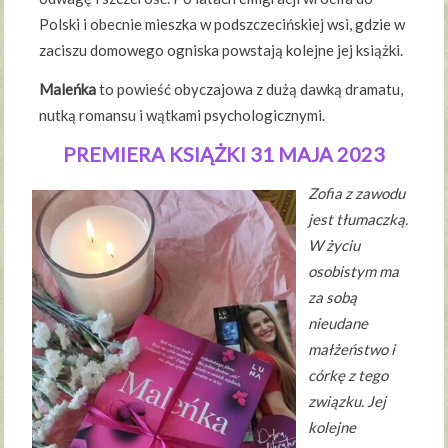
Polski i obecnie mieszka w podszczecińskiej wsi, gdzie w
zaciszu domowego ogniska powstają kolejne jej książki.
Maleńka
to powieść obyczajowa z dużą dawką dramatu,
nutką romansu i wątkami psychologicznymi.
PREMIERA KSIĄŻKI 31 MAJA 2023
Zofia z zawodu
jest tłumaczką.
W życiu
osobistym ma
za sobą
nieudane
małżeństwo i
córkę z tego
związku. Jej
kolejne