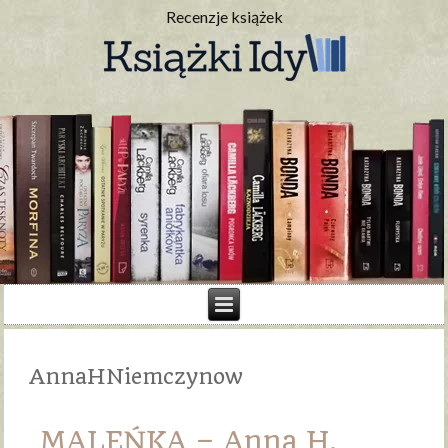
Recenzje książek
AnnaHNiemczynow
MALEŃKA – Anna H.