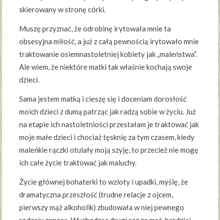
skierowany w stronę córki.
Muszę przyznać, że odrobinę irytowała mnie ta
obsesyjna miłość, a już z całą pewnością irytowało mnie
traktowanie osiemnastoletniej kobiety jak „maleństwa”.
Ale wiem, że niektóre matki tak właśnie kochają swoje
dzieci.
Sama jestem matką i cieszę się i doceniam dorosłość
moich dzieci z dumą patrząc jak radzą sobie w życiu. Już
na etapie ich nastoletniości przestałam je traktować jak
moje małe dzieci i chociaż tęsknię za tym czasem, kiedy
maleńkie rączki otulały moją szyję, to przecież nie mogę
ich całe życie traktować jak maluchy.
Życie głównej bohaterki to wzloty i upadki, myślę, że
dramatyczna przeszłość (trudne relacje z ojcem,
pierwszy mąż alkoholik) zbudowała w niej pewnego