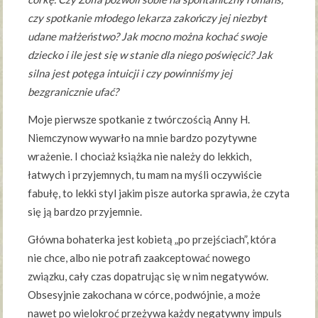
czy spotkanie młodego lekarza zakończy jej niezbyt
udane małżeństwo? Jak mocno można kochać swoje
dziecko i ile jest się w stanie dla niego poświęcić? Jak
silna jest potęga intuicji i czy powinniśmy jej
bezgranicznie ufać?
Moje pierwsze spotkanie z twórczością Anny H.
Niemczynow wywarło na mnie bardzo pozytywne
wrażenie. I chociaż książka nie należy do lekkich,
łatwych i przyjemnych, tu mam na myśli oczywiście
fabułę, to lekki styl jakim pisze autorka sprawia, że czyta
się ją bardzo przyjemnie.
Główna bohaterka jest kobietą „po przejściach”, która
nie chce, albo nie potrafi zaakceptować nowego
związku, cały czas dopatrując się w nim negatywów.
Obsesyjnie zakochana w córce, podwójnie, a może
nawet po wielokroć przeżywa każdy negatywny impuls