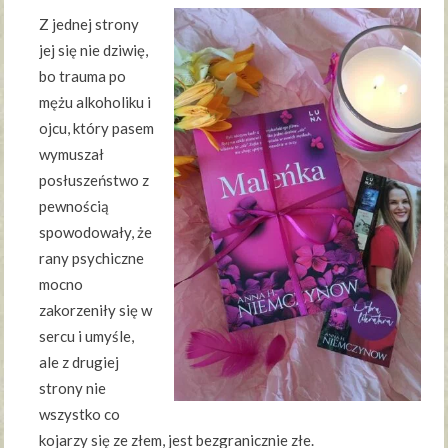
Z jednej strony
jej się nie dziwię,
bo trauma po
mężu alkoholiku i
ojcu, który pasem
wymuszał
posłuszeństwo z
pewnością
spowodowały, że
rany psychiczne
mocno
zakorzeniły się w
sercu i umyśle,
ale z drugiej
strony nie
wszystko co
kojarzy się ze złem, jest bezgranicznie złe.