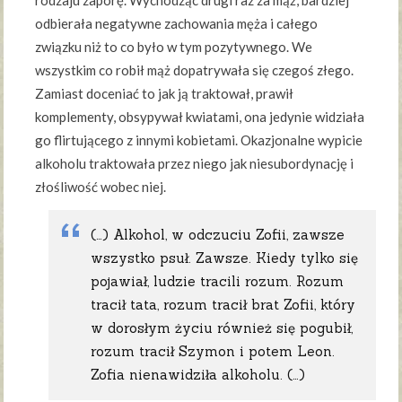
rodzaju zaporę. Wychodząc drugi raz za mąż, bardziej
odbierała negatywne zachowania męża i całego
związku niż to co było w tym pozytywnego. We
wszystkim co robił mąż dopatrywała się czegoś złego.
Zamiast doceniać to jak ją traktował, prawił
komplementy, obsypywał kwiatami, ona jedynie widziała
go flirtującego z innymi kobietami. Okazjonalne wypicie
alkoholu traktowała przez niego jak niesubordynację i
złośliwość wobec niej.
(…) Alkohol, w odczuciu Zofii, zawsze
wszystko psuł. Zawsze. Kiedy tylko się
pojawiał, ludzie tracili rozum. Rozum
tracił tata, rozum tracił brat Zofii, który
w dorosłym życiu również się pogubił,
rozum tracił Szymon i potem Leon.
Zofia nienawidziła alkoholu. (…)