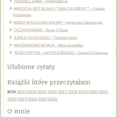
PRZEMILCZANA – Agnieszka Lis
NADZIEJA JEST BLISKO **BRACIA DREKS** – Paulina
Kozłowska
NIEBO W KOLORZE KALINY – Agnieszka Zakrzewska
OCZAROWANIE – Roma J. Fiszer
Z DALA OD ZGIEŁKU – Thomas Hardy
NIM ZAPADNIE WYROK – Nina Zawadzka
TAJNY SZPITAL, cykl PIELĘGNIARKI – Danuta Chlupowa
Ulubione cytaty
Książki które przeczytałam
ROK
2013
2014
2015
2016
2017
2018
2019
2020
2021
2022
2023
2024
2025
2026
O mnie