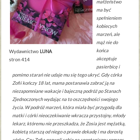
małżeństwo
ma być
spełnieniem
kobiecych
marzeń, ale
mąż nie do
końca
Wydawnictwo
LUNA
akceptuje
stron 414
pasierbicę i
pomimo starań nie udaje mu się tego ukryć. Gdy córka
Zofii kończy 18 lat, mama postanawia zabrać ją na
niezapomniane wakacje i bajeczną podróż po Stanach
Zjednoczonych wydając na to oszczędności swojego
życia. W podróż marzeń, która miała być przygodą dla
matki i córki nieoczekiwanie wkracza przystojny, młody
lekarz, któremu nie przeszkadza, że Zosia jest mężatką,
kobietą starszą od niego o prawie dekadę i ma dorosłą
córkę. Czy Zofia pozwoli sobie na spontaniczny romans,