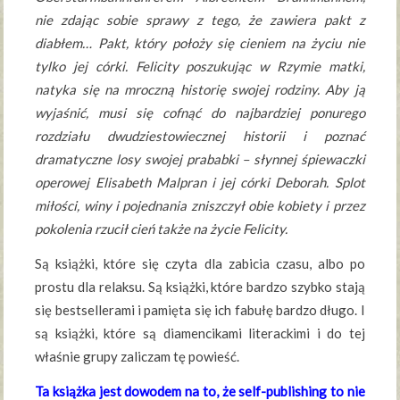
nie zdając sobie sprawy z tego, że zawiera pakt z
diabłem… Pakt, który położy się cieniem na życiu nie
tylko jej córki. Felicity poszukując w Rzymie matki,
natyka się na mroczną historię swojej rodziny. Aby ją
wyjaśnić, musi się cofnąć do najbardziej ponurego
rozdziału dwudziestowiecznej historii i poznać
dramatyczne losy swojej prababki – słynnej śpiewaczki
operowej Elisabeth Malpran i jej córki Deborah. Splot
miłości, winy i pojednania zniszczył obie kobiety i przez
pokolenia rzucił cień także na życie Felicity.
Są książki, które się czyta dla zabicia czasu, albo po
prostu dla relaksu. Są książki, które bardzo szybko stają
się bestsellerami i pamięta się ich fabułę bardzo długo. I
są książki, które są diamencikami literackimi i do tej
właśnie grupy zaliczam tę powieść.
Ta książka jest dowodem na to, że self-publishing to nie