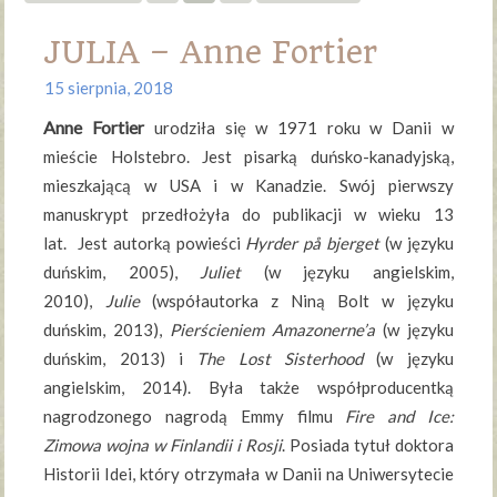
JULIA – Anne Fortier
15 sierpnia, 2018
Anne Fortier
urodziła się w 1971 roku w Danii w
mieście Holstebro. Jest pisarką duńsko-kanadyjską,
mieszkającą w USA i w Kanadzie. Swój pierwszy
manuskrypt przedłożyła do publikacji w wieku 13
lat. Jest autorką powieści
Hyrder på bjerget
(w języku
duńskim, 2005),
Juliet
(w języku angielskim,
2010),
Julie
(współautorka z Niną Bolt w języku
duńskim, 2013),
Pierścieniem Amazonerne’a
(w języku
duńskim, 2013) i
The Lost Sisterhood
(w języku
angielskim, 2014). Była także współproducentką
nagrodzonego nagrodą Emmy filmu
Fire and Ice:
Zimowa wojna w Finlandii i Rosji
. Posiada tytuł doktora
Historii Idei, który otrzymała w Danii na Uniwersytecie