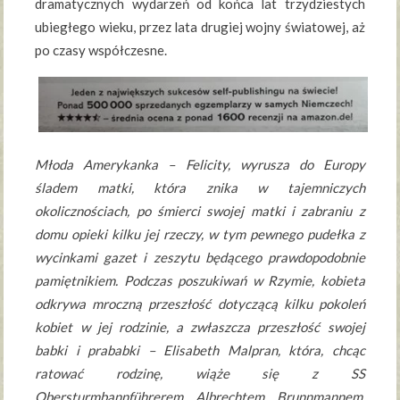
dramatycznych wydarzeń od końca lat trzydziestych
ubiegłego wieku, przez lata drugiej wojny światowej, aż
po czasy współczesne.
Młoda Amerykanka – Felicity, wyrusza do Europy
śladem matki, która znika w tajemniczych
okolicznościach, po śmierci swojej matki i zabraniu z
domu opieki kilku jej rzeczy, w tym pewnego pudełka z
wycinkami gazet i zeszytu będącego prawdopodobnie
pamiętnikiem. Podczas poszukiwań w Rzymie, kobieta
odkrywa mroczną przeszłość dotyczącą kilku pokoleń
kobiet w jej rodzinie, a zwłaszcza przeszłość swojej
babki i prababki – Elisabeth Malpran, która, chcąc
ratować rodzinę, wiąże się z SS
Obersturmbannführerem Albrechtem Brunnmannem,