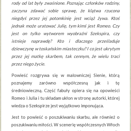
rody od lat były zwaśnione. Poznając członków rodziny,
zaczyna zdawać sobie sprawę, że klątwa rzucona
niegdyś przez jej potomkinię jest wciąż żywa. Ktoś
jednak może uratować Julię, tym kimś jest Romeo. Czy
jest on tylko wytworem wyobraźni Szekspira, czy
istnieje naprawdę? Kto i dlaczego prześladuje
dziewczynę w toskańskim miasteczku? I co jest ukrytym
przez jej matkę skarbem, tak cennym, że wielu traci
przez niego życie.
Powieść rozgrywa się w malowniczej Sienie, którą
poznajemy zarówno współczesną jak i tę
średniowieczną. Część fabuły opiera się na opowieści
Romeo i Julia i tu składam ukłon w stronę autorki, której
wiedza o Szekspirze jest wyjątkowo imponująca.
Jest to powieść o poszukiwaniu skarbu, ale również o
poszukiwaniu miłości. W scenerię współczesnych Włoch