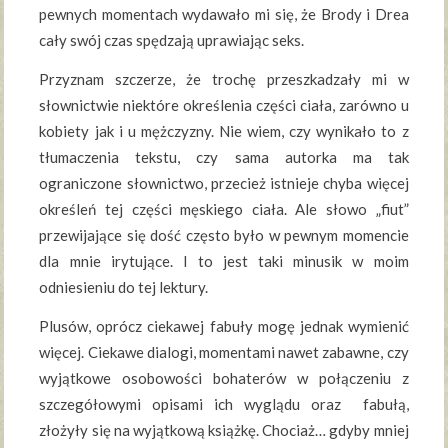
pewnych momentach wydawało mi się, że Brody i Drea
cały swój czas spędzają uprawiając seks.
Przyznam szczerze, że trochę przeszkadzały mi w
słownictwie niektóre określenia części ciała, zarówno u
kobiety jak i u mężczyzny. Nie wiem, czy wynikało to z
tłumaczenia tekstu, czy sama autorka ma tak
ograniczone słownictwo, przecież istnieje chyba więcej
określeń tej części męskiego ciała. Ale słowo „fiut”
przewijające się dość często było w pewnym momencie
dla mnie irytujące. I to jest taki minusik w moim
odniesieniu do tej lektury.
Plusów, oprócz ciekawej fabuły mogę jednak wymienić
więcej. Ciekawe dialogi, momentami nawet zabawne, czy
wyjątkowe osobowości bohaterów w połączeniu z
szczegółowymi opisami ich wyglądu oraz fabułą,
złożyły się na wyjątkową książkę. Chociaż… gdyby mniej