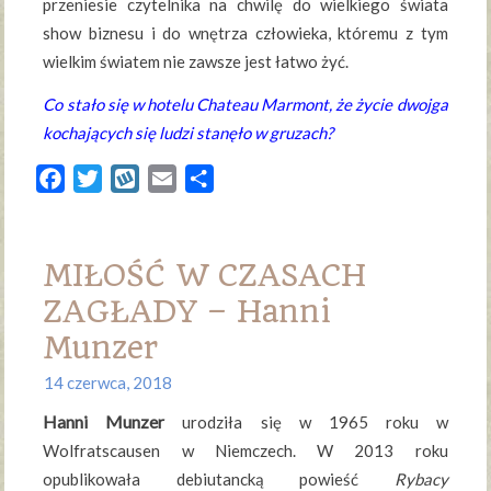
przeniesie czytelnika na chwilę do wielkiego świata
show biznesu i do wnętrza człowieka, któremu z tym
wielkim światem nie zawsze jest łatwo żyć.
Co stało się w hotelu Chateau Marmont, że życie dwojga
kochających się ludzi stanęło w gruzach?
Facebook
Twitter
Wykop
Email
Share
MIŁOŚĆ W CZASACH
ZAGŁADY – Hanni
Munzer
14 czerwca, 2018
Hanni Munzer
urodziła się w 1965 roku w
Wolfratscausen w Niemczech. W 2013 roku
opublikowała debiutancką powieść
Rybacy