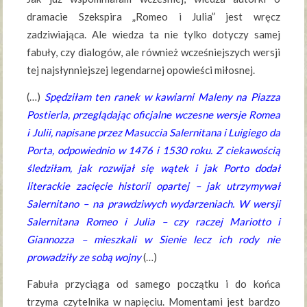
dramacie Szekspira „Romeo i Julia” jest wręcz
zadziwiająca. Ale wiedza ta nie tylko dotyczy samej
fabuły, czy dialogów, ale również wcześniejszych wersji
tej najsłynniejszej legendarnej opowieści miłosnej.
(…)
Spędziłam ten ranek w kawiarni Maleny na Piazza
Postierla, przeglądając oficjalne wczesne wersje Romea
i Julii, napisane przez Masuccia Salernitana i Luigiego da
Porta, odpowiednio w 1476 i 1530 roku. Z ciekawością
śledziłam, jak rozwijał się wątek i jak Porto dodał
literackie zacięcie historii opartej – jak utrzymywał
Salernitano – na prawdziwych wydarzeniach. W wersji
Salernitana Romeo i Julia – czy raczej Mariotto i
Giannozza – mieszkali w Sienie lecz ich rody nie
prowadziły ze sobą wojny
(…)
Fabuła przyciąga od samego początku i do końca
trzyma czytelnika w napięciu. Momentami jest bardzo