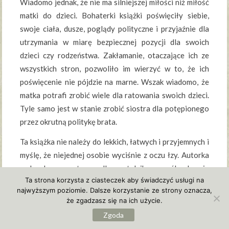
Wiadomo jednak, że nie ma silniejszej miłości niż miłość
matki do dzieci. Bohaterki książki poświęciły siebie,
swoje ciała, dusze, poglądy polityczne i przyjaźnie dla
utrzymania w miarę bezpiecznej pozycji dla swoich
dzieci czy rodzeństwa. Zakłamanie, otaczające ich ze
wszystkich stron, pozwoliło im wierzyć w to, że ich
poświęcenie nie pójdzie na marne. Wszak wiadomo, że
matka potrafi zrobić wiele dla ratowania swoich dzieci.
Tyle samo jest w stanie zrobić siostra dla potępionego
przez okrutną politykę brata.
Ta książka nie należy do lekkich, łatwych i przyjemnych i
myślę, że niejednej osobie wyciśnie z oczu łzy. Autorka
w bardzo przystępny dla czytelnika sposób ukazuje
Ta strona korzysta z ciasteczek aby świadczyć usługi na
bowiem dramat tamtych czasów, okrucieństwo, które
najwyższym poziomie. Dalsze korzystanie ze strony oznacza,
może zadać tylko człowiek dotyczące zarówno ludzi jak i
że zgadzasz się na ich użycie.
zwierząt, fałsz kierujący się utrzymaniem lub zdobyciem
Zgoda
władzy i przede wszystkim wpojoną nienawiść do ludzi