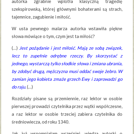
autorka zgrabnie wplotła klasyczną tragedię
szekspirowską, której głównymi bohaterami są strach,
tajemnice, zagubienie i miłość.
W usta pewnego malarza autorka wstawiła piękne
słowa mówiące o tym, czym jest ta miłość?
(…)
Jest pożądanie i jest miłość. Mają ze sobą związek,
lecz to zupełnie odrębne rzeczy. By skorzystać z
jednego, wystarczą tylko słodkie słowa i zmiana ubrania,
by zdobyć drugą, mężczyzna musi oddać swoje żebro. W
zamian jego kobieta zmaże grzech Ewy i zaprowadzi go
do raju.
(…)
Rozdziały pisane są przemiennie, raz lektor w osobie
pierwszej prowadzi czytelnika przez wątki współczesne,
a raz lektor w osobie trzeciej zabiera czytelnika do
średniowiecza, od roku 1340.
Jak już wspomniałam wcześniej, wiedza autorki o