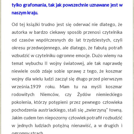
tylko grafomania, tak jak powszechnie uznawane jest w
naszym kraju.
Od tej książki trudno jest się oderwać nie dlatego, że
autorka w bardzo ciekawy sposób przenosi czytelnika
od czasów współczesnych do lat trzydziestych, czyli
okresu przedwojennego, ale dlatego, że fabułą potrafi
wzbudzić w czytelniku ogromne emocje. Dużo wiemy na
temat wybuchu II wojny światowej, ale tak naprawdę
niewiele osób zdaje sobie sprawę z tego, że koszmar
wojny dla wielu ludzi zaczął się długo przed pierwszym
września.1939 roku. Mam tu na myśli koszmar
rodowitych Niemców, czy Żydów niemieckiego
pokolenia, którzy potępieni przez pewnego człowieka
pochodzenia austriackiego, stali się „zwierzyną” łowną.
Jakim cudem ten niepozorny człowiek potrafił rozbudzić
w jednych ludziach potężną nienawiść, a w drugich i
ogromny strach.