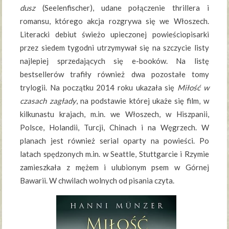
dusz
(Seelenfischer), udane połączenie thrillera i
romansu, którego akcja rozgrywa się we Włoszech.
Literacki debiut świeżo upieczonej powieściopisarki
przez siedem tygodni utrzymywał się na szczycie listy
najlepiej sprzedających się e-booków. Na listę
bestsellerów trafiły również dwa pozostałe tomy
trylogii. Na początku 2014 roku ukazała się
Miłość w
czasach zagłady
, na podstawie której ukaże się film, w
kilkunastu krajach, m.in. we Włoszech, w Hiszpanii,
Polsce, Holandii, Turcji, Chinach i na Węgrzech. W
planach jest również serial oparty na powieści. Po
latach spędzonych m.in. w Seattle, Stuttgarcie i Rzymie
zamieszkała z mężem i ulubionym psem w Górnej
Bawarii. W chwilach wolnych od pisania czyta.